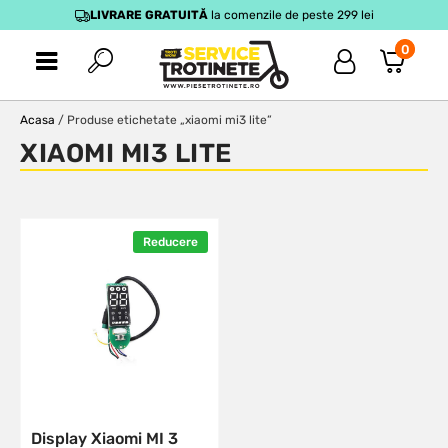
LIVRARE GRATUITĂ
la comenzile de peste 299 lei
0
Acasa
/ Produse etichetate „xiaomi mi3 lite”
XIAOMI MI3 LITE
Reducere
Display Xiaomi MI 3