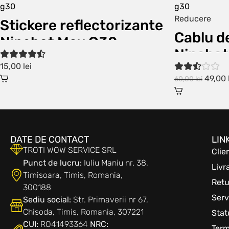
Reducere
Stickere reflectorizante
Cablu d
Ninebot Max G30
Ninebot
15,00
lei
49,00
60,00
lei
DATE DE CONTACT
LIN
TROTI WOW SERVICE SRL
Clie
Punct de lucru:
Iuliu Maniu nr. 38,
Livr
Timisoara, Timis, Romania,
Retu
300188
Serv
Sediu social:
Str. Primaverii nr 67,
Chisoda, Timis, Romania, 307221
Sta
CUI:
RO41493364
NRC:
Term