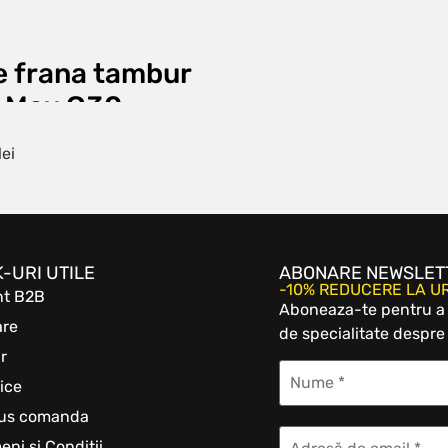
e frana tambur
 Max G30
lei
K-URI UTILE
ABONARE NEWSLET
-10% REDUCERE LA 
nt B2B
Aboneaza-te pentru a b
are
de specialitate despre 
r
ice
tus comanda
eni si Conditii