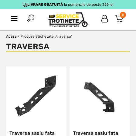
LIVRARE GRATUITĂ
la comenzile de peste 299 lei
0
Acasa
/ Produse etichetate „traversa”
TRAVERSA
Traversa sasiu fata
Traversa sasiu fata