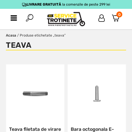
LIVRARE GRATUITĂ
la comenzile de peste 299 lei
0
Acasa
/ Produse etichetate „teava”
TEAVA
Teava filetata de virare
Bara octogonala E-