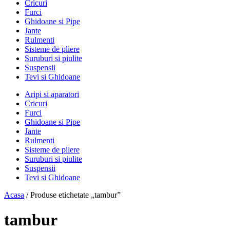
Cricuri
Furci
Ghidoane si Pipe
Jante
Rulmenti
Sisteme de pliere
Suruburi si piulite
Suspensii
Tevi si Ghidoane
Aripi si aparatori
Cricuri
Furci
Ghidoane si Pipe
Jante
Rulmenti
Sisteme de pliere
Suruburi si piulite
Suspensii
Tevi si Ghidoane
Acasa
/ Produse etichetate „tambur”
tambur