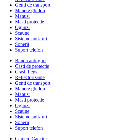
Genti de transport
Manere ghidon
Manusi
Masti protectie
Oglinzi
Scaune
Sisteme anti-furt
Sonerii
Suport telefon
Banda anti-grip
Casti de protectie
Crash Pegs
Reflectorizante
Genti de transport
Manere ghidon
Manusi
Masti protectie
Oglinzi
Scaune
Sisteme anti-furt
Sonerii
Suport telefon
Camere Cauciuc