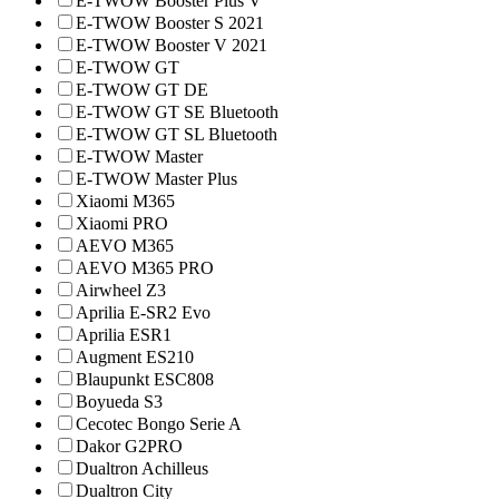
E-TWOW Booster Plus V
E-TWOW Booster S 2021
E-TWOW Booster V 2021
E-TWOW GT
E-TWOW GT DE
E-TWOW GT SE Bluetooth
E-TWOW GT SL Bluetooth
E-TWOW Master
E-TWOW Master Plus
Xiaomi M365
Xiaomi PRO
AEVO M365
AEVO M365 PRO
Airwheel Z3
Aprilia E-SR2 Evo
Aprilia ESR1
Augment ES210
Blaupunkt ESC808
Boyueda S3
Cecotec Bongo Serie A
Dakor G2PRO
Dualtron Achilleus
Dualtron City