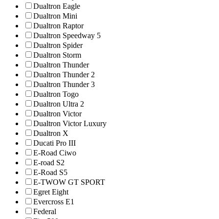
Dualtron Eagle
Dualtron Mini
Dualtron Raptor
Dualtron Speedway 5
Dualtron Spider
Dualtron Storm
Dualtron Thunder
Dualtron Thunder 2
Dualtron Thunder 3
Dualtron Togo
Dualtron Ultra 2
Dualtron Victor
Dualtron Victor Luxury
Dualtron X
Ducati Pro III
E-Road Ciwo
E-road S2
E-Road S5
E-TWOW GT SPORT
Egret Eight
Evercross E1
Federal