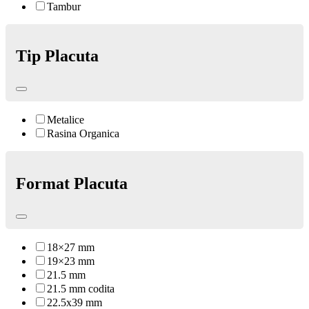
Tambur
Tip Placuta
Metalice
Rasina Organica
Format Placuta
18×27 mm
19×23 mm
21.5 mm
21.5 mm codita
22.5x39 mm