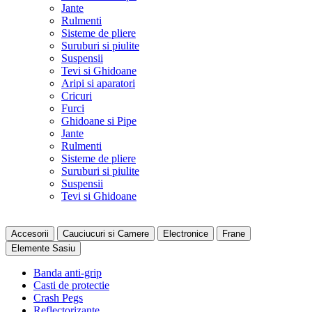
Jante
Rulmenti
Sisteme de pliere
Suruburi si piulite
Suspensii
Tevi si Ghidoane
Aripi si aparatori
Cricuri
Furci
Ghidoane si Pipe
Jante
Rulmenti
Sisteme de pliere
Suruburi si piulite
Suspensii
Tevi si Ghidoane
Accesorii
Cauciucuri si Camere
Electronice
Frane
Elemente Sasiu
Banda anti-grip
Casti de protectie
Crash Pegs
Reflectorizante