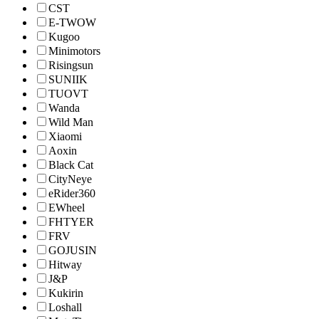
CST
E-TWOW
Kugoo
Minimotors
Risingsun
SUNIIK
TUOVT
Wanda
Wild Man
Xiaomi
Aoxin
Black Cat
CityNeye
eRider360
EWheel
FHTYER
FRV
GOJUSIN
Hitway
J&P
Kukirin
Loshall