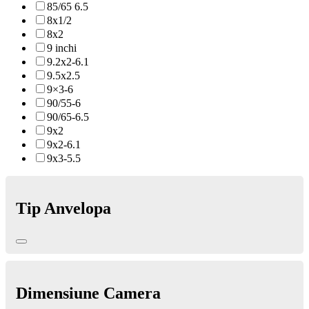
85/65 6.5
8x1/2
8x2
9 inchi
9.2x2-6.1
9.5x2.5
9×3-6
90/55-6
90/65-6.5
9x2
9x2-6.1
9x3-5.5
Tip Anvelopa
Dimensiune Camera