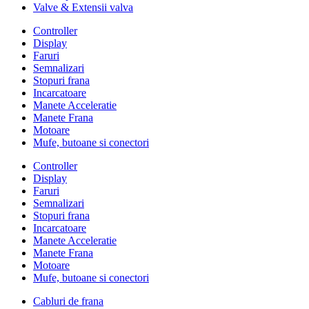
Valve & Extensii valva
Controller
Display
Faruri
Semnalizari
Stopuri frana
Incarcatoare
Manete Acceleratie
Manete Frana
Motoare
Mufe, butoane si conectori
Controller
Display
Faruri
Semnalizari
Stopuri frana
Incarcatoare
Manete Acceleratie
Manete Frana
Motoare
Mufe, butoane si conectori
Cabluri de frana