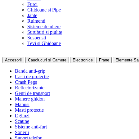
Furci
Ghidoane si Pipe
Jante
Rulmenti
Sisteme de pliere
Suruburi si piulite
Suspensii
Tevi si Ghidoane
Accesorii
Cauciucuri si Camere
Electronice
Frane
Elemente Sa
Banda anti-grip
Casti de protectie
Crash Pegs
Reflectorizante
Genti de transport
Manere ghidon
Manusi
Masti protectie
Oglinzi
Scaune
Sisteme anti-furt
Sonerii
Suport telefon