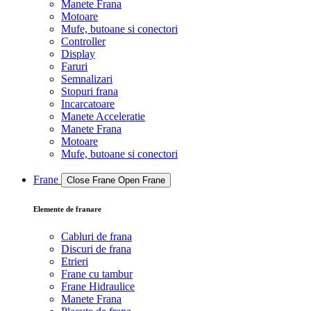
Manete Frana
Motoare
Mufe, butoane si conectori
Controller
Display
Faruri
Semnalizari
Stopuri frana
Incarcatoare
Manete Acceleratie
Manete Frana
Motoare
Mufe, butoane si conectori
Frane
Close Frane
Open Frane
Elemente de franare
Cabluri de frana
Discuri de frana
Etrieri
Frane cu tambur
Frane Hidraulice
Manete Frana