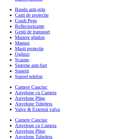
Banda anti-grip
Casti de protectie
Crash Pegs
Reflectorizante
Genti de transport
Manere ghidon
Manusi
Masti protectie
Oglinzi
Scaune
Sisteme anti-furt
Sonerii
Suport telefon
Camere Cauciuc
Anvelope cu Camera
Anvelope Pline
Anvelope Tubeless
Valve & Extensii valva
Camere Cauciuc
Anvelope cu Camera
Anvelope Pline
Anvelope Tubeless