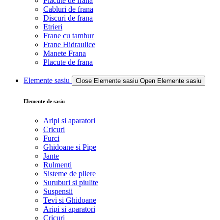
Placute de frana
Cabluri de frana
Discuri de frana
Etrieri
Frane cu tambur
Frane Hidraulice
Manete Frana
Placute de frana
Elemente sasiu
Close Elemente sasiu
Open Elemente sasiu
Elemente de sasiu
Aripi si aparatori
Cricuri
Furci
Ghidoane si Pipe
Jante
Rulmenti
Sisteme de pliere
Suruburi si piulite
Suspensii
Tevi si Ghidoane
Aripi si aparatori
Cricuri