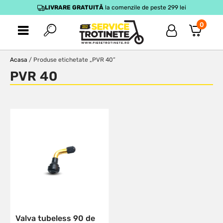
LIVRARE GRATUITĂ
la comenzile de peste 299 lei
0
Acasa
/ Produse etichetate „PVR 40”
PVR 40
Valva tubeless 90 de