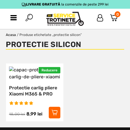
LIVRARE GRATUITĂ
la comenzile de peste 299 lei
0
Acasa
/ Produse etichetate „protectie silicon”
PROTECTIE SILICON
Reducere
Protectie carlig pliere
Xiaomi M365 & PRO
8,99
lei
18,00
lei