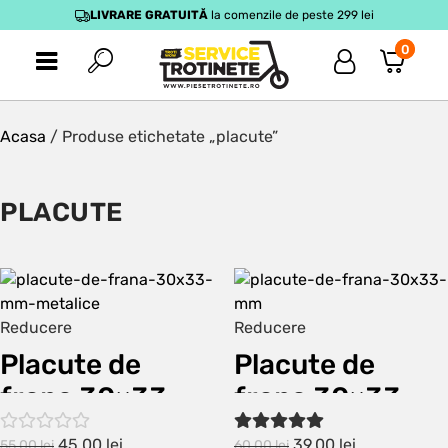
LIVRARE GRATUITĂ
la comenzile de peste 299 lei
0
Acasa
/ Produse etichetate „placute”
PLACUTE
Reducere
Reducere
Placute de
Placute de
frana 30×33
frana 30×33
mm metalice
mm
45,00
lei
39,00
lei
55,00
lei
60,00
lei