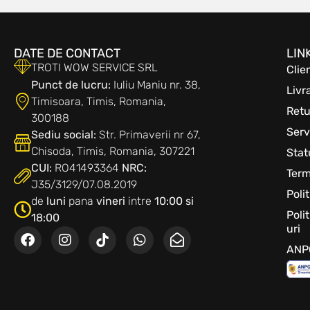
DATE DE CONTACT
LIN
TROTI WOW SERVICE SRL
Clie
Punct de lucru:
Iuliu Maniu nr. 38,
Livr
Timisoara, Timis, Romania,
Retu
300188
Serv
Sediu social:
Str. Primaverii nr 67,
Chisoda, Timis, Romania, 307221
Sta
CUI:
RO41493364
NRC:
Term
J35/3129/07.08.2019
Poli
de
luni
pana
vineri
intre
10:00 si
Poli
18:00
uri
ANP