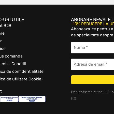
K-URI UTILE
ABONARE NEWSLET
-10% REDUCERE LA 
nt B2B
Aboneaza-te pentru a b
are
de specialitate despre 
r
ice
tus comanda
eni si Conditii
tica de confidentialitate
tica de utilizare Cookie-
C
Prin apăsarea butonului "
site.