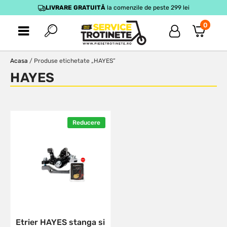
LIVRARE GRATUITĂ
la comenzile de peste 299 lei
0
Acasa
/ Produse etichetate „HAYES”
HAYES
Reducere
Etrier HAYES stanga si