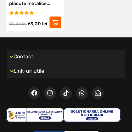
placute metalice
cadou
69,00
lei
90,00
lei
Contact
Link-uri utile