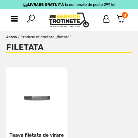
LIVRARE GRATUITĂ
la comenzile de peste 299 lei
0
Acasa
/ Produse etichetate „filetata”
FILETATA
Teava filetata de virare