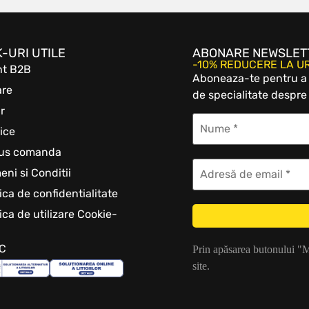
K-URI UTILE
ABONARE NEWSLET
-10% REDUCERE LA 
nt B2B
Aboneaza-te pentru a b
are
de specialitate despre 
r
ice
tus comanda
eni si Conditii
tica de confidentialitate
tica de utilizare Cookie-
C
Prin apăsarea butonului "
site.