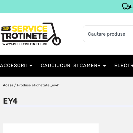
L
ACCESORII
CAUCIUCURI SI CAMERE
ELECT
Acasa
/ Produse etichetate „ey4”
EY4