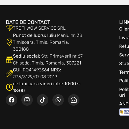
DATE DE CONTACT
LIN
TROTI WOW SERVICE SRL
Clie
Punct de lucru:
Iuliu Maniu nr. 38,
Livr
Timisoara, Timis, Romania,
Retu
300188
Serv
Sediu social:
Str. Primaverii nr 67,
Chisoda, Timis, Romania, 307221
Sta
CUI:
RO41493364
NRC:
Term
J35/3129/07.08.2019
Poli
de
luni
pana
vineri
intre
10:00 si
Poli
18:00
uri
ANP