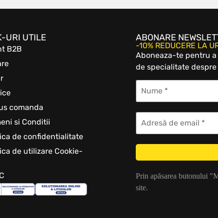
K-URI UTILE
ABONARE NEWSLET
-10% REDUCERE LA 
nt B2B
Aboneaza-te pentru a b
are
de specialitate despre 
r
ice
tus comanda
eni si Conditii
tica de confidentialitate
tica de utilizare Cookie-
C
Prin apăsarea butonului "
site.