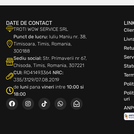
DATE DE CONTACT
LIN
TROTI WOW SERVICE SRL
Clie
Punct de lucru:
Iuliu Maniu nr. 38,
Livr
Timisoara, Timis, Romania,
Retu
300188
Serv
Sediu social:
Str. Primaverii nr 67,
Chisoda, Timis, Romania, 307221
Sta
CUI:
RO41493364
NRC:
Term
J35/3129/07.08.2019
Poli
de
luni
pana
vineri
intre
10:00 si
Poli
18:00
uri
ANP