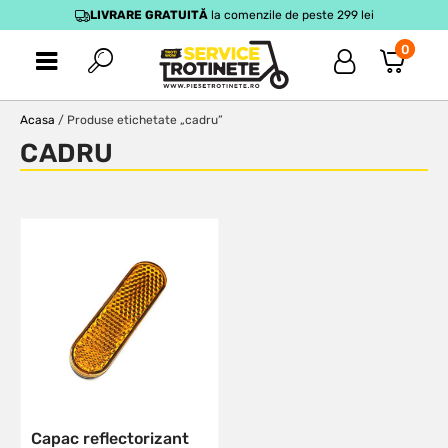
LIVRARE GRATUITĂ
la comenzile de peste 299 lei
0
Acasa
/ Produse etichetate „cadru”
CADRU
Capac reflectorizant