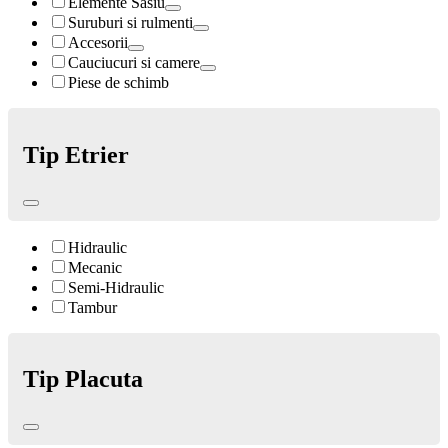
Elemente Sasiu
Suruburi si rulmenti
Accesorii
Cauciucuri si camere
Piese de schimb
Tip Etrier
Hidraulic
Mecanic
Semi-Hidraulic
Tambur
Tip Placuta