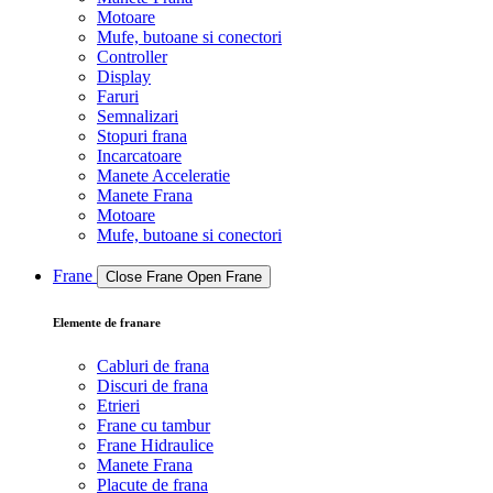
Motoare
Mufe, butoane si conectori
Controller
Display
Faruri
Semnalizari
Stopuri frana
Incarcatoare
Manete Acceleratie
Manete Frana
Motoare
Mufe, butoane si conectori
Frane
Close Frane
Open Frane
Elemente de franare
Cabluri de frana
Discuri de frana
Etrieri
Frane cu tambur
Frane Hidraulice
Manete Frana
Placute de frana