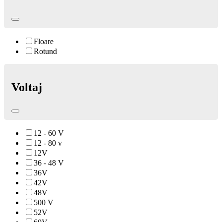
Floare
Rotund
Voltaj
12 - 60 V
12 - 80 v
12V
36 - 48 V
36V
42V
48V
500 V
52V