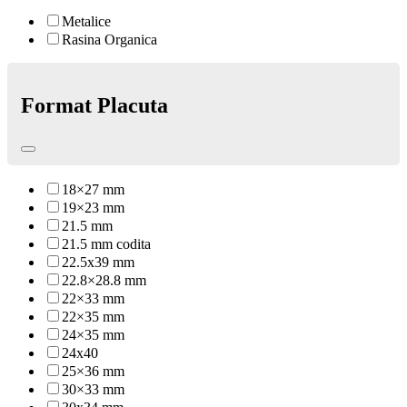
Metalice
Rasina Organica
Format Placuta
18×27 mm
19×23 mm
21.5 mm
21.5 mm codita
22.5x39 mm
22.8×28.8 mm
22×33 mm
22×35 mm
24×35 mm
24x40
25×36 mm
30×33 mm