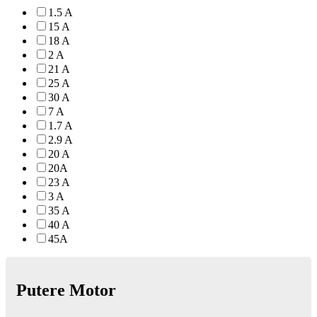
1.5 A
15 A
18 A
2 A
21 A
25 A
30 A
7 A
1.7 A
2.9 A
20 A
20A
23 A
3 A
35 A
40 A
45A
Putere Motor