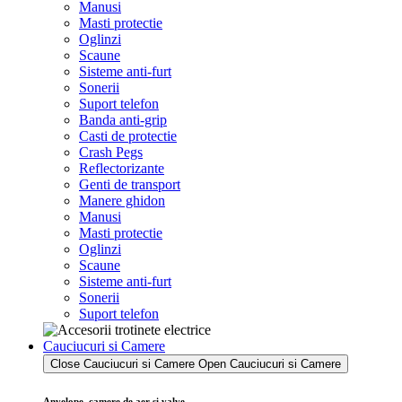
Manusi
Masti protectie
Oglinzi
Scaune
Sisteme anti-furt
Sonerii
Suport telefon
Banda anti-grip
Casti de protectie
Crash Pegs
Reflectorizante
Genti de transport
Manere ghidon
Manusi
Masti protectie
Oglinzi
Scaune
Sisteme anti-furt
Sonerii
Suport telefon
Cauciucuri si Camere
Close Cauciucuri si Camere
Open Cauciucuri si Camere
Anvelope, camere de aer si valve