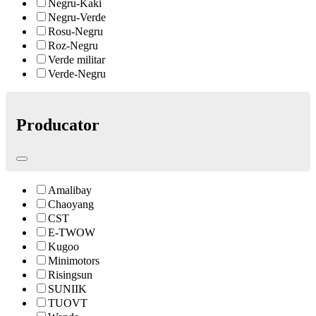
Negru-Kaki
Negru-Verde
Rosu-Negru
Roz-Negru
Verde militar
Verde-Negru
Producator
Amalibay
Chaoyang
CST
E-TWOW
Kugoo
Minimotors
Risingsun
SUNIIK
TUOVT