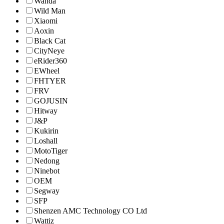
Wanda
Wild Man
Xiaomi
Aoxin
Black Cat
CityNeye
eRider360
EWheel
FHTYER
FRV
GOJUSIN
Hitway
J&P
Kukirin
Loshall
MotoTiger
Nedong
Ninebot
OEM
Segway
SFP
Shenzen AMC Technology CO Ltd
Wattiz