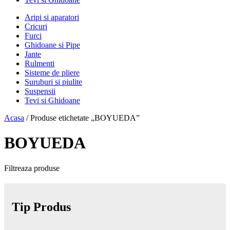
Aripi si aparatori
Cricuri
Furci
Ghidoane si Pipe
Jante
Rulmenti
Sisteme de pliere
Suruburi si piulite
Suspensii
Tevi si Ghidoane
Acasa
/ Produse etichetate „BOYUEDA”
BOYUEDA
Filtreaza produse
Tip Produs