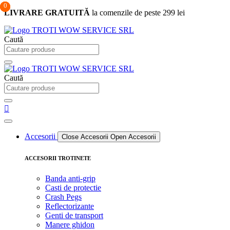
0
0
0
Sari
LIVRARE GRATUITĂ
la comenzile de peste 299 lei
la
conținut
Caută
Caută
Accesorii
Close Accesorii
Open Accesorii
ACCESORII TROTINETE
Banda anti-grip
Casti de protectie
Crash Pegs
Reflectorizante
Genti de transport
Manere ghidon