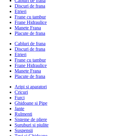
Cabluri de frana
Discuri de frana
Etrieri
Frane cu tambur
Frane Hidraulice
Manete Frana
Placute de frana
Cabluri de frana
Discuri de frana
Etrieri
Frane cu tambur
Frane Hidraulice
Manete Frana
Placute de frana
Aripi si aparatori
Cricuri
Furci
Ghidoane si Pipe
Jante
Rulmenti
Sisteme de pliere
Suruburi si piulite
Suspensii
Tevi si Ghidoane