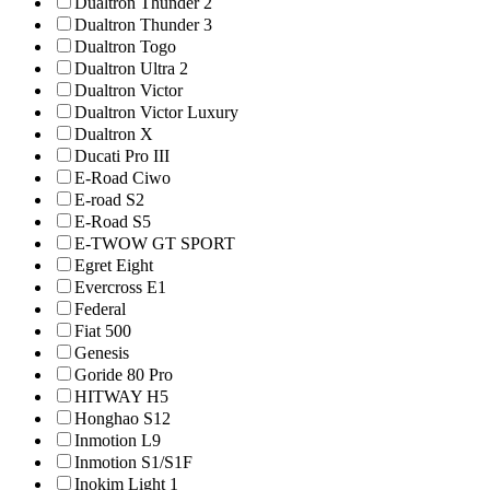
Dualtron Thunder 2
Dualtron Thunder 3
Dualtron Togo
Dualtron Ultra 2
Dualtron Victor
Dualtron Victor Luxury
Dualtron X
Ducati Pro III
E-Road Ciwo
E-road S2
E-Road S5
E-TWOW GT SPORT
Egret Eight
Evercross E1
Federal
Fiat 500
Genesis
Goride 80 Pro
HITWAY H5
Honghao S12
Inmotion L9
Inmotion S1/S1F
Inokim Light 1