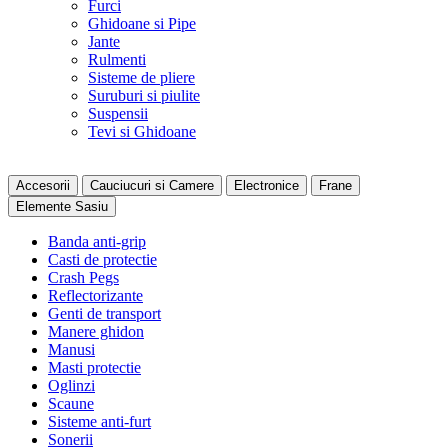
Furci
Ghidoane si Pipe
Jante
Rulmenti
Sisteme de pliere
Suruburi si piulite
Suspensii
Tevi si Ghidoane
Accesorii
Cauciucuri si Camere
Electronice
Frane
Elemente Sasiu
Banda anti-grip
Casti de protectie
Crash Pegs
Reflectorizante
Genti de transport
Manere ghidon
Manusi
Masti protectie
Oglinzi
Scaune
Sisteme anti-furt
Sonerii