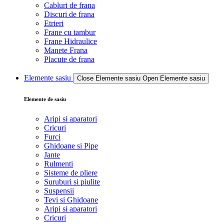
Cabluri de frana
Discuri de frana
Etrieri
Frane cu tambur
Frane Hidraulice
Manete Frana
Placute de frana
Elemente sasiu
Close Elemente sasiu
Open Elemente sasiu
Elemente de sasiu
Aripi si aparatori
Cricuri
Furci
Ghidoane si Pipe
Jante
Rulmenti
Sisteme de pliere
Suruburi si piulite
Suspensii
Tevi si Ghidoane
Aripi si aparatori
Cricuri