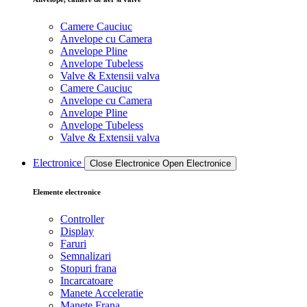
Camere Cauciuc
Anvelope cu Camera
Anvelope Pline
Anvelope Tubeless
Valve & Extensii valva
Camere Cauciuc
Anvelope cu Camera
Anvelope Pline
Anvelope Tubeless
Valve & Extensii valva
Electronice
Close Electronice
Open Electronice
Elemente electronice
Controller
Display
Faruri
Semnalizari
Stopuri frana
Incarcatoare
Manete Acceleratie
Manete Frana