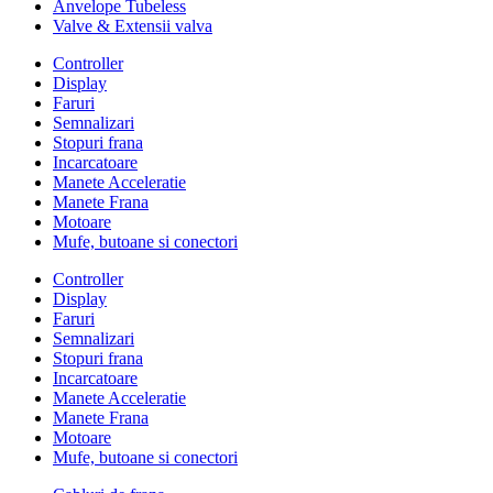
Anvelope Tubeless
Valve & Extensii valva
Controller
Display
Faruri
Semnalizari
Stopuri frana
Incarcatoare
Manete Acceleratie
Manete Frana
Motoare
Mufe, butoane si conectori
Controller
Display
Faruri
Semnalizari
Stopuri frana
Incarcatoare
Manete Acceleratie
Manete Frana
Motoare
Mufe, butoane si conectori