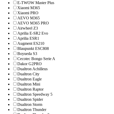
E-TWOW Master Plus
Xiaomi M365
Xiaomi PRO
AEVO M365
AEVO M365 PRO
Airwheel Z3
Aprilia E-SR2 Evo
Aprilia ESR1
Augment ES210
Blaupunkt ESC808
Boyueda S3
Cecotec Bongo Serie A
Dakor G2PRO
Dualtron Achilleus
Dualtron City
Dualtron Eagle
Dualtron Mini
Dualtron Raptor
Dualtron Speedway 5
Dualtron Spider
Dualtron Storm
Dualtron Thunder