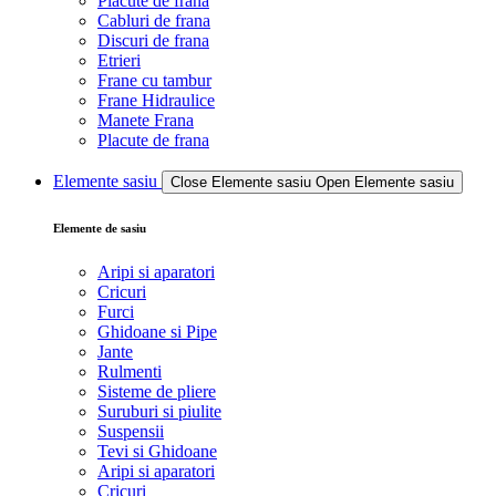
Placute de frana
Cabluri de frana
Discuri de frana
Etrieri
Frane cu tambur
Frane Hidraulice
Manete Frana
Placute de frana
Elemente sasiu
Close Elemente sasiu
Open Elemente sasiu
Elemente de sasiu
Aripi si aparatori
Cricuri
Furci
Ghidoane si Pipe
Jante
Rulmenti
Sisteme de pliere
Suruburi si piulite
Suspensii
Tevi si Ghidoane
Aripi si aparatori
Cricuri