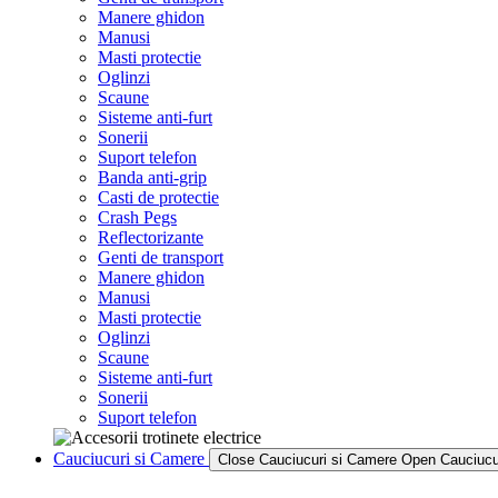
Manere ghidon
Manusi
Masti protectie
Oglinzi
Scaune
Sisteme anti-furt
Sonerii
Suport telefon
Banda anti-grip
Casti de protectie
Crash Pegs
Reflectorizante
Genti de transport
Manere ghidon
Manusi
Masti protectie
Oglinzi
Scaune
Sisteme anti-furt
Sonerii
Suport telefon
Cauciucuri si Camere
Close Cauciucuri si Camere
Open Cauciucu