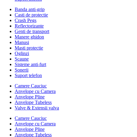
Banda anti-grip
Casti de protectie
Crash Pegs
Reflectorizante
Genti de transport
Manere ghidon
Manusi
Masti protectie
Oglinzi
Scaune
Sisteme anti-furt
Sonerii
Suport telefon
Camere Cauciuc
Anvelope cu Camera
Anvelope Pline
Anvelope Tubeless
Valve & Extensii valva
Camere Cauciuc
Anvelope cu Camera
Anvelope Pline
Anvelope Tubeless