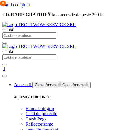
0
0
0
Sari la conținut
LIVRARE GRATUITĂ
la comenzile de peste 299 lei
Caută
Caută
Accesorii
Close Accesorii
Open Accesorii
ACCESORII TROTINETE
Banda anti-grip
Casti de protectie
Crash Pegs
Reflectorizante
Genti de transport