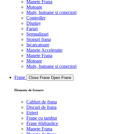
Manete Frana
Motoare
Mufe, butoane si conectori
Controller
Display
Faruri
Semnalizari
Stopuri frana
Incarcatoare
Manete Acceleratie
Manete Frana
Motoare
Mufe, butoane si conectori
Frane
Close Frane
Open Frane
Elemente de franare
Cabluri de frana
Discuri de frana
Etrieri
Frane cu tambur
Frane Hidraulice
Manete Frana