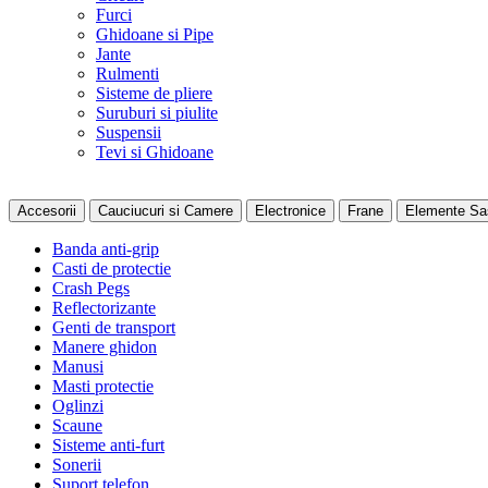
Furci
Ghidoane si Pipe
Jante
Rulmenti
Sisteme de pliere
Suruburi si piulite
Suspensii
Tevi si Ghidoane
Accesorii
Cauciucuri si Camere
Electronice
Frane
Elemente Sa
Banda anti-grip
Casti de protectie
Crash Pegs
Reflectorizante
Genti de transport
Manere ghidon
Manusi
Masti protectie
Oglinzi
Scaune
Sisteme anti-furt
Sonerii
Suport telefon