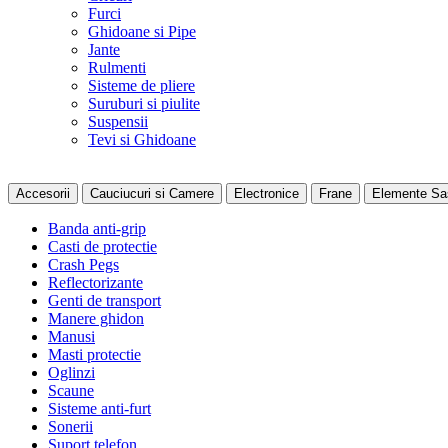
Furci
Ghidoane si Pipe
Jante
Rulmenti
Sisteme de pliere
Suruburi si piulite
Suspensii
Tevi si Ghidoane
Accesorii
Cauciucuri si Camere
Electronice
Frane
Elemente Sa
Banda anti-grip
Casti de protectie
Crash Pegs
Reflectorizante
Genti de transport
Manere ghidon
Manusi
Masti protectie
Oglinzi
Scaune
Sisteme anti-furt
Sonerii
Suport telefon