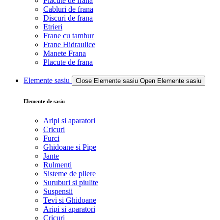
Placute de frana
Cabluri de frana
Discuri de frana
Etrieri
Frane cu tambur
Frane Hidraulice
Manete Frana
Placute de frana
Elemente sasiu
Close Elemente sasiu
Open Elemente sasiu
Elemente de sasiu
Aripi si aparatori
Cricuri
Furci
Ghidoane si Pipe
Jante
Rulmenti
Sisteme de pliere
Suruburi si piulite
Suspensii
Tevi si Ghidoane
Aripi si aparatori
Cricuri