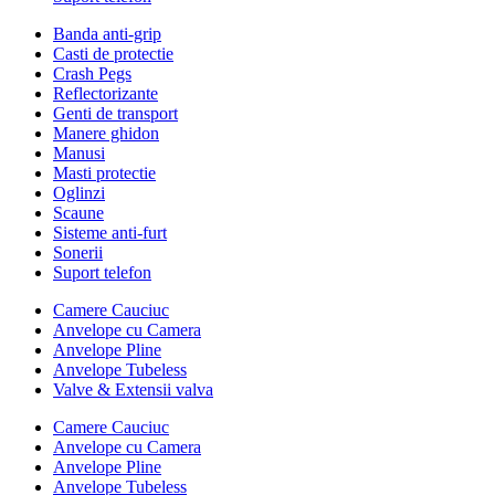
Banda anti-grip
Casti de protectie
Crash Pegs
Reflectorizante
Genti de transport
Manere ghidon
Manusi
Masti protectie
Oglinzi
Scaune
Sisteme anti-furt
Sonerii
Suport telefon
Camere Cauciuc
Anvelope cu Camera
Anvelope Pline
Anvelope Tubeless
Valve & Extensii valva
Camere Cauciuc
Anvelope cu Camera
Anvelope Pline
Anvelope Tubeless