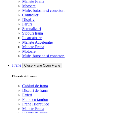
Manete Frana
Motoare
Mufe, butoane si conectori
Controller
Display
Faruri
Semnalizari
Stopuri frana
Incarcatoare
Manete Acceleratie
Manete Frana
Motoare
Mufe, butoane si conectori
Frane
Close Frane
Open Frane
Elemente de franare
Cabluri de frana
Discuri de frana
Etrieri
Frane cu tambur
Frane Hidraulice
Manete Frana