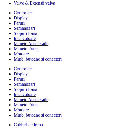
Valve & Extensii valva
Controller
Display
Faruri
Semnalizari
Stopuri frana
Incarcatoare
Manete Acceleratie
Manete Frana
Motoare
Mufe, butoane si conectori
Controller
Display
Faruri
Semnalizari
Stopuri frana
Incarcatoare
Manete Acceleratie
Manete Frana
Motoare
Mufe, butoane si conectori
Cabluri de frana