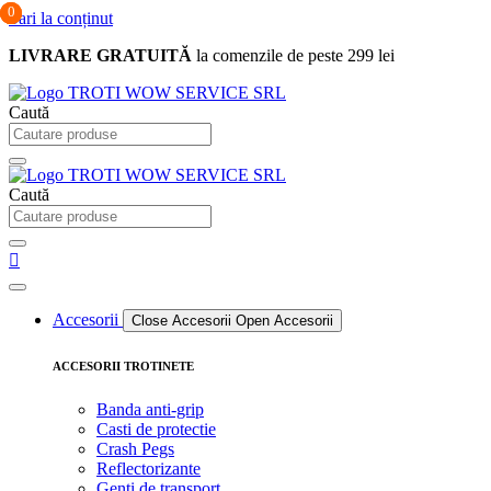
0
0
0
Sari la conținut
LIVRARE GRATUITĂ
la comenzile de peste 299 lei
Caută
Caută
Accesorii
Close Accesorii
Open Accesorii
ACCESORII TROTINETE
Banda anti-grip
Casti de protectie
Crash Pegs
Reflectorizante
Genti de transport