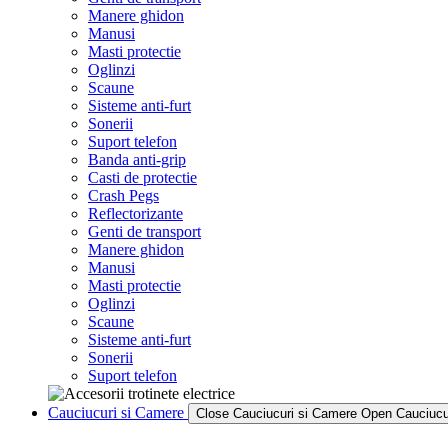
Manere ghidon
Manusi
Masti protectie
Oglinzi
Scaune
Sisteme anti-furt
Sonerii
Suport telefon
Banda anti-grip
Casti de protectie
Crash Pegs
Reflectorizante
Genti de transport
Manere ghidon
Manusi
Masti protectie
Oglinzi
Scaune
Sisteme anti-furt
Sonerii
Suport telefon
Cauciucuri si Camere
Close Cauciucuri si Camere
Open Cauciucu