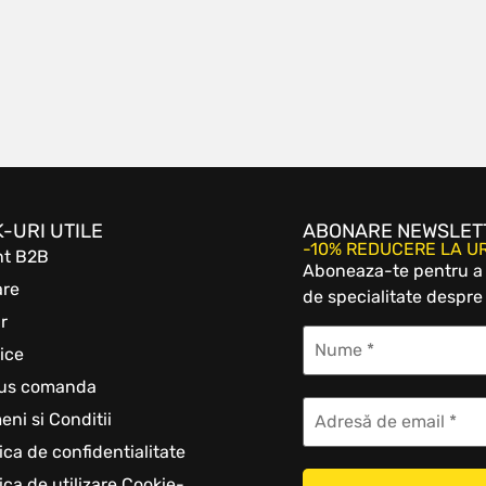
K-URI UTILE
ABONARE NEWSLET
-10% REDUCERE LA 
nt B2B
Aboneaza-te pentru a b
are
de specialitate despre 
r
ice
tus comanda
eni si Conditii
tica de confidentialitate
tica de utilizare Cookie-