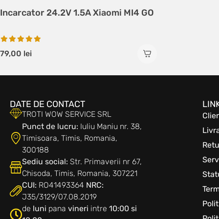
Incarcator 24.2V 1.5A Xiaomi MI4 GO
79,00
lei
DATE DE CONTACT
LIN
TROTI WOW SERVICE SRL
Clie
Punct de lucru:
Iuliu Maniu nr. 38,
Livr
Timisoara, Timis, Romania,
Retu
300188
Serv
Sediu social:
Str. Primaverii nr 67,
Chisoda, Timis, Romania, 307221
Sta
CUI:
RO41493364
NRC:
Term
J35/3129/07.08.2019
Poli
de
luni
pana
vineri
intre
10:00 si
Poli