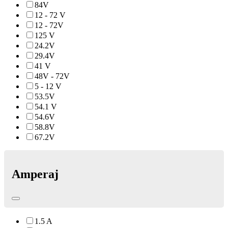
84V
12 - 72 V
12 - 72V
125 V
24.2V
29.4V
41 V
48V - 72V
5 - 12 V
53.5V
54.1 V
54.6V
58.8V
67.2V
Amperaj
1.5 A