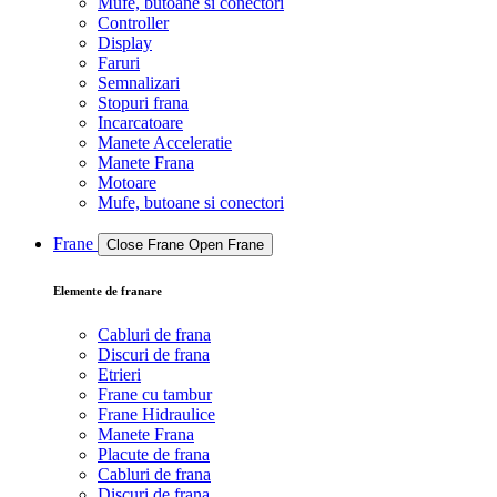
Mufe, butoane si conectori
Controller
Display
Faruri
Semnalizari
Stopuri frana
Incarcatoare
Manete Acceleratie
Manete Frana
Motoare
Mufe, butoane si conectori
Frane
Close Frane
Open Frane
Elemente de franare
Cabluri de frana
Discuri de frana
Etrieri
Frane cu tambur
Frane Hidraulice
Manete Frana
Placute de frana
Cabluri de frana
Discuri de frana