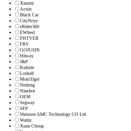
Xiaomi
Aoxin
Black Cat
CityNeye
eRider360
EWheel
FHTYER
FRV
GOJUSIN
Hitway
J&P
Kukirin
Loshall
MotoTiger
Nedong
Ninebot
OEM
Segway
SFP
Shenzen AMC Technology CO Ltd
Wattiz
Xuan Cheng