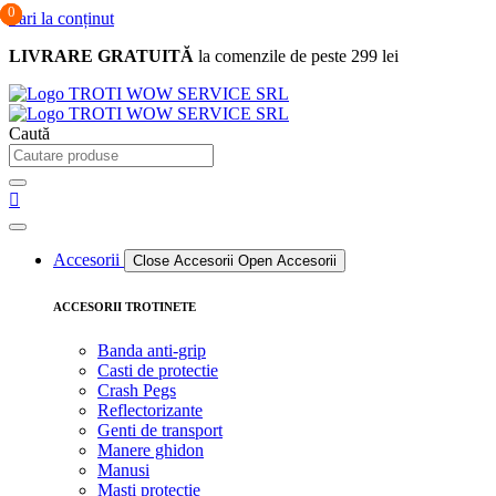
0
0
0
Sari la conținut
LIVRARE GRATUITĂ
la comenzile de peste 299 lei
Caută
Accesorii
Close Accesorii
Open Accesorii
ACCESORII TROTINETE
Banda anti-grip
Casti de protectie
Crash Pegs
Reflectorizante
Genti de transport
Manere ghidon
Manusi
Masti protectie