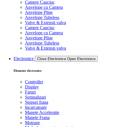
Camere Cauciuc
Anvelope cu Camera
Anvelope Pline
Anvelope Tubeless
Valve & Extensii valva
Camere Cauciuc
Anvelope cu Camera
Anvelope Pline
Anvelope Tubeless
Valve & Extensii valva
Electronice
Close Electronice
Open Electronice
Elemente electronice
Controller
Display
Faruri
Semnalizari
Stopuri frana
Incarcatoare
Manete Acceleratie
Manete Frana
Motoare