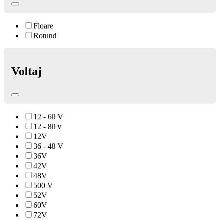
Floare
Rotund
Voltaj
12 - 60 V
12 - 80 v
12V
36 - 48 V
36V
42V
48V
500 V
52V
60V
72V