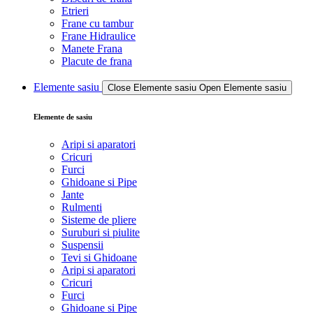
Etrieri
Frane cu tambur
Frane Hidraulice
Manete Frana
Placute de frana
Elemente sasiu
Close Elemente sasiu
Open Elemente sasiu
Elemente de sasiu
Aripi si aparatori
Cricuri
Furci
Ghidoane si Pipe
Jante
Rulmenti
Sisteme de pliere
Suruburi si piulite
Suspensii
Tevi si Ghidoane
Aripi si aparatori
Cricuri
Furci
Ghidoane si Pipe