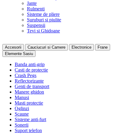
Jante
Rulmenti
Sisteme de pliere
Suruburi si piulite
Suspensii
Tevi si Ghidoane
Accesorii
Cauciucuri si Camere
Electronice
Frane
Elemente Sasiu
Banda anti-grip
Casti de protectie
Crash Pegs
Reflectorizante
Genti de transport
Manere ghidon
Manusi
Masti protectie
Oglinzi
Scaune
Sisteme anti-furt
Sonerii
Suport telefon