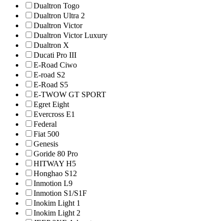
Dualtron Togo
Dualtron Ultra 2
Dualtron Victor
Dualtron Victor Luxury
Dualtron X
Ducati Pro III
E-Road Ciwo
E-road S2
E-Road S5
E-TWOW GT SPORT
Egret Eight
Evercross E1
Federal
Fiat 500
Genesis
Goride 80 Pro
HITWAY H5
Honghao S12
Inmotion L9
Inmotion S1/S1F
Inokim Light 1
Inokim Light 2