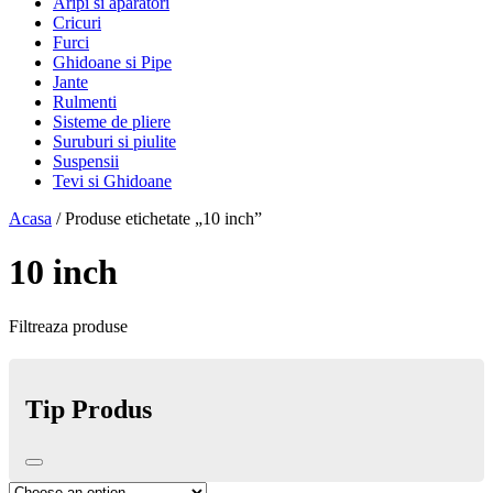
Aripi si aparatori
Cricuri
Furci
Ghidoane si Pipe
Jante
Rulmenti
Sisteme de pliere
Suruburi si piulite
Suspensii
Tevi si Ghidoane
Acasa
/ Produse etichetate „10 inch”
10 inch
Filtreaza produse
Tip Produs