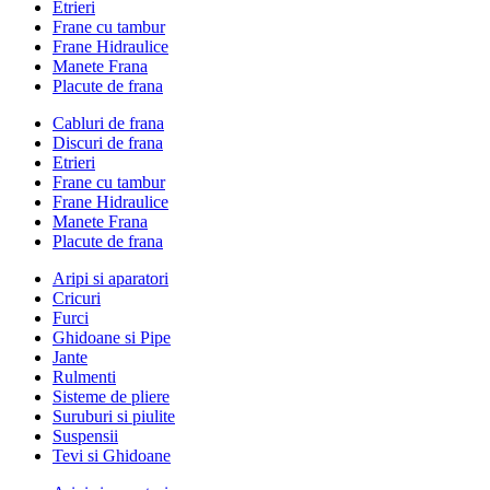
Etrieri
Frane cu tambur
Frane Hidraulice
Manete Frana
Placute de frana
Cabluri de frana
Discuri de frana
Etrieri
Frane cu tambur
Frane Hidraulice
Manete Frana
Placute de frana
Aripi si aparatori
Cricuri
Furci
Ghidoane si Pipe
Jante
Rulmenti
Sisteme de pliere
Suruburi si piulite
Suspensii
Tevi si Ghidoane