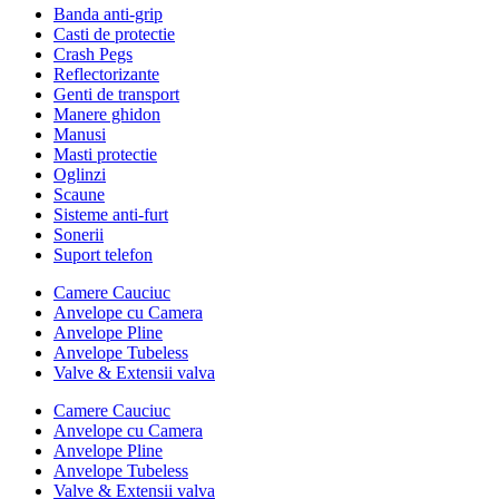
Banda anti-grip
Casti de protectie
Crash Pegs
Reflectorizante
Genti de transport
Manere ghidon
Manusi
Masti protectie
Oglinzi
Scaune
Sisteme anti-furt
Sonerii
Suport telefon
Camere Cauciuc
Anvelope cu Camera
Anvelope Pline
Anvelope Tubeless
Valve & Extensii valva
Camere Cauciuc
Anvelope cu Camera
Anvelope Pline
Anvelope Tubeless
Valve & Extensii valva