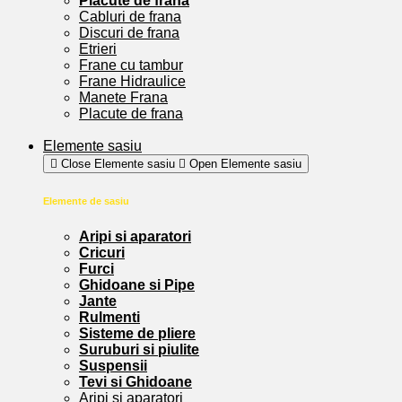
Placute de frana
Cabluri de frana
Discuri de frana
Etrieri
Frane cu tambur
Frane Hidraulice
Manete Frana
Placute de frana
Elemente sasiu
Close Elemente sasiu
Open Elemente sasiu
Elemente de sasiu
Aripi si aparatori
Cricuri
Furci
Ghidoane si Pipe
Jante
Rulmenti
Sisteme de pliere
Suruburi si piulite
Suspensii
Tevi si Ghidoane
Aripi si aparatori