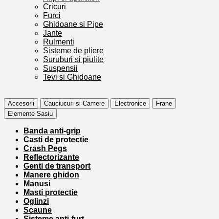
Cricuri
Furci
Ghidoane si Pipe
Jante
Rulmenti
Sisteme de pliere
Suruburi si piulite
Suspensii
Tevi si Ghidoane
Accesorii
Cauciucuri si Camere
Electronice
Frane
Elemente Sasiu
Banda anti-grip
Casti de protectie
Crash Pegs
Reflectorizante
Genti de transport
Manere ghidon
Manusi
Masti protectie
Oglinzi
Scaune
Sisteme anti-furt