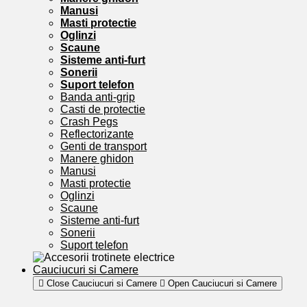
Manusi
Masti protectie
Oglinzi
Scaune
Sisteme anti-furt
Sonerii
Suport telefon
Banda anti-grip
Casti de protectie
Crash Pegs
Reflectorizante
Genti de transport
Manere ghidon
Manusi
Masti protectie
Oglinzi
Scaune
Sisteme anti-furt
Sonerii
Suport telefon
Cauciucuri si Camere
Close Cauciucuri si Camere
Open Cauciucuri si Camere