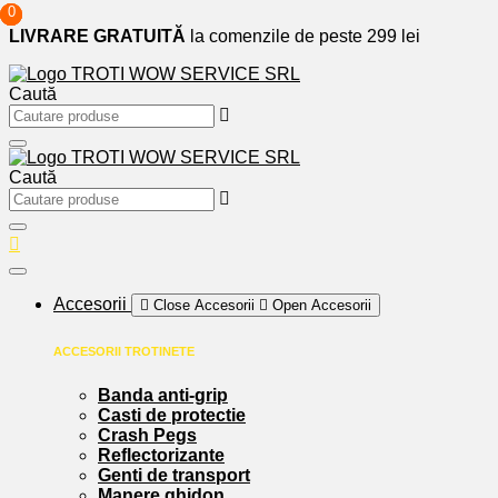
0
0
0
Sari
LIVRARE GRATUITĂ
la comenzile de peste 299 lei
la
conținut
Caută
Caută
Accesorii
Close Accesorii
Open Accesorii
ACCESORII TROTINETE
Banda anti-grip
Casti de protectie
Crash Pegs
Reflectorizante
Genti de transport
Manere ghidon