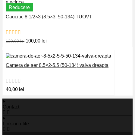
Reducere
Cauciuc 8 1/2×3 (8.5×3, 50-134) TUOVT
Prețul
Prețul
100,00
lei
120,00
lei
inițial
curent
a
este:
fost:
100,00 lei.
120,00 lei.
Camera de aer 8.5×2-5.5 (50-134) valva dreapta
40,00
lei
Contact
Link-uri utile