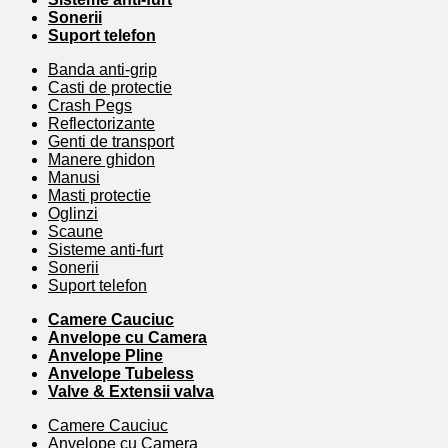
Sonerii
Suport telefon
Banda anti-grip
Casti de protectie
Crash Pegs
Reflectorizante
Genti de transport
Manere ghidon
Manusi
Masti protectie
Oglinzi
Scaune
Sisteme anti-furt
Sonerii
Suport telefon
Camere Cauciuc
Anvelope cu Camera
Anvelope Pline
Anvelope Tubeless
Valve & Extensii valva
Camere Cauciuc
Anvelope cu Camera