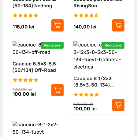
(50-134) Nedong
RisingSun
115,00
lei
140,00
lei
Reducere
Reducere
Cauciuc 8.5×3-5.5
(50/134) Off-Road
Cauciuc 8 1/2×3
(8.5×3, 50-134)
120,00
lei
TUOVT
100,00
lei
120,00
lei
100,00
lei