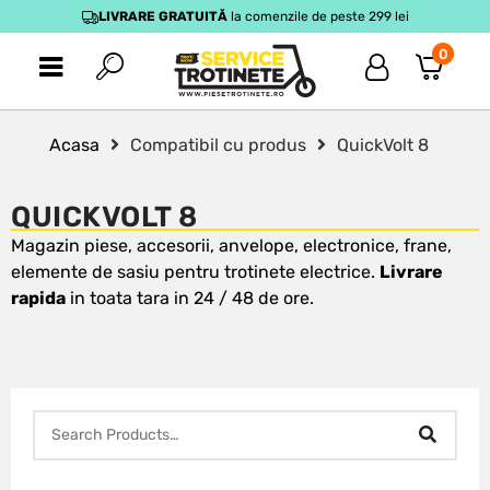
LIVRARE GRATUITĂ
la comenzile de peste 299 lei
0
Acasa
Compatibil cu produs
QuickVolt 8
QUICKVOLT 8
Magazin piese, accesorii, anvelope, electronice, frane,
elemente de sasiu pentru trotinete electrice.
Livrare
rapida
in toata tara in 24 / 48 de ore.