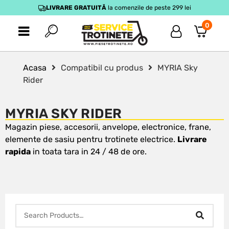
LIVRARE GRATUITĂ
la comenzile de peste 299 lei
0
Acasa
Compatibil cu produs
MYRIA Sky
Rider
MYRIA SKY RIDER
Magazin piese, accesorii, anvelope, electronice, frane,
elemente de sasiu pentru trotinete electrice.
Livrare
rapida
in toata tara in 24 / 48 de ore.