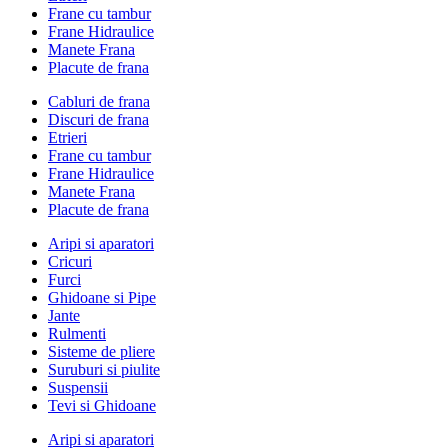
Frane cu tambur
Frane Hidraulice
Manete Frana
Placute de frana
Cabluri de frana
Discuri de frana
Etrieri
Frane cu tambur
Frane Hidraulice
Manete Frana
Placute de frana
Aripi si aparatori
Cricuri
Furci
Ghidoane si Pipe
Jante
Rulmenti
Sisteme de pliere
Suruburi si piulite
Suspensii
Tevi si Ghidoane
Aripi si aparatori