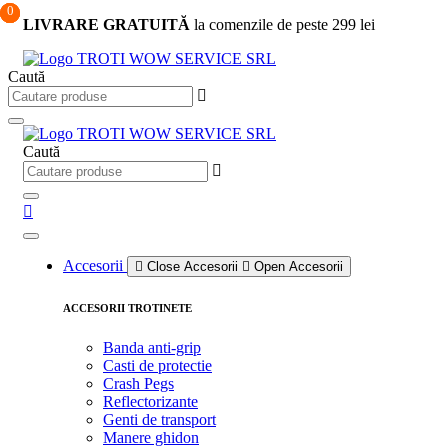
0
0
0
Sari
LIVRARE GRATUITĂ
la comenzile de peste 299 lei
la
conținut
Caută
Caută
Accesorii
Close Accesorii
Open Accesorii
ACCESORII TROTINETE
Banda anti-grip
Casti de protectie
Crash Pegs
Reflectorizante
Genti de transport
Manere ghidon