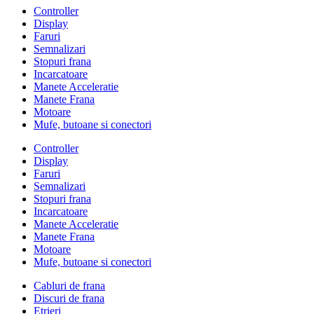
Controller
Display
Faruri
Semnalizari
Stopuri frana
Incarcatoare
Manete Acceleratie
Manete Frana
Motoare
Mufe, butoane si conectori
Controller
Display
Faruri
Semnalizari
Stopuri frana
Incarcatoare
Manete Acceleratie
Manete Frana
Motoare
Mufe, butoane si conectori
Cabluri de frana
Discuri de frana
Etrieri