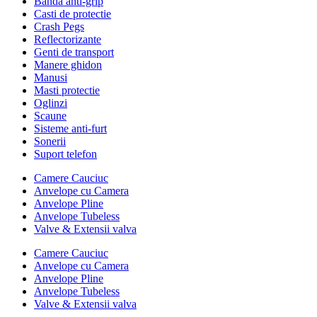
Banda anti-grip
Casti de protectie
Crash Pegs
Reflectorizante
Genti de transport
Manere ghidon
Manusi
Masti protectie
Oglinzi
Scaune
Sisteme anti-furt
Sonerii
Suport telefon
Camere Cauciuc
Anvelope cu Camera
Anvelope Pline
Anvelope Tubeless
Valve & Extensii valva
Camere Cauciuc
Anvelope cu Camera
Anvelope Pline
Anvelope Tubeless
Valve & Extensii valva