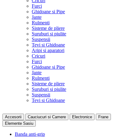
Cricuri
Furci
Ghidoane si Pipe
Jante
Rulmenti
Sisteme de pliere
Suruburi si piulite
Suspensii
Tevi si Ghidoane
Aripi si aparatori
Cricuri
Furci
Ghidoane si Pipe
Jante
Rulmenti
Sisteme de pliere
Suruburi si piulite
Suspensii
Tevi si Ghidoane
Accesorii
Cauciucuri si Camere
Electronice
Frane
Elemente Sasiu
Banda anti-grip