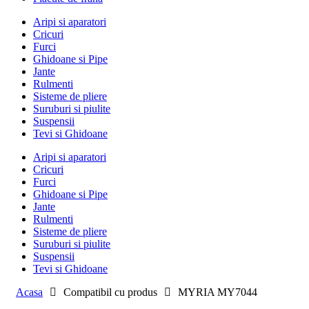
Aripi si aparatori
Cricuri
Furci
Ghidoane si Pipe
Jante
Rulmenti
Sisteme de pliere
Suruburi si piulite
Suspensii
Tevi si Ghidoane
Aripi si aparatori
Cricuri
Furci
Ghidoane si Pipe
Jante
Rulmenti
Sisteme de pliere
Suruburi si piulite
Suspensii
Tevi si Ghidoane
Acasa
Compatibil cu produs
MYRIA MY7044