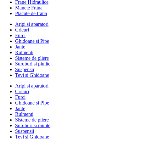
Frane Hidraulice
Manete Frana
Placute de frana
Aripi si aparatori
Cricuri
Furci
Ghidoane si Pipe
Jante
Rulmenti
Sisteme de pliere
Suruburi si piulite
Suspensii
Tevi si Ghidoane
Aripi si aparatori
Cricuri
Furci
Ghidoane si Pipe
Jante
Rulmenti
Sisteme de pliere
Suruburi si piulite
Suspensii
Tevi si Ghidoane