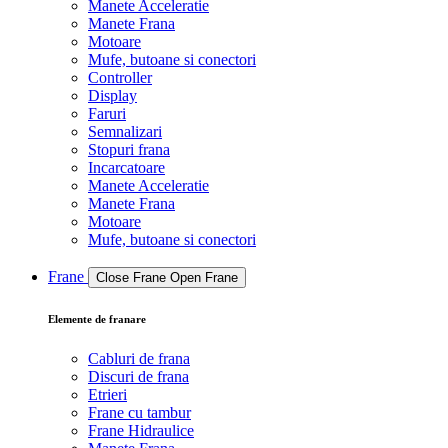
Manete Acceleratie
Manete Frana
Motoare
Mufe, butoane si conectori
Controller
Display
Faruri
Semnalizari
Stopuri frana
Incarcatoare
Manete Acceleratie
Manete Frana
Motoare
Mufe, butoane si conectori
Frane
Close Frane
Open Frane
Elemente de franare
Cabluri de frana
Discuri de frana
Etrieri
Frane cu tambur
Frane Hidraulice