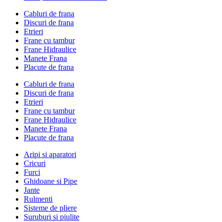
Cabluri de frana
Discuri de frana
Etrieri
Frane cu tambur
Frane Hidraulice
Manete Frana
Placute de frana
Cabluri de frana
Discuri de frana
Etrieri
Frane cu tambur
Frane Hidraulice
Manete Frana
Placute de frana
Aripi si aparatori
Cricuri
Furci
Ghidoane si Pipe
Jante
Rulmenti
Sisteme de pliere
Suruburi si piulite