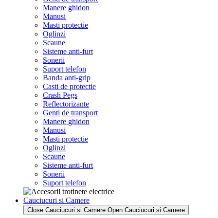
Manere ghidon
Manusi
Masti protectie
Oglinzi
Scaune
Sisteme anti-furt
Sonerii
Suport telefon
Banda anti-grip
Casti de protectie
Crash Pegs
Reflectorizante
Genti de transport
Manere ghidon
Manusi
Masti protectie
Oglinzi
Scaune
Sisteme anti-furt
Sonerii
Suport telefon
Cauciucuri si Camere
Close Cauciucuri si Camere
Open Cauciucuri si Camere