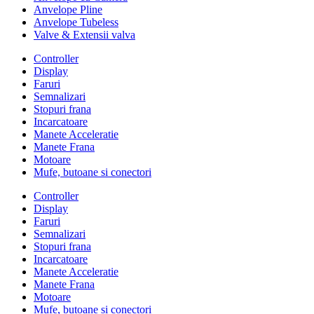
Anvelope Pline
Anvelope Tubeless
Valve & Extensii valva
Controller
Display
Faruri
Semnalizari
Stopuri frana
Incarcatoare
Manete Acceleratie
Manete Frana
Motoare
Mufe, butoane si conectori
Controller
Display
Faruri
Semnalizari
Stopuri frana
Incarcatoare
Manete Acceleratie
Manete Frana
Motoare
Mufe, butoane si conectori