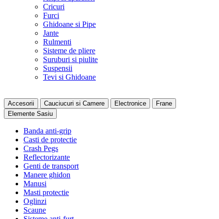
Cricuri
Furci
Ghidoane si Pipe
Jante
Rulmenti
Sisteme de pliere
Suruburi si piulite
Suspensii
Tevi si Ghidoane
Accesorii
Cauciucuri si Camere
Electronice
Frane
Elemente Sasiu
Banda anti-grip
Casti de protectie
Crash Pegs
Reflectorizante
Genti de transport
Manere ghidon
Manusi
Masti protectie
Oglinzi
Scaune
Sisteme anti-furt