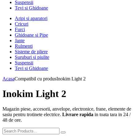
Suspensii
Tevi si Ghidoane
Aripi si aparatori
Cricuri
Furci
Ghidoane si Pipe
Jante
Rulmenti
Sisteme de pliere
Suruburi si piulite
Suspensii
Tevi si Ghidoane
Acasa
Compatibil cu produs
Inokim Light 2
Inokim Light 2
Magazin piese, accesorii, anvelope, electronice, frane, elemente de
sasiu pentru trotinete electrice.
Livrare rapida
in toata tara in 24 /
48 de ore.