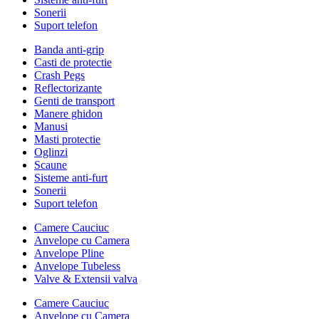
Sonerii
Suport telefon
Banda anti-grip
Casti de protectie
Crash Pegs
Reflectorizante
Genti de transport
Manere ghidon
Manusi
Masti protectie
Oglinzi
Scaune
Sisteme anti-furt
Sonerii
Suport telefon
Camere Cauciuc
Anvelope cu Camera
Anvelope Pline
Anvelope Tubeless
Valve & Extensii valva
Camere Cauciuc
Anvelope cu Camera