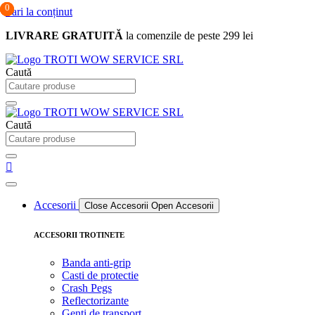
0
0
0
Sari la conținut
LIVRARE GRATUITĂ
la comenzile de peste 299 lei
Caută
Caută
Accesorii
Close Accesorii
Open Accesorii
ACCESORII TROTINETE
Banda anti-grip
Casti de protectie
Crash Pegs
Reflectorizante
Genti de transport