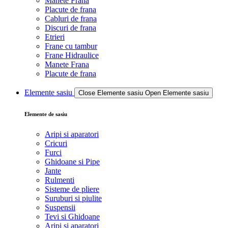
Manete Frana
Placute de frana
Cabluri de frana
Discuri de frana
Etrieri
Frane cu tambur
Frane Hidraulice
Manete Frana
Placute de frana
Elemente sasiu
Close Elemente sasiu
Open Elemente sasiu
Elemente de sasiu
Aripi si aparatori
Cricuri
Furci
Ghidoane si Pipe
Jante
Rulmenti
Sisteme de pliere
Suruburi si piulite
Suspensii
Tevi si Ghidoane
Aripi si aparatori