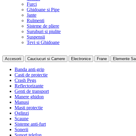
Furci
Ghidoane si Pipe
Jante
Rulmenti
Sisteme de pliere
Suruburi si piulite
Suspensii
Tevi si Ghidoane
Accesorii
Cauciucuri si Camere
Electronice
Frane
Elemente Sa
Banda anti-grip
Casti de protectie
Crash Pegs
Reflectorizante
Genti de transport
Manere ghidon
Manusi
Masti protectie
Oglinzi
Scaune
Sisteme anti-furt
Sonerii
Suport telefon