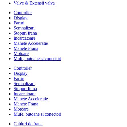
Valve & Extensii valva
Controller
Display
Faruri
Semnalizari
Stopuri frana
Incarcatoare
Manete Acceleratie
Manete Frana
Motoare
Mufe, butoane si conectori
Controller
Display
Faruri
Semnalizari
Stopuri frana
Incarcatoare
Manete Acceleratie
Manete Frana
Motoare
Mufe, butoane si conectori
Cabluri de frana