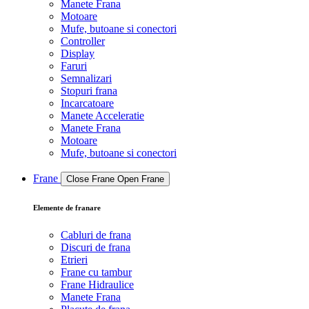
Manete Frana
Motoare
Mufe, butoane si conectori
Controller
Display
Faruri
Semnalizari
Stopuri frana
Incarcatoare
Manete Acceleratie
Manete Frana
Motoare
Mufe, butoane si conectori
Frane
Close Frane
Open Frane
Elemente de franare
Cabluri de frana
Discuri de frana
Etrieri
Frane cu tambur
Frane Hidraulice
Manete Frana