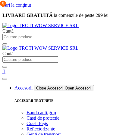
0
0
0
Sari la conținut
LIVRARE GRATUITĂ
la comenzile de peste 299 lei
Caută
Caută
Accesorii
Close Accesorii
Open Accesorii
ACCESORII TROTINETE
Banda anti-grip
Casti de protectie
Crash Pegs
Reflectorizante
Genti de transport