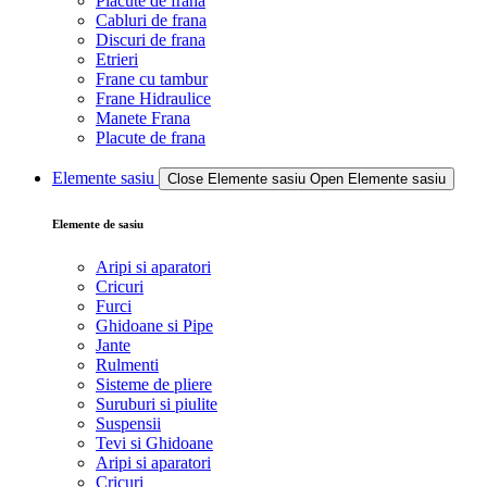
Placute de frana
Cabluri de frana
Discuri de frana
Etrieri
Frane cu tambur
Frane Hidraulice
Manete Frana
Placute de frana
Elemente sasiu
Close Elemente sasiu
Open Elemente sasiu
Elemente de sasiu
Aripi si aparatori
Cricuri
Furci
Ghidoane si Pipe
Jante
Rulmenti
Sisteme de pliere
Suruburi si piulite
Suspensii
Tevi si Ghidoane
Aripi si aparatori
Cricuri