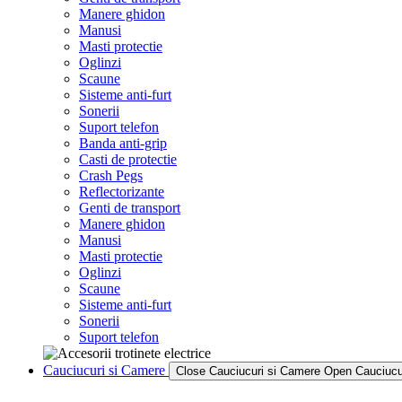
Manere ghidon
Manusi
Masti protectie
Oglinzi
Scaune
Sisteme anti-furt
Sonerii
Suport telefon
Banda anti-grip
Casti de protectie
Crash Pegs
Reflectorizante
Genti de transport
Manere ghidon
Manusi
Masti protectie
Oglinzi
Scaune
Sisteme anti-furt
Sonerii
Suport telefon
Cauciucuri si Camere
Close Cauciucuri si Camere
Open Cauciucu