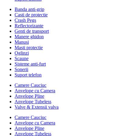
Banda anti-grip
Casti de protectie
Crash Pegs
Reflectorizante
Genti de transport
Manere ghidon
Manusi
Masti protectie
Oglinzi
Scaune
Sisteme anti-furt
Sonerii
Suport telefon
Camere Cauciuc
Anvelope cu Camera
Anvelope Pline
Anvelope Tubeless
Valve & Extensii valva
Camere Cauciuc
Anvelope cu Camera
Anvelope Pline
Anvelope Tubeless