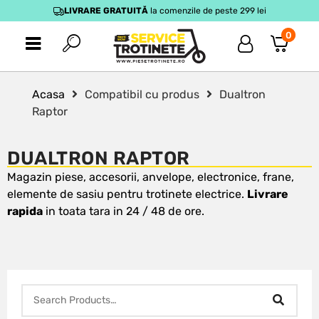
LIVRARE GRATUITĂ
la comenzile de peste 299 lei
0
Acasa
Compatibil cu produs
Dualtron
Raptor
DUALTRON RAPTOR
Magazin piese, accesorii, anvelope, electronice, frane,
elemente de sasiu pentru trotinete electrice.
Livrare
rapida
in toata tara in 24 / 48 de ore.