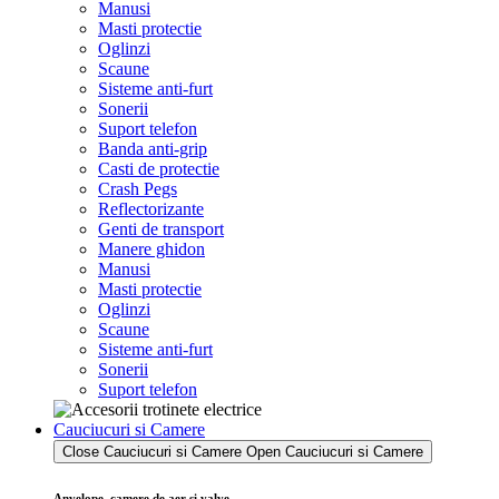
Manusi
Masti protectie
Oglinzi
Scaune
Sisteme anti-furt
Sonerii
Suport telefon
Banda anti-grip
Casti de protectie
Crash Pegs
Reflectorizante
Genti de transport
Manere ghidon
Manusi
Masti protectie
Oglinzi
Scaune
Sisteme anti-furt
Sonerii
Suport telefon
Cauciucuri si Camere
Close Cauciucuri si Camere
Open Cauciucuri si Camere
Anvelope, camere de aer si valve