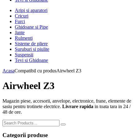
Aripi si aparatori
Cricuri
Furci
Ghidoane si Pipe
Jante
Rulmenti
Sisteme de pliere
Suruburi si piulite
Suspensii
Tevi si Ghidoane
Acasa
Compatibil cu produs
Airwheel Z3
Airwheel Z3
Magazin piese, accesorii, anvelope, electronice, frane, elemente de
sasiu pentru trotinete electrice.
Livrare rapida
in toata tara in 24 /
48 de ore.
Categorii produse