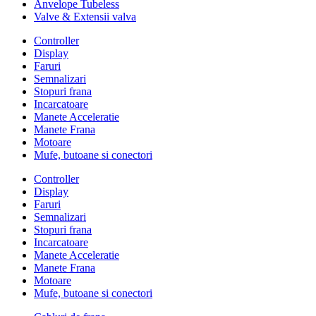
Anvelope Tubeless
Valve & Extensii valva
Controller
Display
Faruri
Semnalizari
Stopuri frana
Incarcatoare
Manete Acceleratie
Manete Frana
Motoare
Mufe, butoane si conectori
Controller
Display
Faruri
Semnalizari
Stopuri frana
Incarcatoare
Manete Acceleratie
Manete Frana
Motoare
Mufe, butoane si conectori