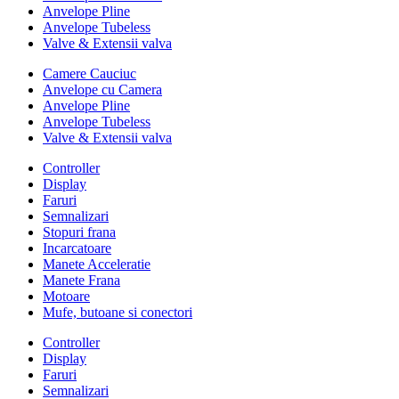
Anvelope Pline
Anvelope Tubeless
Valve & Extensii valva
Camere Cauciuc
Anvelope cu Camera
Anvelope Pline
Anvelope Tubeless
Valve & Extensii valva
Controller
Display
Faruri
Semnalizari
Stopuri frana
Incarcatoare
Manete Acceleratie
Manete Frana
Motoare
Mufe, butoane si conectori
Controller
Display
Faruri
Semnalizari