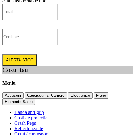
cantitatea dorita de tine.
ALERTA STOC
Cosul tau
Meniu
Accesorii
Cauciucuri si Camere
Electronice
Frane
Elemente Sasiu
Banda anti-grip
Casti de protectie
Crash Pegs
Reflectorizante
Genti de transport