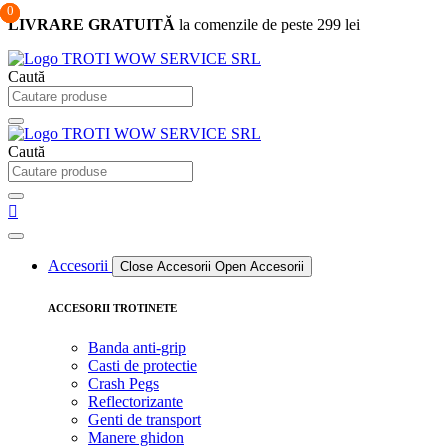
0
0
0
Sari
LIVRARE GRATUITĂ
la comenzile de peste 299 lei
la
conținut
Caută
Caută
Accesorii
Close Accesorii
Open Accesorii
ACCESORII TROTINETE
Banda anti-grip
Casti de protectie
Crash Pegs
Reflectorizante
Genti de transport
Manere ghidon