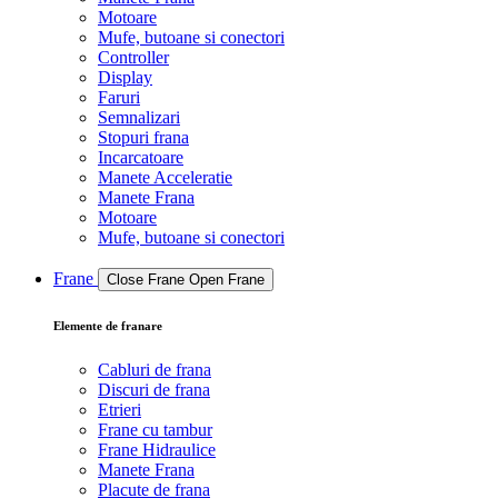
Motoare
Mufe, butoane si conectori
Controller
Display
Faruri
Semnalizari
Stopuri frana
Incarcatoare
Manete Acceleratie
Manete Frana
Motoare
Mufe, butoane si conectori
Frane
Close Frane
Open Frane
Elemente de franare
Cabluri de frana
Discuri de frana
Etrieri
Frane cu tambur
Frane Hidraulice
Manete Frana
Placute de frana