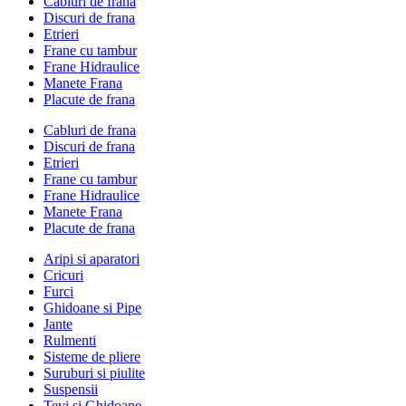
Cabluri de frana
Discuri de frana
Etrieri
Frane cu tambur
Frane Hidraulice
Manete Frana
Placute de frana
Cabluri de frana
Discuri de frana
Etrieri
Frane cu tambur
Frane Hidraulice
Manete Frana
Placute de frana
Aripi si aparatori
Cricuri
Furci
Ghidoane si Pipe
Jante
Rulmenti
Sisteme de pliere
Suruburi si piulite
Suspensii
Tevi si Ghidoane