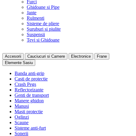
Furci
Ghidoane si Pipe
Jante
Rulmenti
Sisteme de pliere
Suruburi si piulite
Suspensii
Tevi si Ghidoane
Accesorii
Cauciucuri si Camere
Electronice
Frane
Elemente Sasiu
Banda anti-grip
Casti de protectie
Crash Pegs
Reflectorizante
Genti de transport
Manere ghidon
Manusi
Masti protectie
Oglinzi
Scaune
Sisteme anti-furt
Sonerii