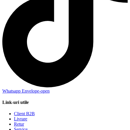
Whatsapp
Envelope-open
Link-uri utile
Client B2B
Livrare
Retur
Service