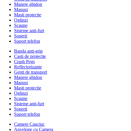
Manere ghidon
Manusi
Masti protectie
Oglinzi
Scaune
Sisteme anti-furt
Sonerii
Suport telefon
Banda anti-grip
Casti de protectie
Crash Pegs
Reflectorizante
Genti de transport
Manere ghidon
Manusi
Masti protectie
Oglinzi
Scaune
Sisteme anti-furt
Sonerii
Suport telefon
Camere Cauciuc
Anvelope cu Camera