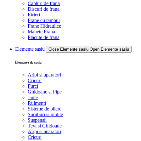
Cabluri de frana
Discuri de frana
Etrieri
Frane cu tambur
Frane Hidraulice
Manete Frana
Placute de frana
Elemente sasiu
Close Elemente sasiu
Open Elemente sasiu
Elemente de sasiu
Aripi si aparatori
Cricuri
Furci
Ghidoane si Pipe
Jante
Rulmenti
Sisteme de pliere
Suruburi si piulite
Suspensii
Tevi si Ghidoane
Aripi si aparatori
Cricuri