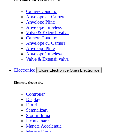
Camere Cauciuc
Anvelope cu Camera
Anvelope Pline
Anvelope Tubeless
Valve & Extensii valva
Camere Cauciuc
Anvelope cu Camera
Anvelope Pline
Anvelope Tubeless
Valve & Extensii valva
Electronice
Close Electronice
Open Electronice
Elemente electronice
Controller
Display
Faruri
Semnalizari
Stopuri frana
Incarcatoare
Manete Acceleratie
Manete Frana