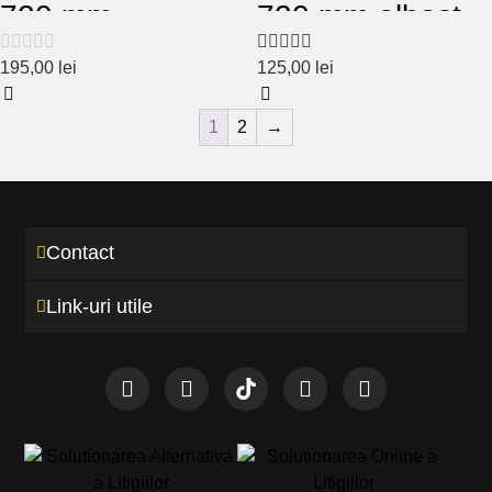
720 mm
720 mm albastru
multicolor V1
– negru
195,00
lei
125,00
lei
1
2
→
Contact
Link-uri utile