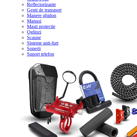
Reflectorizante
Genti de transport
Manere ghidon
Manusi
Masti protectie
Oglinzi
Scaune
Sisteme anti-furt
Sonerii
Suport telefon