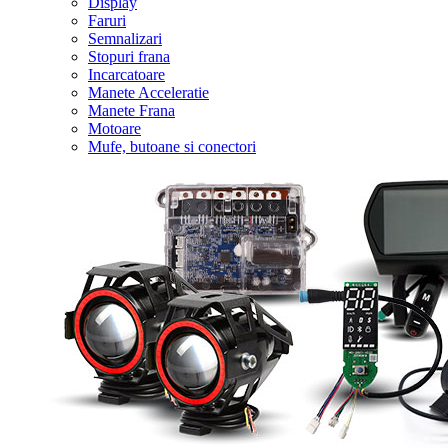
Display
Faruri
Semnalizari
Stopuri frana
Incarcatoare
Manete Acceleratie
Manete Frana
Motoare
Mufe, butoane si conectori