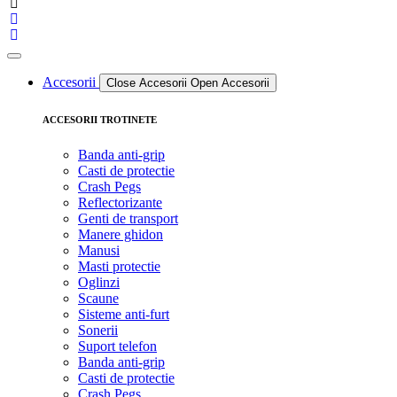
Accesorii
Close Accesorii
Open Accesorii
ACCESORII TROTINETE
Banda anti-grip
Casti de protectie
Crash Pegs
Reflectorizante
Genti de transport
Manere ghidon
Manusi
Masti protectie
Oglinzi
Scaune
Sisteme anti-furt
Sonerii
Suport telefon
Banda anti-grip
Casti de protectie
Crash Pegs