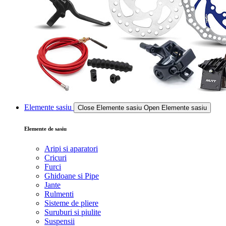
Elemente sasiu
Close Elemente sasiu
Open Elemente sasiu
Elemente de sasiu
Aripi si aparatori
Cricuri
Furci
Ghidoane si Pipe
Jante
Rulmenti
Sisteme de pliere
Suruburi si piulite
Suspensii