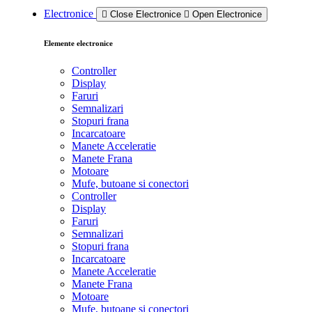
Electronice
Close Electronice
Open Electronice
Elemente electronice
Controller
Display
Faruri
Semnalizari
Stopuri frana
Incarcatoare
Manete Acceleratie
Manete Frana
Motoare
Mufe, butoane si conectori
Controller
Display
Faruri
Semnalizari
Stopuri frana
Incarcatoare
Manete Acceleratie
Manete Frana
Motoare
Mufe, butoane si conectori