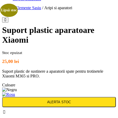
Acasa
/
Elemente Sasiu
/ Aripi si aparatori
Lipsă stoc
Lipsă stoc
Suport plastic aparatoare
Xiaomi
Stoc epuizat
25,00
lei
Suport plastic de sustinere a aparatorii spate pentru trotinetele
Xiaomi M365 si PRO.
Culoare
ALERTA STOC