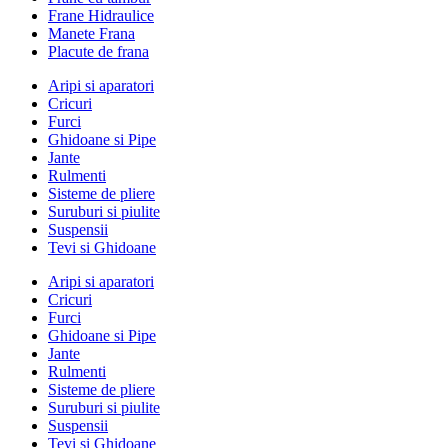
Frane Hidraulice
Manete Frana
Placute de frana
Aripi si aparatori
Cricuri
Furci
Ghidoane si Pipe
Jante
Rulmenti
Sisteme de pliere
Suruburi si piulite
Suspensii
Tevi si Ghidoane
Aripi si aparatori
Cricuri
Furci
Ghidoane si Pipe
Jante
Rulmenti
Sisteme de pliere
Suruburi si piulite
Suspensii
Tevi si Ghidoane