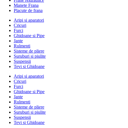
Frane Hidraulice
Manete Frana
Placute de frana
Aripi si aparatori
Cricuri
Furci
Ghidoane si Pipe
Jante
Rulmenti
Sisteme de pliere
Suruburi si piulite
Suspensii
Tevi si Ghidoane
Aripi si aparatori
Cricuri
Furci
Ghidoane si Pipe
Jante
Rulmenti
Sisteme de pliere
Suruburi si piulite
Suspensii
Tevi si Ghidoane