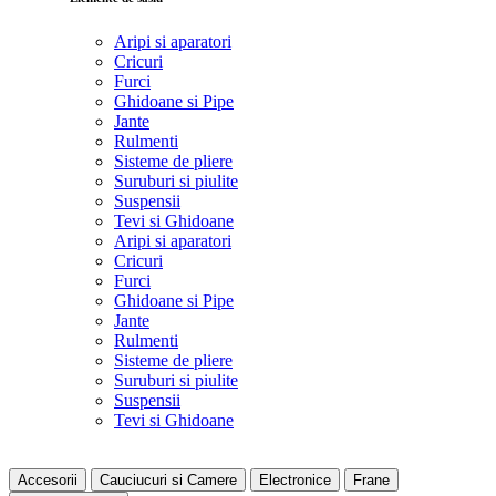
Aripi si aparatori
Cricuri
Furci
Ghidoane si Pipe
Jante
Rulmenti
Sisteme de pliere
Suruburi si piulite
Suspensii
Tevi si Ghidoane
Aripi si aparatori
Cricuri
Furci
Ghidoane si Pipe
Jante
Rulmenti
Sisteme de pliere
Suruburi si piulite
Suspensii
Tevi si Ghidoane
Accesorii
Cauciucuri si Camere
Electronice
Frane