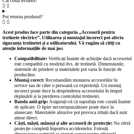
Cat costa livrarea?
Pot returna produsul?
Acest produs face parte din categoria „Accesorii pentru
trotinete electrice”. Utilizarea și montajul incorect pot afecta
siguranța trotinetei și a utilizatorului. Vă rugăm să citiți cu
atenție informațiile de mai jos:
Compatibilitate:
Verificați înainte de achiziție dacă accesoriul
este compatibil cu modelul dvs. de trotinetă. Dimensiunile,
sistemele de prindere și materialele pot varia în funcție de
producător.
Montaj corect:
Recomandăm montarea accesoriilor în
service sau de către o persoană cu experiență. Un montaj
incorect poate duce la desprinderea accesoriului în timpul
deplasării și la pierderea controlului trotinetei.
Banda anti-grip:
Asigurați-vă că suprafața este curată înainte
de aplicare. O lipire necorespunzătoare poate duce la
alunecare. Materialele abrazive pot provoca iritații dacă sunt
atinse direct.
Căști, măști, mănuși și alte accesorii de protecție:
Nu oferă
protecție completă împotriva accidentelor. Folosiți
dimensiunea potrivită și ajustați corect pentru eficiență