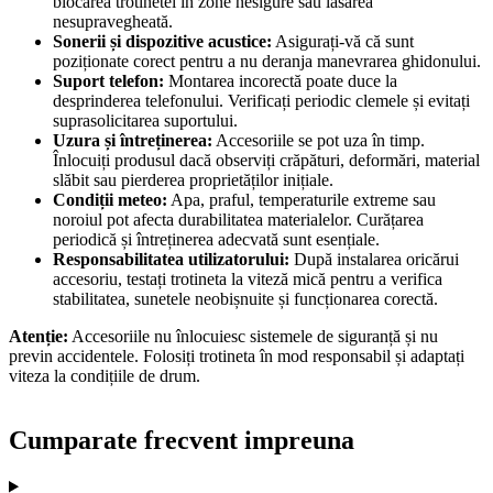
blocarea trotinetei în zone nesigure sau lăsarea
nesupravegheată.
Sonerii și dispozitive acustice:
Asigurați-vă că sunt
poziționate corect pentru a nu deranja manevrarea ghidonului.
Suport telefon:
Montarea incorectă poate duce la
desprinderea telefonului. Verificați periodic clemele și evitați
suprasolicitarea suportului.
Uzura și întreținerea:
Accesoriile se pot uza în timp.
Înlocuiți produsul dacă observiți crăpături, deformări, material
slăbit sau pierderea proprietăților inițiale.
Condiții meteo:
Apa, praful, temperaturile extreme sau
noroiul pot afecta durabilitatea materialelor. Curățarea
periodică și întreținerea adecvată sunt esențiale.
Responsabilitatea utilizatorului:
După instalarea oricărui
accesoriu, testați trotineta la viteză mică pentru a verifica
stabilitatea, sunetele neobișnuite și funcționarea corectă.
Atenție:
Accesoriile nu înlocuiesc sistemele de siguranță și nu
previn accidentele. Folosiți trotineta în mod responsabil și adaptați
viteza la condițiile de drum.
Cumparate frecvent impreuna