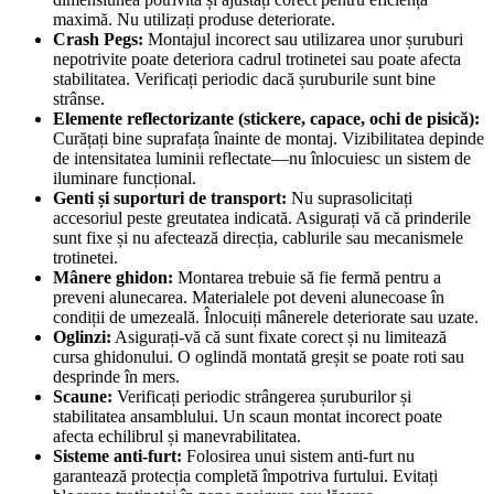
maximă. Nu utilizați produse deteriorate.
Crash Pegs:
Montajul incorect sau utilizarea unor șuruburi
nepotrivite poate deteriora cadrul trotinetei sau poate afecta
stabilitatea. Verificați periodic dacă șuruburile sunt bine
strânse.
Elemente reflectorizante (stickere, capace, ochi de pisică):
Curățați bine suprafața înainte de montaj. Vizibilitatea depinde
de intensitatea luminii reflectate—nu înlocuiesc un sistem de
iluminare funcțional.
Genti și suporturi de transport:
Nu suprasolicitați
accesoriul peste greutatea indicată. Asigurați vă că prinderile
sunt fixe și nu afectează direcția, cablurile sau mecanismele
trotinetei.
Mânere ghidon:
Montarea trebuie să fie fermă pentru a
preveni alunecarea. Materialele pot deveni alunecoase în
condiții de umezeală. Înlocuiți mânerele deteriorate sau uzate.
Oglinzi:
Asigurați-vă că sunt fixate corect și nu limitează
cursa ghidonului. O oglindă montată greșit se poate roti sau
desprinde în mers.
Scaune:
Verificați periodic strângerea șuruburilor și
stabilitatea ansamblului. Un scaun montat incorect poate
afecta echilibrul și manevrabilitatea.
Sisteme anti-furt:
Folosirea unui sistem anti-furt nu
garantează protecția completă împotriva furtului. Evitați