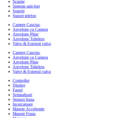
Scaune
Sisteme anti-furt
Sonerii
Suport telefon
Camere Cauciuc
Anvelope cu Camera
Anvelope Pline
Anvelope Tubeless
Valve & Extensii valva
Camere Cauciuc
Anvelope cu Camera
Anvelope Pline
Anvelope Tubeless
Valve & Extensii valva
Controller
Display
Faruri
Semnalizari
Stopuri frana
Incarcatoare
Manete Acceleratie
Manete Frana