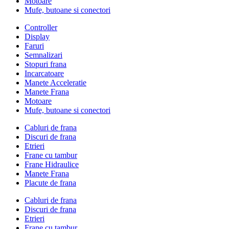
Motoare
Mufe, butoane si conectori
Controller
Display
Faruri
Semnalizari
Stopuri frana
Incarcatoare
Manete Acceleratie
Manete Frana
Motoare
Mufe, butoane si conectori
Cabluri de frana
Discuri de frana
Etrieri
Frane cu tambur
Frane Hidraulice
Manete Frana
Placute de frana
Cabluri de frana
Discuri de frana
Etrieri
Frane cu tambur