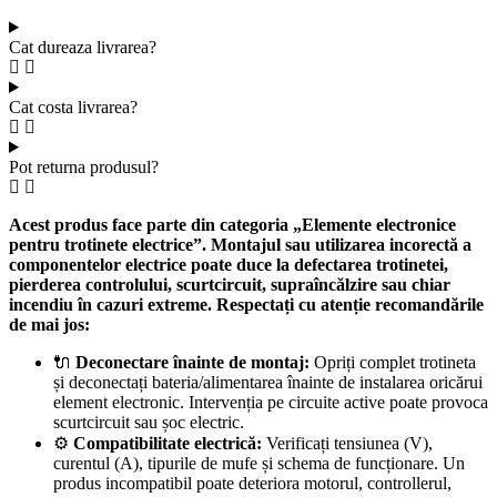
Cat dureaza livrarea?
Cat costa livrarea?
Pot returna produsul?
Acest produs face parte din categoria „Elemente electronice
pentru trotinete electrice”. Montajul sau utilizarea incorectă a
componentelor electrice poate duce la defectarea trotinetei,
pierderea controlului, scurtcircuit, supraîncălzire sau chiar
incendiu în cazuri extreme. Respectați cu atenție recomandările
de mai jos:
🔌
Deconectare înainte de montaj:
Opriți complet trotineta
și deconectați bateria/alimentarea înainte de instalarea oricărui
element electronic. Intervenția pe circuite active poate provoca
scurtcircuit sau șoc electric.
⚙️
Compatibilitate electrică:
Verificați tensiunea (V),
curentul (A), tipurile de mufe și schema de funcționare. Un
produs incompatibil poate deteriora motorul, controllerul,