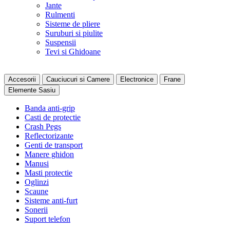
Jante
Rulmenti
Sisteme de pliere
Suruburi si piulite
Suspensii
Tevi si Ghidoane
Accesorii
Cauciucuri si Camere
Electronice
Frane
Elemente Sasiu
Banda anti-grip
Casti de protectie
Crash Pegs
Reflectorizante
Genti de transport
Manere ghidon
Manusi
Masti protectie
Oglinzi
Scaune
Sisteme anti-furt
Sonerii
Suport telefon