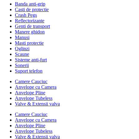
Banda anti-grip
Casti de protectie
Crash Pegs
Reflectorizante
Genti de transport
Manere ghidon
Manusi
Masti protectie
Oglinzi
Scaune
Sisteme anti-furt
Sonerii
Suport telefon
Camere Cauciuc
Anvelope cu Camera
Anvelope Pline
Anvelope Tubeless
Valve & Extensii valva
Camere Cauciuc
Anvelope cu Camera
Anvelope Pline
Anvelope Tubeless
Valve & Extensii valva