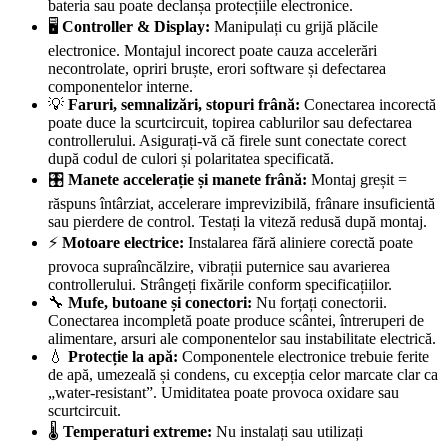
bateria sau poate declanșa protecțiile electronice.
🖥️
Controller & Display:
Manipulați cu grijă plăcile
electronice. Montajul incorect poate cauza accelerări
necontrolate, opriri bruște, erori software și defectarea
componentelor interne.
💡
Faruri, semnalizări, stopuri frână:
Conectarea incorectă
poate duce la scurtcircuit, topirea cablurilor sau defectarea
controllerului. Asigurați-vă că firele sunt conectate corect
după codul de culori și polaritatea specificată.
🎛️
Manete accelerație și manete frână:
Montaj greșit =
răspuns întârziat, accelerare imprevizibilă, frânare insuficientă
sau pierdere de control. Testați la viteză redusă după montaj.
⚡
Motoare electrice:
Instalarea fără aliniere corectă poate
provoca supraîncălzire, vibrații puternice sau avarierea
controllerului. Strângeți fixările conform specificațiilor.
🔧
Mufe, butoane și conectori:
Nu forțați conectorii.
Conectarea incompletă poate produce scântei, întreruperi de
alimentare, arsuri ale componentelor sau instabilitate electrică.
💧
Protecție la apă:
Componentele electronice trebuie ferite
de apă, umezeală și condens, cu excepția celor marcate clar ca
„water-resistant”. Umiditatea poate provoca oxidare sau
scurtcircuit.
🌡️
Temperaturi extreme:
Nu instalați sau utilizați