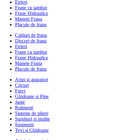
Etrieri
Frane cu tambur
Frane Hidraulice
Manete Frana
Placute de frana
Cabluri de frana
Discuri de frana
Etrieri
Frane cu tambur
Frane Hidraulice
Manete Frana
Placute de frana
Aripi si aparatori
Cricuri
Furci
Ghidoane si Pipe
Jante
Rulmenti
Sisteme de pliere
Suruburi si piulite
Suspensii
Tevi si Ghidoane