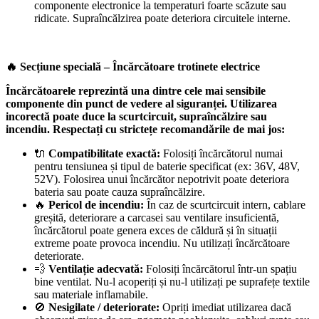
componente electronice la temperaturi foarte scăzute sau
ridicate. Supraîncălzirea poate deteriora circuitele interne.
🔥 Secțiune specială – Încărcătoare trotinete electrice
Încărcătoarele reprezintă una dintre cele mai sensibile
componente din punct de vedere al siguranței. Utilizarea
incorectă poate duce la scurtcircuit, supraîncălzire sau
incendiu. Respectați cu strictețe recomandările de mai jos:
🔌
Compatibilitate exactă:
Folosiți încărcătorul numai
pentru tensiunea și tipul de baterie specificat (ex: 36V, 48V,
52V). Folosirea unui încărcător nepotrivit poate deteriora
bateria sau poate cauza supraîncălzire.
🔥
Pericol de incendiu:
În caz de scurtcircuit intern, cablare
greșită, deteriorare a carcasei sau ventilare insuficientă,
încărcătorul poate genera exces de căldură și în situații
extreme poate provoca incendiu. Nu utilizați încărcătoare
deteriorate.
💨
Ventilație adecvată:
Folosiți încărcătorul într-un spațiu
bine ventilat. Nu-l acoperiți și nu-l utilizați pe suprafețe textile
sau materiale inflamabile.
🚫
Nesigilate / deteriorate:
Opriți imediat utilizarea dacă