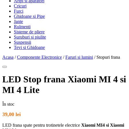
Aripi si aparatori
Cricuri
Furci
Ghidoane si Pipe
Jante
Rulmenti
Sisteme de pliere
Suruburi si piulite
Suspensii
Tevi si Ghidoane
Acasa
/
Componente Electronice
/
Faruri si lumini
/ Stopuri frana
LED Stop frana Xiaomi MI 4 si
MI 4 Lite
În stoc
39,00
lei
LED frana spate pentru trotinetele electrice
Xiaomi MI4 si Xiaomi