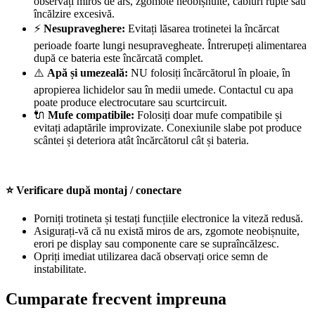
observați miros de ars, zgomote neobișnuite, cabluri rupte sau
încălzire excesivă.
⚡
Nesupraveghere:
Evitați lăsarea trotinetei la încărcat
perioade foarte lungi nesupravegheate. Întrerupeți alimentarea
după ce bateria este încărcată complet.
⚠️
Apă și umezeală:
NU folosiți încărcătorul în ploaie, în
apropierea lichidelor sau în medii umede. Contactul cu apa
poate produce electrocutare sau scurtcircuit.
🔌
Mufe compatibile:
Folosiți doar mufe compatibile și
evitați adaptările improvizate. Conexiunile slabe pot produce
scântei și deteriora atât încărcătorul cât și bateria.
⭐ Verificare după montaj / conectare
Porniți trotineta și testați funcțiile electronice la viteză redusă.
Asigurați-vă că nu există miros de ars, zgomote neobișnuite,
erori pe display sau componente care se supraîncălzesc.
Opriți imediat utilizarea dacă observați orice semn de
instabilitate.
Cumparate frecvent impreuna