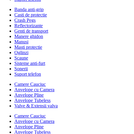
Banda anti-grip
Casti de protectie
Crash Pegs
Reflectorizante
Genti de transport
Manere ghidon
Manusi
Masti protectie
Oglinzi
Scaune
Sisteme anti-furt
Sonerii
Suport telefon
Camere Cauciuc
Anvelope cu Camera
Anvelope Pline
Anvelope Tubeless
Valve & Extensii valva
Camere Cauciuc
Anvelope cu Camera
Anvelope Pline
Anvelope Tubeless