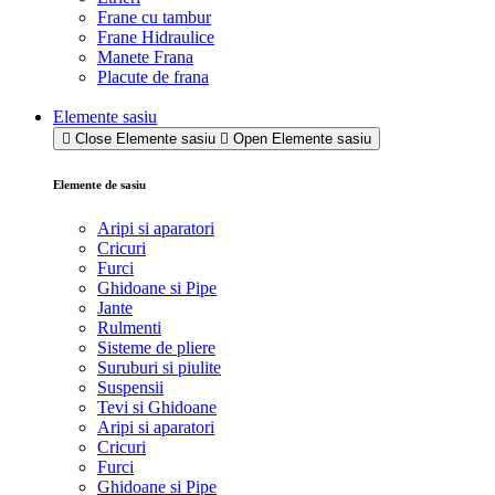
Frane cu tambur
Frane Hidraulice
Manete Frana
Placute de frana
Elemente sasiu
Close Elemente sasiu
Open Elemente sasiu
Elemente de sasiu
Aripi si aparatori
Cricuri
Furci
Ghidoane si Pipe
Jante
Rulmenti
Sisteme de pliere
Suruburi si piulite
Suspensii
Tevi si Ghidoane
Aripi si aparatori
Cricuri
Furci
Ghidoane si Pipe