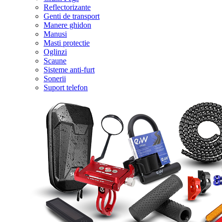
Reflectorizante
Genti de transport
Manere ghidon
Manusi
Masti protectie
Oglinzi
Scaune
Sisteme anti-furt
Sonerii
Suport telefon