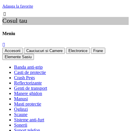
Adauga la favorite
Cosul tau
Meniu
Accesorii
Cauciucuri si Camere
Electronice
Frane
Elemente Sasiu
Banda anti-grip
Casti de protectie
Crash Pegs
Reflectorizante
Genti de transport
Manere ghidon
Manusi
Masti protectie
Oglinzi
Scaune
Sisteme anti-furt
Sonerii
Suport telefon