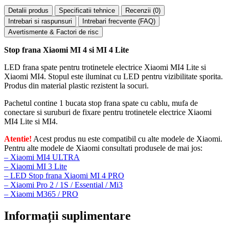
Detalii produs
Specificatii tehnice
Recenzii (
0
)
Intrebari si raspunsuri
Intrebari frecvente (FAQ)
Avertismente & Factori de risc
Stop frana Xiaomi MI 4 si MI 4 Lite
LED frana spate pentru trotinetele electrice Xiaomi MI4 Lite si
Xiaomi MI4. Stopul este iluminat cu LED pentru vizibilitate sporita.
Produs din material plastic rezistent la socuri.
Pachetul contine 1 bucata stop frana spate cu cablu, mufa de
conectare si suruburi de fixare pentru trotinetele electrice Xiaomi
MI4 Lite si MI4.
Atentie!
Acest produs nu este compatibil cu alte modele de Xiaomi.
Pentru alte modele de Xiaomi consultati produsele de mai jos:
– Xiaomi MI4 ULTRA
– Xiaomi MI 3 Lite
– LED Stop frana Xiaomi MI 4 PRO
– Xiaomi Pro 2 / 1S / Essential / Mi3
– Xiaomi M365 / PRO
Informații suplimentare