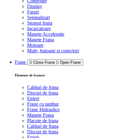
Controller
Display
Faruri
Semnalizari
Stopuri frana
Incarcatoare
Manete Acceleratie
Manete Frana
Motoare
Mufe, butoane si conectori
Frane
Close Frane
Open Frane
Elemente de franare
Cabluri de frana
Discuri de frana
Etrieri
Frane cu tambur
Frane Hidraulice
Manete Frana
Placute de frana
Cabluri de frana
Discuri de frana
Etrieri