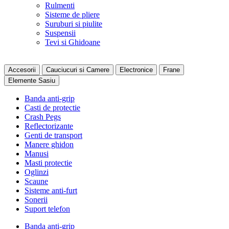
Rulmenti
Sisteme de pliere
Suruburi si piulite
Suspensii
Tevi si Ghidoane
Accesorii
Cauciucuri si Camere
Electronice
Frane
Elemente Sasiu
Banda anti-grip
Casti de protectie
Crash Pegs
Reflectorizante
Genti de transport
Manere ghidon
Manusi
Masti protectie
Oglinzi
Scaune
Sisteme anti-furt
Sonerii
Suport telefon
Banda anti-grip