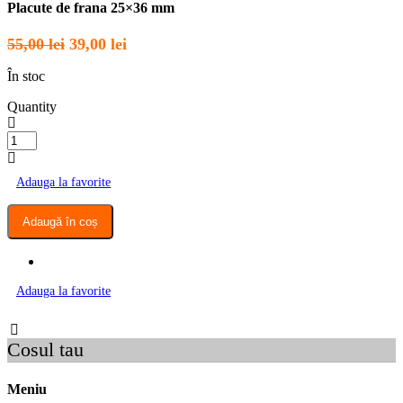
Placute de frana 25×36 mm
Prețul
Prețul
55,00
lei
39,00
lei
inițial
curent
În stoc
a
este:
fost:
39,00 lei.
Quantity
55,00 lei.
Cantitate
Placute
de
Adauga la favorite
frana
25x36
mm
Adaugă în coș
Adauga la favorite
Cosul tau
Meniu