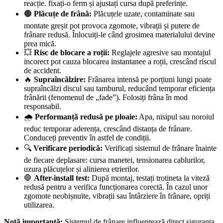
reacție. fixați-o ferm și ajustați cursa după preferințe.
🟤
Plăcuțe de frână:
Plăcuțele uzate, contaminate sau
montate greșit pot provoca zgomote, vibrații și putere de
frânare redusă. Înlocuiți-le când grosimea materialului devine
prea mică.
💥
Risc de blocare a roții:
Reglajele agresive sau montajul
incorect pot cauza blocarea instantanee a roții, crescând riscul
de accident.
🔥
Supraîncălzire:
Frânarea intensă pe porțiuni lungi poate
supraîncălzi discul sau tamburul, reducând temporar eficiența
frânării (fenomenul de „fade”). Folosiți frâna în mod
responsabil.
🌧️
Performanță redusă pe ploaie:
Apa, nisipul sau noroiul
reduc temporar aderența, crescând distanța de frânare.
Conduceți preventiv în astfel de condiții.
🔍
Verificare periodică:
Verificați sistemul de frânare înainte
de fiecare deplasare: cursa manetei, tensionarea cablurilor,
uzura plăcuțelor și alinierea etrierilor.
🛑
After-install test:
După montaj, testați trotineta la viteză
redusă pentru a verifica funcționarea corectă. În cazul unor
zgomote neobișnuite, vibrații sau întârziere în frânare, opriți
utilizarea.
Notă importantă:
Sistemul de frânare influențează direct siguranța