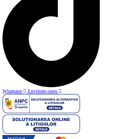
Whatsapp
Envelope-open