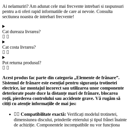
Ai nelamuriri? Am adunat cele mai frecvente intrebari si raspunsuri
pentru a-ti oferi rapid informatiile de care ai nevoie. Consulta
sectiunea noastra de intrebari frecvente!
Cat dureaza livrarea?
Cat costa livrarea?
Pot returna produsul?
Acest produs fac parte din categoria „Elemente de frânare”.
Sistemul de frânare este esențial pentru siguranța trotinetei
electrice, iar montajul incorect sau utilizarea unor componente
deteriorate poate duce la distanțe mari de frânare, blocarea
roții, pierderea controlului sau accidente grave. Vă rugăm să
citiți cu atenție informațiile de mai jos:
🚴‍♂️
Compatibilitate exactă:
Verificați modelul trotinetei,
dimensiunea discului, prinderile etrierului și tipul frânei înainte
de achiziție. Componentele incompatibile nu vor funcționa