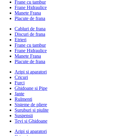
Frane cu tambur
Frane Hidraulice
Manete Frana
Placute de frana
Cabluri de frana
Discuri de frana
Etrieri
Frane cu tambur
Frane Hidraulice
Manete Frana
Placute de frana
Aripi si aparatori
Cricuri
Furci
Ghidoane si Pipe
Jante
Rulmenti
Sisteme de pliere
Suruburi si piulite
Suspensii
Tevi si Ghidoane
Aripi si aparatori