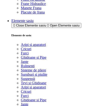
Frane Hidraulice
Manete Frana
Placute de frana
Elemente sasiu
Close Elemente sasiu
Open Elemente sasiu
Elemente de sasiu
Aripi si aparatori
Cricuri
Furci
Ghidoane si Pipe
Jante
Rulmenti
Sisteme de pliere
Suruburi si piulite
Suspensii
Tevi si Ghidoane
Aripi si aparatori
Cricuri
Furci
Ghidoane si Pipe
Jante