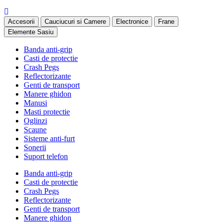
Accesorii
Cauciucuri si Camere
Electronice
Frane
Elemente Sasiu
Banda anti-grip
Casti de protectie
Crash Pegs
Reflectorizante
Genti de transport
Manere ghidon
Manusi
Masti protectie
Oglinzi
Scaune
Sisteme anti-furt
Sonerii
Suport telefon
Banda anti-grip
Casti de protectie
Crash Pegs
Reflectorizante
Genti de transport
Manere ghidon