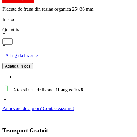
fost:
39,00 lei.
Placute de frana din rasina organica 25×36 mm
55,00 lei.
În stoc
Quantity
Cantitate
Placute
de
Adauga la favorite
frana
25x36
Adaugă în coș
mm
Data estimata de livrare:
11 august 2026
Ai nevoie de ajutor? Contacteaza-ne!
Transport Gratuit