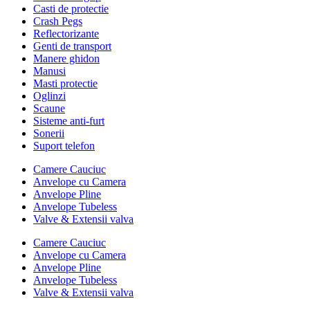
Casti de protectie
Crash Pegs
Reflectorizante
Genti de transport
Manere ghidon
Manusi
Masti protectie
Oglinzi
Scaune
Sisteme anti-furt
Sonerii
Suport telefon
Camere Cauciuc
Anvelope cu Camera
Anvelope Pline
Anvelope Tubeless
Valve & Extensii valva
Camere Cauciuc
Anvelope cu Camera
Anvelope Pline
Anvelope Tubeless
Valve & Extensii valva