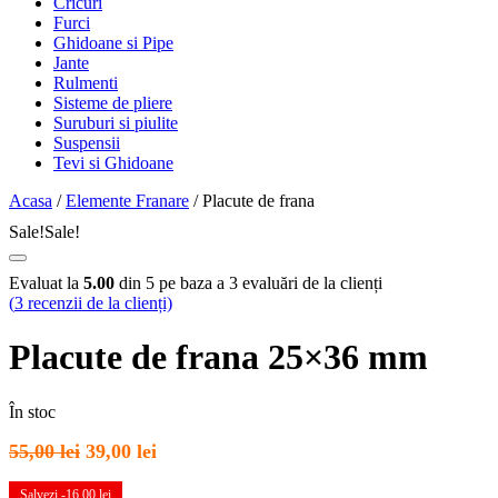
Cricuri
Furci
Ghidoane si Pipe
Jante
Rulmenti
Sisteme de pliere
Suruburi si piulite
Suspensii
Tevi si Ghidoane
Acasa
/
Elemente Franare
/ Placute de frana
Sale!
Sale!
Evaluat la
5.00
din 5 pe baza a
3
evaluări de la clienți
(
3
recenzii de la clienți)
Placute de frana 25×36 mm
În stoc
Prețul
Prețul
55,00
lei
39,00
lei
inițial
curent
a
este:
Salvezi -
16,00
lei