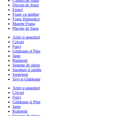
Cabluri de frana
Discuri de frana
Etrieri
Frane cu tambur
Frane Hidraulice
Manete Frana
Placute de frana
Aripi si aparatori
Cricuri
Furci
Ghidoane si Pipe
Jante
Rulmenti
Sisteme de pliere
Suruburi si piulite
Suspensii
Tevi si Ghidoane
Aripi si aparatori
Cricuri
Furci
Ghidoane si Pipe
Jante
Rulmenti
Sisteme de pliere