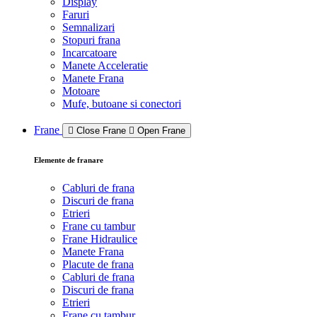
Display
Faruri
Semnalizari
Stopuri frana
Incarcatoare
Manete Acceleratie
Manete Frana
Motoare
Mufe, butoane si conectori
Frane
Close Frane
Open Frane
Elemente de franare
Cabluri de frana
Discuri de frana
Etrieri
Frane cu tambur
Frane Hidraulice
Manete Frana
Placute de frana
Cabluri de frana
Discuri de frana
Etrieri
Frane cu tambur