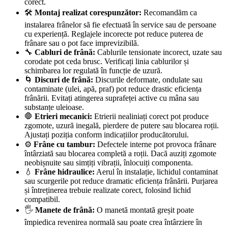
corect.
🛠️
Montaj realizat corespunzător:
Recomandăm ca
instalarea frânelor să fie efectuată în service sau de persoane
cu experiență. Reglajele incorecte pot reduce puterea de
frânare sau o pot face imprevizibilă.
🔧
Cabluri de frână:
Cablurile tensionate incorect, uzate sau
corodate pot ceda brusc. Verificați linia cablurilor și
schimbarea lor regulată în funcție de uzură.
🌀
Discuri de frână:
Discurile deformate, ondulate sau
contaminate (ulei, apă, praf) pot reduce drastic eficiența
frânării. Evitați atingerea suprafeței active cu mâna sau
substanțe uleioase.
🛑
Etrieri mecanici:
Etrierii nealiniați corect pot produce
zgomote, uzură inegală, pierdere de putere sau blocarea roții.
Ajustați poziția conform indicațiilor producătorului.
⚙️
Frâne cu tambur:
Defectele interne pot provoca frânare
întârziată sau blocarea completă a roții. Dacă auziți zgomote
neobișnuite sau simțiți vibrații, înlocuiți componenta.
💧
Frâne hidraulice:
Aerul în instalație, lichidul contaminat
sau scurgerile pot reduce dramatic eficiența frânării. Purjarea
și întreținerea trebuie realizate corect, folosind lichid
compatibil.
🖐️
Manete de frână:
O manetă montată greșit poate
împiedica revenirea normală sau poate crea întârziere în