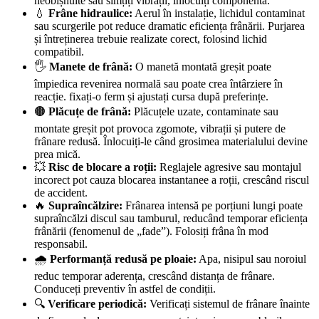
neobișnuite sau simțiți vibrații, înlocuiți componenta.
💧
Frâne hidraulice:
Aerul în instalație, lichidul contaminat
sau scurgerile pot reduce dramatic eficiența frânării. Purjarea
și întreținerea trebuie realizate corect, folosind lichid
compatibil.
🖐️
Manete de frână:
O manetă montată greșit poate
împiedica revenirea normală sau poate crea întârziere în
reacție. fixați-o ferm și ajustați cursa după preferințe.
🟤
Plăcuțe de frână:
Plăcuțele uzate, contaminate sau
montate greșit pot provoca zgomote, vibrații și putere de
frânare redusă. Înlocuiți-le când grosimea materialului devine
prea mică.
💥
Risc de blocare a roții:
Reglajele agresive sau montajul
incorect pot cauza blocarea instantanee a roții, crescând riscul
de accident.
🔥
Supraîncălzire:
Frânarea intensă pe porțiuni lungi poate
supraîncălzi discul sau tamburul, reducând temporar eficiența
frânării (fenomenul de „fade”). Folosiți frâna în mod
responsabil.
🌧️
Performanță redusă pe ploaie:
Apa, nisipul sau noroiul
reduc temporar aderența, crescând distanța de frânare.
Conduceți preventiv în astfel de condiții.
🔍
Verificare periodică:
Verificați sistemul de frânare înainte