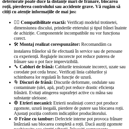
deteriorate poate duce la distanțe mari de frânare, blocarea
roții, pierderea controlului sau accidente grave. Vă rugăm să
citiți cu atenție informațiile de mai jos:
🚴‍♂️
Compatibilitate exactă:
Verificați modelul trotinetei,
dimensiunea discului, prinderile etrierului și tipul frânei înainte
de achiziție. Componentele incompatibile nu vor funcționa
corect.
🛠️
Montaj realizat corespunzător:
Recomandăm ca
instalarea frânelor să fie efectuată în service sau de persoane
cu experiență. Reglajele incorecte pot reduce puterea de
frânare sau o pot face imprevizibilă.
🔧
Cabluri de frână:
Cablurile tensionate incorect, uzate sau
corodate pot ceda brusc. Verificați linia cablurilor și
schimbarea lor regulată în funcție de uzură.
🌀
Discuri de frână:
Discurile deformate, ondulate sau
contaminate (ulei, apă, praf) pot reduce drastic eficiența
frânării. Evitați atingerea suprafeței active cu mâna sau
substanțe uleioase.
🛑
Etrieri mecanici:
Etrierii nealiniați corect pot produce
zgomote, uzură inegală, pierdere de putere sau blocarea roții.
Ajustați poziția conform indicațiilor producătorului.
⚙️
Frâne cu tambur:
Defectele interne pot provoca frânare
întârziată sau blocarea completă a roții. Dacă auziți zgomote