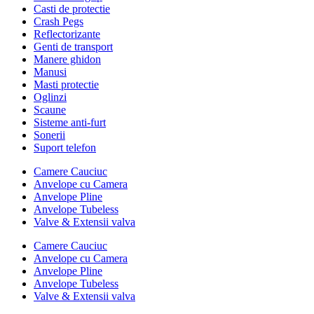
Casti de protectie
Crash Pegs
Reflectorizante
Genti de transport
Manere ghidon
Manusi
Masti protectie
Oglinzi
Scaune
Sisteme anti-furt
Sonerii
Suport telefon
Camere Cauciuc
Anvelope cu Camera
Anvelope Pline
Anvelope Tubeless
Valve & Extensii valva
Camere Cauciuc
Anvelope cu Camera
Anvelope Pline
Anvelope Tubeless
Valve & Extensii valva