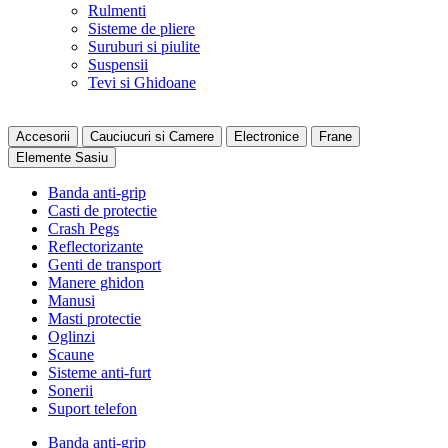
Rulmenti
Sisteme de pliere
Suruburi si piulite
Suspensii
Tevi si Ghidoane
Accesorii
Cauciucuri si Camere
Electronice
Frane
Elemente Sasiu
Banda anti-grip
Casti de protectie
Crash Pegs
Reflectorizante
Genti de transport
Manere ghidon
Manusi
Masti protectie
Oglinzi
Scaune
Sisteme anti-furt
Sonerii
Suport telefon
Banda anti-grip