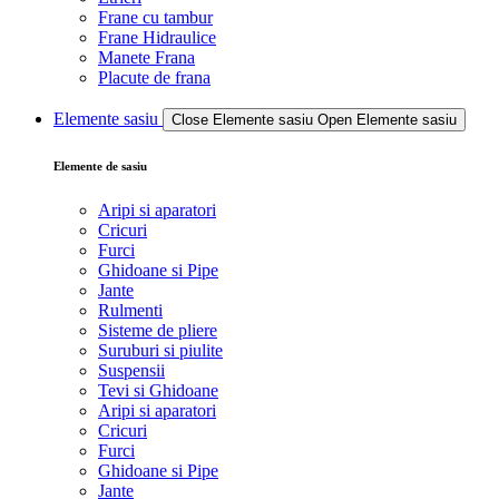
Frane cu tambur
Frane Hidraulice
Manete Frana
Placute de frana
Elemente sasiu
Close Elemente sasiu
Open Elemente sasiu
Elemente de sasiu
Aripi si aparatori
Cricuri
Furci
Ghidoane si Pipe
Jante
Rulmenti
Sisteme de pliere
Suruburi si piulite
Suspensii
Tevi si Ghidoane
Aripi si aparatori
Cricuri
Furci
Ghidoane si Pipe
Jante