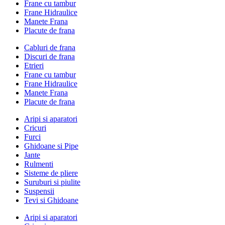
Frane cu tambur
Frane Hidraulice
Manete Frana
Placute de frana
Cabluri de frana
Discuri de frana
Etrieri
Frane cu tambur
Frane Hidraulice
Manete Frana
Placute de frana
Aripi si aparatori
Cricuri
Furci
Ghidoane si Pipe
Jante
Rulmenti
Sisteme de pliere
Suruburi si piulite
Suspensii
Tevi si Ghidoane
Aripi si aparatori