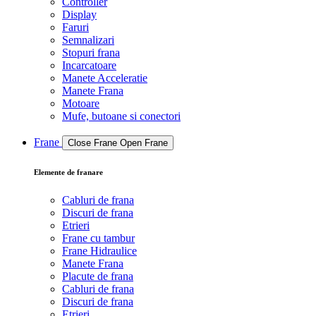
Controller
Display
Faruri
Semnalizari
Stopuri frana
Incarcatoare
Manete Acceleratie
Manete Frana
Motoare
Mufe, butoane si conectori
Frane
Close Frane
Open Frane
Elemente de franare
Cabluri de frana
Discuri de frana
Etrieri
Frane cu tambur
Frane Hidraulice
Manete Frana
Placute de frana
Cabluri de frana
Discuri de frana
Etrieri