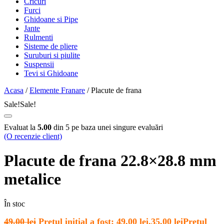
Cricuri
Furci
Ghidoane si Pipe
Jante
Rulmenti
Sisteme de pliere
Suruburi si piulite
Suspensii
Tevi si Ghidoane
Acasa
/
Elemente Franare
/ Placute de frana
Sale!
Sale!
Evaluat la
5.00
din 5 pe baza unei singure evaluări
(O recenzie client)
Placute de frana 22.8×28.8 mm
metalice
În stoc
49,00
lei
Prețul inițial a fost: 49,00 lei.
35,00
lei
Prețul