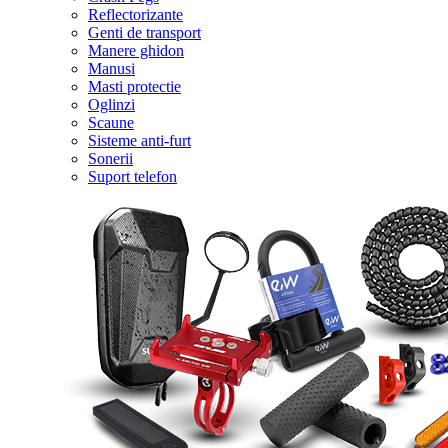
Reflectorizante
Genti de transport
Manere ghidon
Manusi
Masti protectie
Oglinzi
Scaune
Sisteme anti-furt
Sonerii
Suport telefon