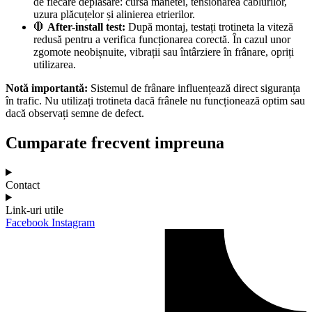
de fiecare deplasare: cursa manetei, tensionarea cablurilor,
uzura plăcuțelor și alinierea etrierilor.
🛑
After-install test:
După montaj, testați trotineta la viteză
redusă pentru a verifica funcționarea corectă. În cazul unor
zgomote neobișnuite, vibrații sau întârziere în frânare, opriți
utilizarea.
Notă importantă:
Sistemul de frânare influențează direct siguranța
în trafic. Nu utilizați trotineta dacă frânele nu funcționează optim sau
dacă observați semne de defect.
Cumparate frecvent impreuna
Contact
Link-uri utile
Facebook
Instagram