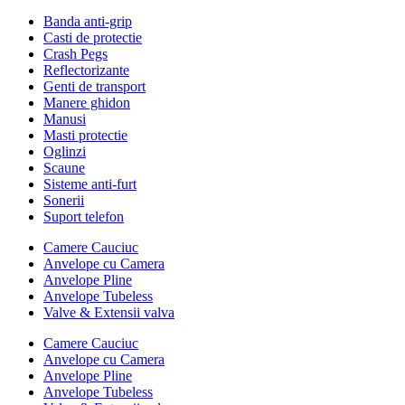
Banda anti-grip
Casti de protectie
Crash Pegs
Reflectorizante
Genti de transport
Manere ghidon
Manusi
Masti protectie
Oglinzi
Scaune
Sisteme anti-furt
Sonerii
Suport telefon
Camere Cauciuc
Anvelope cu Camera
Anvelope Pline
Anvelope Tubeless
Valve & Extensii valva
Camere Cauciuc
Anvelope cu Camera
Anvelope Pline
Anvelope Tubeless