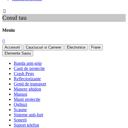
Cosul tau
Meniu
Accesorii
Cauciucuri si Camere
Electronice
Frane
Elemente Sasiu
Banda anti-grip
Casti de protectie
Crash Pegs
Reflectorizante
Genti de transport
Manere ghidon
Manusi
Masti protectie
Oglinzi
Scaune
Sisteme anti-furt
Sonerii
Suport telefon