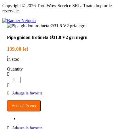
Copyright © 2026 Troti Wow Service SRL. Toate drepturile
rezervate.
Pipa ghidon trotineta Ø31.8 V2 gri-negru
139,00
lei
În stoc
Quantity
Cantitate
Pipa
ghidon
Adauga la favorite
trotineta
Ø31.8
V2
Adaugă în coș
gri-
negru
Adauga la favorite