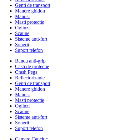
Genti de transport
Manere ghidon
Manusi
Masti protectie
Oglinzi
Scaune
Sisteme anti-furt
Sonerii
Suport telefon
Banda anti-grip
Casti de protectie
Crash Pegs
Reflectorizante
Genti de transport
Manere ghidon
Manusi
Masti protectie
Oglinzi
Scaune
Sisteme anti-furt
Sonerii
Suport telefon
Camere Cauciuc