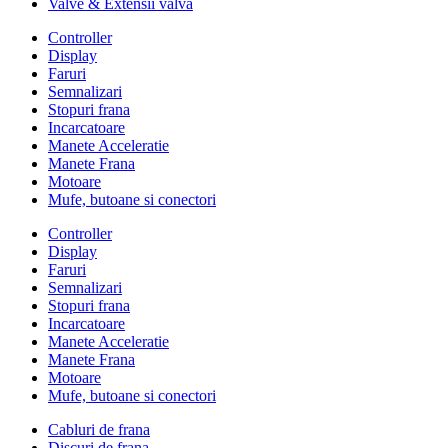
Valve & Extensii valva
Controller
Display
Faruri
Semnalizari
Stopuri frana
Incarcatoare
Manete Acceleratie
Manete Frana
Motoare
Mufe, butoane si conectori
Controller
Display
Faruri
Semnalizari
Stopuri frana
Incarcatoare
Manete Acceleratie
Manete Frana
Motoare
Mufe, butoane si conectori
Cabluri de frana
Discuri de frana