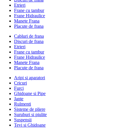
Etrieri
Frane cu tambur
Frane Hidraulice
Manete Frana
Placute de frana
Cabluri de frana
Discuri de frana
Etrieri
Frane cu tambur
Frane Hidraulice
Manete Frana
Placute de frana
Aripi si aparatori
Cricuri
Furci
Ghidoane si Pipe
Jante
Rulmenti
Sisteme de pliere
Suruburi si piulite
Suspensii
Tevi si Ghidoane