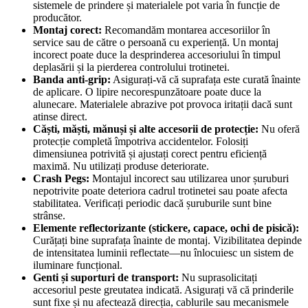
sistemele de prindere și materialele pot varia în funcție de
producător.
Montaj corect:
Recomandăm montarea accesoriilor în
service sau de către o persoană cu experiență. Un montaj
incorect poate duce la desprinderea accesoriului în timpul
deplasării și la pierderea controlului trotinetei.
Banda anti-grip:
Asigurați-vă că suprafața este curată înainte
de aplicare. O lipire necorespunzătoare poate duce la
alunecare. Materialele abrazive pot provoca iritații dacă sunt
atinse direct.
Căști, măști, mănuși și alte accesorii de protecție:
Nu oferă
protecție completă împotriva accidentelor. Folosiți
dimensiunea potrivită și ajustați corect pentru eficiență
maximă. Nu utilizați produse deteriorate.
Crash Pegs:
Montajul incorect sau utilizarea unor șuruburi
nepotrivite poate deteriora cadrul trotinetei sau poate afecta
stabilitatea. Verificați periodic dacă șuruburile sunt bine
strânse.
Elemente reflectorizante (stickere, capace, ochi de pisică):
Curățați bine suprafața înainte de montaj. Vizibilitatea depinde
de intensitatea luminii reflectate—nu înlocuiesc un sistem de
iluminare funcțional.
Genti și suporturi de transport:
Nu suprasolicitați
accesoriul peste greutatea indicată. Asigurați vă că prinderile
sunt fixe și nu afectează direcția, cablurile sau mecanismele