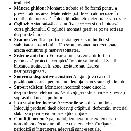
trotinetei.
Mânere ghidon:
Montarea trebuie să fie fermă pentru a
preveni alunecarea. Materialele pot deveni alunecoase în
condiții de umezeală. Înlocuiți mânerele deteriorate sau uzate.
Oglinzi:
Asigurați-vă că sunt fixate corect și nu limitează
cursa ghidonului. O oglindă montată greșit se poate roti sau
desprinde în mers.
Scaune:
Verificați periodic strângerea șuruburilor și
stabilitatea ansamblului. Un scaun montat incorect poate
afecta echilibrul și manevrabilitatea.
Sisteme anti-furt:
Folosirea unui sistem anti-furt nu
garantează protecția completă împotriva furtului. Evitați
blocarea trotinetei în zone nesigure sau lăsarea
nesupravegheată.
Sonerii și dispozitive acustice:
Asigurați-vă că sunt
poziționate corect pentru a nu deranja manevrarea ghidonului.
Suport telefon:
Montarea incorectă poate duce la
desprinderea telefonului. Verificați periodic clemele și evitați
suprasolicitarea suportului.
Uzura și întreținerea:
Accesoriile se pot uza în timp.
Înlocuiți produsul dacă observiți crăpături, deformări, material
slăbit sau pierderea proprietăților inițiale.
Condiții meteo:
Apa, praful, temperaturile extreme sau
noroiul pot afecta durabilitatea materialelor. Curățarea
periodică și întreținerea adecvată sunt esențiale.