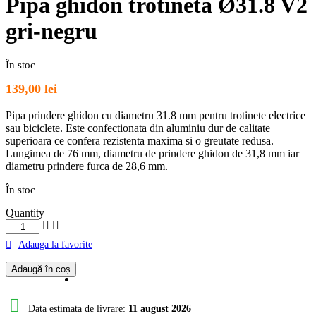
Pipa ghidon trotineta Ø31.8 V2
gri-negru
În stoc
139,00
lei
Pipa prindere ghidon cu diametru 31.8 mm pentru trotinete electrice
sau biciclete. Este confectionata din aluminiu dur de calitate
superioara ce confera rezistenta maxima si o greutate redusa.
Lungimea de 76 mm, diametru de prindere ghidon de 31,8 mm iar
diametru prindere furca de 28,6 mm.
În stoc
Quantity
Cantitate
Pipa
Adauga la favorite
ghidon
trotineta
Adaugă în coș
Ø31.8
V2
gri-
Data estimata de livrare:
11 august 2026
negru