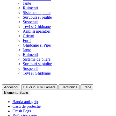
Jante
Rulmenti
Sisteme de pliere
Suruburi si piulite
Suspensii
Tevi si Ghidoane
Aripi si aparatori
Cricuri
Furci
Ghidoane si Pipe
Jante
Rulmenti
Sisteme de pliere
Suruburi si piulite
Suspensii
Tevi si Ghidoane
Accesorii
Cauciucuri si Camere
Electronice
Frane
Elemente Sasiu
Banda anti-grip
Casti de protectie
Crash Pegs
Reflectorizante