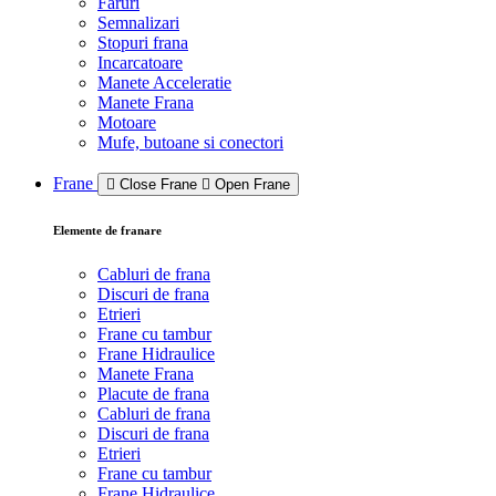
Faruri
Semnalizari
Stopuri frana
Incarcatoare
Manete Acceleratie
Manete Frana
Motoare
Mufe, butoane si conectori
Frane
Close Frane
Open Frane
Elemente de franare
Cabluri de frana
Discuri de frana
Etrieri
Frane cu tambur
Frane Hidraulice
Manete Frana
Placute de frana
Cabluri de frana
Discuri de frana
Etrieri
Frane cu tambur
Frane Hidraulice