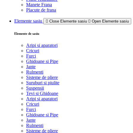
Manete Frana
Placute de frana
Elemente sasiu
Close Elemente sasiu
Open Elemente sasiu
Elemente de sasiu
Aripi si aparatori
Cricuri
Furci
Ghidoane si Pipe
Jante
Rulmenti
Sisteme de pliere
Suruburi si piulite
Suspensii
Tevi si Ghidoane
Aripi si aparatori
Cricuri
Furci
Ghidoane si Pipe
Jante
Rulmenti
Sisteme de pliere