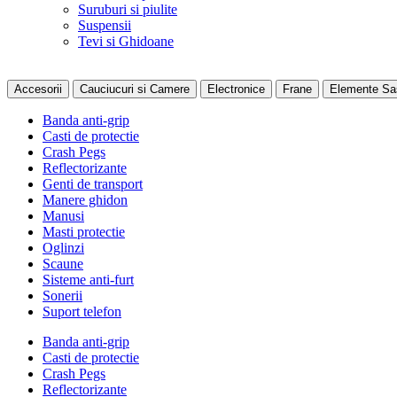
Suruburi si piulite
Suspensii
Tevi si Ghidoane
Accesorii
Cauciucuri si Camere
Electronice
Frane
Elemente Sa
Banda anti-grip
Casti de protectie
Crash Pegs
Reflectorizante
Genti de transport
Manere ghidon
Manusi
Masti protectie
Oglinzi
Scaune
Sisteme anti-furt
Sonerii
Suport telefon
Banda anti-grip
Casti de protectie
Crash Pegs
Reflectorizante