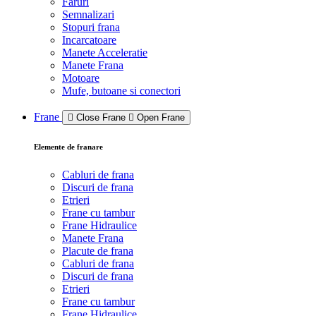
Faruri
Semnalizari
Stopuri frana
Incarcatoare
Manete Acceleratie
Manete Frana
Motoare
Mufe, butoane si conectori
Frane
Close Frane
Open Frane
Elemente de franare
Cabluri de frana
Discuri de frana
Etrieri
Frane cu tambur
Frane Hidraulice
Manete Frana
Placute de frana
Cabluri de frana
Discuri de frana
Etrieri
Frane cu tambur
Frane Hidraulice