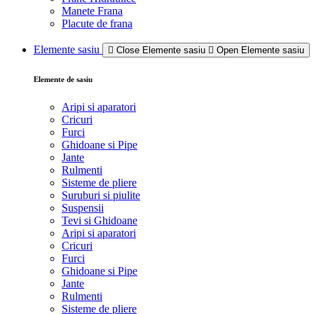
Manete Frana
Placute de frana
Elemente sasiu
Close Elemente sasiu
Open Elemente sasiu
Elemente de sasiu
Aripi si aparatori
Cricuri
Furci
Ghidoane si Pipe
Jante
Rulmenti
Sisteme de pliere
Suruburi si piulite
Suspensii
Tevi si Ghidoane
Aripi si aparatori
Cricuri
Furci
Ghidoane si Pipe
Jante
Rulmenti
Sisteme de pliere