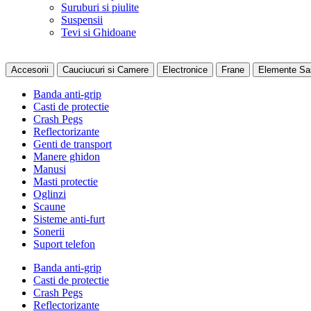
Suruburi si piulite
Suspensii
Tevi si Ghidoane
Accesorii
Cauciucuri si Camere
Electronice
Frane
Elemente Sa
Banda anti-grip
Casti de protectie
Crash Pegs
Reflectorizante
Genti de transport
Manere ghidon
Manusi
Masti protectie
Oglinzi
Scaune
Sisteme anti-furt
Sonerii
Suport telefon
Banda anti-grip
Casti de protectie
Crash Pegs
Reflectorizante