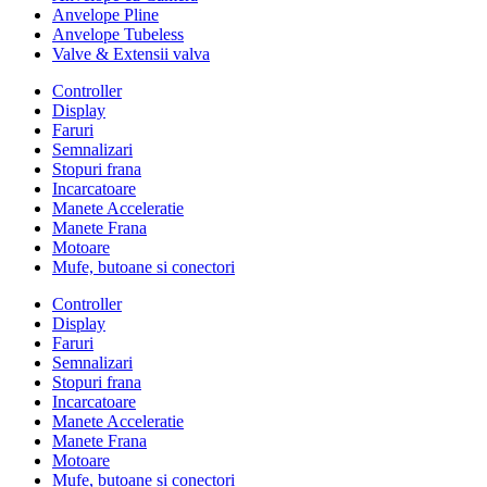
Anvelope Pline
Anvelope Tubeless
Valve & Extensii valva
Controller
Display
Faruri
Semnalizari
Stopuri frana
Incarcatoare
Manete Acceleratie
Manete Frana
Motoare
Mufe, butoane si conectori
Controller
Display
Faruri
Semnalizari
Stopuri frana
Incarcatoare
Manete Acceleratie
Manete Frana
Motoare
Mufe, butoane si conectori