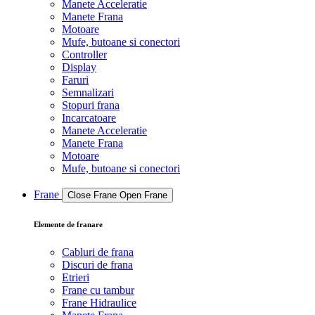
Manete Acceleratie
Manete Frana
Motoare
Mufe, butoane si conectori
Controller
Display
Faruri
Semnalizari
Stopuri frana
Incarcatoare
Manete Acceleratie
Manete Frana
Motoare
Mufe, butoane si conectori
Frane
Close Frane
Open Frane
Elemente de franare
Cabluri de frana
Discuri de frana
Etrieri
Frane cu tambur
Frane Hidraulice