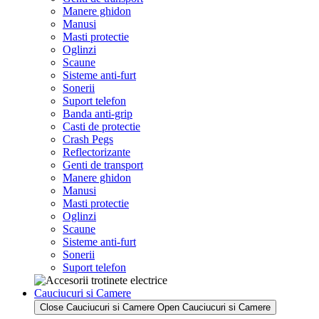
Manere ghidon
Manusi
Masti protectie
Oglinzi
Scaune
Sisteme anti-furt
Sonerii
Suport telefon
Banda anti-grip
Casti de protectie
Crash Pegs
Reflectorizante
Genti de transport
Manere ghidon
Manusi
Masti protectie
Oglinzi
Scaune
Sisteme anti-furt
Sonerii
Suport telefon
Cauciucuri si Camere
Close Cauciucuri si Camere
Open Cauciucuri si Camere