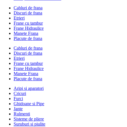
Cabluri de frana
Discuri de frana
Etrieri
Frane cu tambur
Frane Hidraulice
Manete Frana
Placute de frana
Cabluri de frana
Discuri de frana
Etrieri
Frane cu tambur
Frane Hidraulice
Manete Frana
Placute de frana
Aripi si aparatori
Cricuri
Furci
Ghidoane si Pipe
Jante
Rulmenti
Sisteme de pliere
Suruburi si piulite