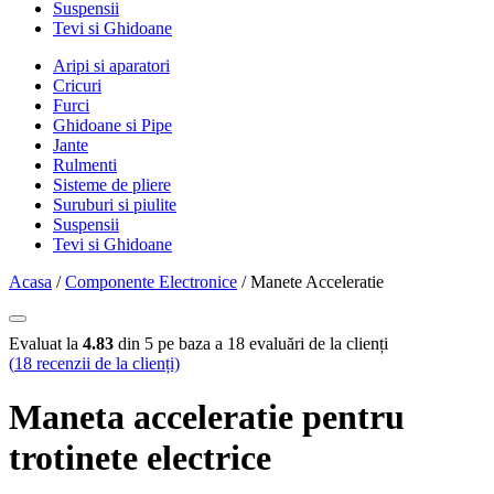
Suspensii
Tevi si Ghidoane
Aripi si aparatori
Cricuri
Furci
Ghidoane si Pipe
Jante
Rulmenti
Sisteme de pliere
Suruburi si piulite
Suspensii
Tevi si Ghidoane
Acasa
/
Componente Electronice
/ Manete Acceleratie
Evaluat la
4.83
din 5 pe baza a
18
evaluări de la clienți
(
18
recenzii de la clienți)
Maneta acceleratie pentru
trotinete electrice