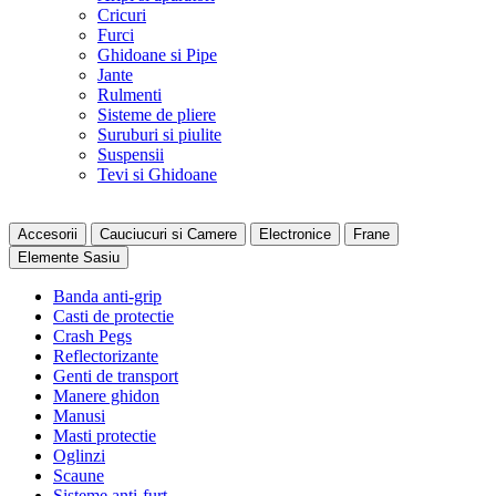
Cricuri
Furci
Ghidoane si Pipe
Jante
Rulmenti
Sisteme de pliere
Suruburi si piulite
Suspensii
Tevi si Ghidoane
Accesorii
Cauciucuri si Camere
Electronice
Frane
Elemente Sasiu
Banda anti-grip
Casti de protectie
Crash Pegs
Reflectorizante
Genti de transport
Manere ghidon
Manusi
Masti protectie
Oglinzi
Scaune
Sisteme anti-furt