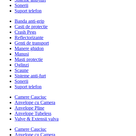
Sonerii
Suport telefon
Banda anti-grip
Casti de protectie
Crash Pegs
Reflectorizante
Genti de transport
Manere ghidon
Manusi
Masti protectie
Oglinzi
Scaune
Sisteme anti-furt
Sonerii
Suport telefon
Camere Cauciuc
Anvelope cu Camera
Anvelope Pline
Anvelope Tubeless
Valve & Extensii valva
Camere Cauciuc
Anvelope cu Camera