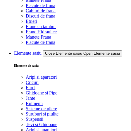
Manete Frana
Placute de frana
Cabluri de frana
Discuri de frana
Etrieri
Frane cu tambur
Frane Hidraulice
Manete Frana
Placute de frana
Elemente sasiu
Close Elemente sasiu
Open Elemente sasiu
Elemente de sasiu
Aripi si aparatori
Cricuri
Furci
Ghidoane si Pipe
Jante
Rulmenti
Sisteme de pliere
Suruburi si piulite
Suspensii
Tevi si Ghidoane
Aripi si aparatori