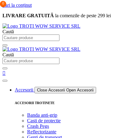
0
0
0
Sari la conținut
LIVRARE GRATUITĂ
la comenzile de peste 299 lei
Caută
Caută
Accesorii
Close Accesorii
Open Accesorii
ACCESORII TROTINETE
Banda anti-grip
Casti de protectie
Crash Pegs
Reflectorizante
Genti de transport