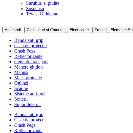
Suruburi si piulite
Suspensii
Tevi si Ghidoane
Accesorii
Cauciucuri si Camere
Electronice
Frane
Elemente Sa
Banda anti-grip
Casti de protectie
Crash Pegs
Reflectorizante
Genti de transport
Manere ghidon
Manusi
Masti protectie
Oglinzi
Scaune
Sisteme anti-furt
Sonerii
Suport telefon
Banda anti-grip
Casti de protectie
Crash Pegs
Reflectorizante