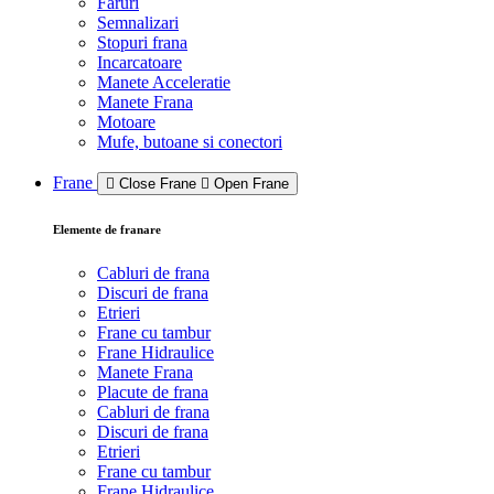
Faruri
Semnalizari
Stopuri frana
Incarcatoare
Manete Acceleratie
Manete Frana
Motoare
Mufe, butoane si conectori
Frane
Close Frane
Open Frane
Elemente de franare
Cabluri de frana
Discuri de frana
Etrieri
Frane cu tambur
Frane Hidraulice
Manete Frana
Placute de frana
Cabluri de frana
Discuri de frana
Etrieri
Frane cu tambur
Frane Hidraulice