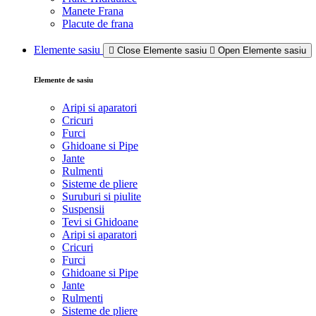
Manete Frana
Placute de frana
Elemente sasiu
Close Elemente sasiu
Open Elemente sasiu
Elemente de sasiu
Aripi si aparatori
Cricuri
Furci
Ghidoane si Pipe
Jante
Rulmenti
Sisteme de pliere
Suruburi si piulite
Suspensii
Tevi si Ghidoane
Aripi si aparatori
Cricuri
Furci
Ghidoane si Pipe
Jante
Rulmenti
Sisteme de pliere