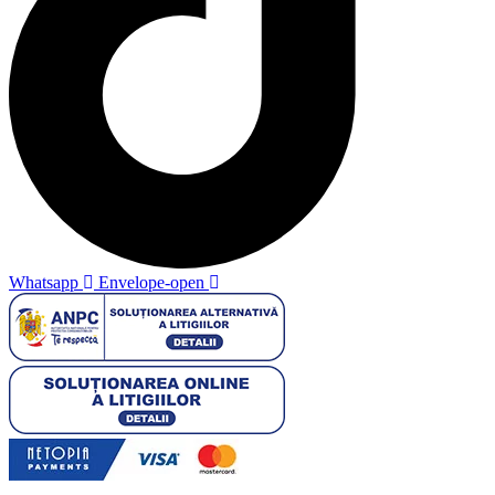
Whatsapp
Envelope-open