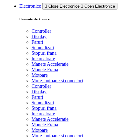
Electronice
Close Electronice
Open Electronice
Elemente electronice
Controller
Display
Faruri
Semnalizari
Stopuri frana
Incarcatoare
Manete Acceleratie
Manete Frana
Motoare
Mufe, butoane si conectori
Controller
Display
Faruri
Semnalizari
Stopuri frana
Incarcatoare
Manete Acceleratie
Manete Frana
Motoare
Mufe, butoane si conectori