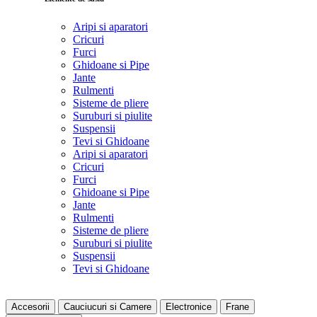
Aripi si aparatori
Cricuri
Furci
Ghidoane si Pipe
Jante
Rulmenti
Sisteme de pliere
Suruburi si piulite
Suspensii
Tevi si Ghidoane
Aripi si aparatori
Cricuri
Furci
Ghidoane si Pipe
Jante
Rulmenti
Sisteme de pliere
Suruburi si piulite
Suspensii
Tevi si Ghidoane
Accesorii
Cauciucuri si Camere
Electronice
Frane