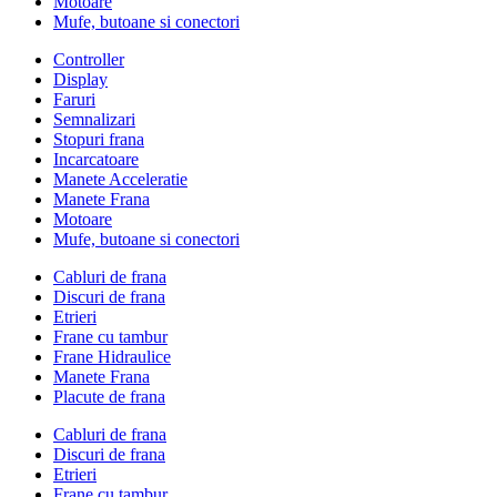
Motoare
Mufe, butoane si conectori
Controller
Display
Faruri
Semnalizari
Stopuri frana
Incarcatoare
Manete Acceleratie
Manete Frana
Motoare
Mufe, butoane si conectori
Cabluri de frana
Discuri de frana
Etrieri
Frane cu tambur
Frane Hidraulice
Manete Frana
Placute de frana
Cabluri de frana
Discuri de frana
Etrieri
Frane cu tambur