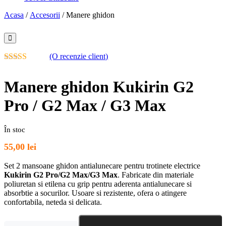
Acasa
/
Accesorii
/ Manere ghidon
(O recenzie client)
Evaluat la
5.00
din 5 pe
Manere ghidon Kukirin G2
baza unei
singure
Pro / G2 Max / G3 Max
evaluări
În stoc
55,00
lei
Set 2 mansoane ghidon antialunecare pentru trotinete electrice
Kukirin G2 Pro/G2 Max/G3 Max
. Fabricate din materiale
poliuretan si etilena cu grip pentru aderenta antialunecare si
absorbtie a socurilor. Usoare si rezistente, ofera o atingere
confortabila, neteda si delicata.