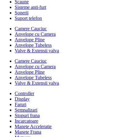
Scaune
Sisteme anti-furt
Sonerii
Suport telefon
Camere Cauciuc
Anvelope cu Camera
Anvelope Pline
Anvelope Tubeless
Valve & Extensii valva
Camere Cauciuc
Anvelope cu Camera
Anvelope Pline
Anvelope Tubeless
Valve & Extensii valva
Controller
Display
Faruri
Semnalizari
Stopuri frana
Incarcatoare
Manete Acceleratie
Manete Frana