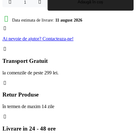
Cantitate
Adaugă în coș
Manere
ghidon
Kukirin
Data estimata de livrare:
11 august 2026
G2
Pro
/
Ai nevoie de ajutor? Contacteaza-ne!
G2
Max
/
G3
Transport Gratuit
Max
la comenzile de peste 299 lei.
Retur Produse
în termen de maxim 14 zile
Livrare in 24 - 48 ore