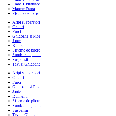
Frane Hidraulice
Manete Frana
Placute de frana
Aripi si aparatori
Cricuri
Furci
Ghidoane si Pipe
Jante
Rulmenti
Sisteme de pliere
Suruburi si piulite
Suspensii
Tevi si Ghidoane
Aripi si aparatori
Cricuri
Furci
Ghidoane si Pipe
Jante
Rulmenti
Sisteme de pliere
Suruburi si piulite
Suspensii
Tevi si Ghidoane