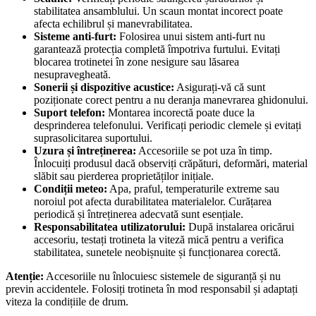
stabilitatea ansamblului. Un scaun montat incorect poate
afecta echilibrul și manevrabilitatea.
Sisteme anti-furt:
Folosirea unui sistem anti-furt nu
garantează protecția completă împotriva furtului. Evitați
blocarea trotinetei în zone nesigure sau lăsarea
nesupravegheată.
Sonerii și dispozitive acustice:
Asigurați-vă că sunt
poziționate corect pentru a nu deranja manevrarea ghidonului.
Suport telefon:
Montarea incorectă poate duce la
desprinderea telefonului. Verificați periodic clemele și evitați
suprasolicitarea suportului.
Uzura și întreținerea:
Accesoriile se pot uza în timp.
Înlocuiți produsul dacă observiți crăpături, deformări, material
slăbit sau pierderea proprietăților inițiale.
Condiții meteo:
Apa, praful, temperaturile extreme sau
noroiul pot afecta durabilitatea materialelor. Curățarea
periodică și întreținerea adecvată sunt esențiale.
Responsabilitatea utilizatorului:
După instalarea oricărui
accesoriu, testați trotineta la viteză mică pentru a verifica
stabilitatea, sunetele neobișnuite și funcționarea corectă.
Atenție:
Accesoriile nu înlocuiesc sistemele de siguranță și nu
previn accidentele. Folosiți trotineta în mod responsabil și adaptați
viteza la condițiile de drum.