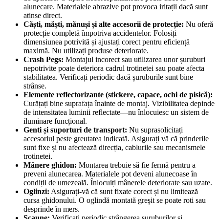
alunecare. Materialele abrazive pot provoca iritații dacă sunt
atinse direct.
Căști, măști, mănuși și alte accesorii de protecție:
Nu oferă
protecție completă împotriva accidentelor. Folosiți
dimensiunea potrivită și ajustați corect pentru eficiență
maximă. Nu utilizați produse deteriorate.
Crash Pegs:
Montajul incorect sau utilizarea unor șuruburi
nepotrivite poate deteriora cadrul trotinetei sau poate afecta
stabilitatea. Verificați periodic dacă șuruburile sunt bine
strânse.
Elemente reflectorizante (stickere, capace, ochi de pisică):
Curățați bine suprafața înainte de montaj. Vizibilitatea depinde
de intensitatea luminii reflectate—nu înlocuiesc un sistem de
iluminare funcțional.
Genti și suporturi de transport:
Nu suprasolicitați
accesoriul peste greutatea indicată. Asigurați vă că prinderile
sunt fixe și nu afectează direcția, cablurile sau mecanismele
trotinetei.
Mânere ghidon:
Montarea trebuie să fie fermă pentru a
preveni alunecarea. Materialele pot deveni alunecoase în
condiții de umezeală. Înlocuiți mânerele deteriorate sau uzate.
Oglinzi:
Asigurați-vă că sunt fixate corect și nu limitează
cursa ghidonului. O oglindă montată greșit se poate roti sau
desprinde în mers.
Scaune:
Verificați periodic strângerea șuruburilor și