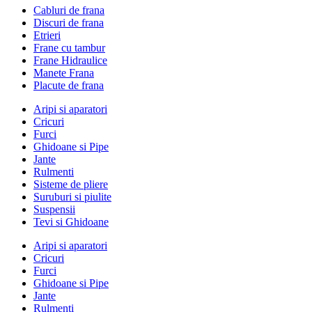
Cabluri de frana
Discuri de frana
Etrieri
Frane cu tambur
Frane Hidraulice
Manete Frana
Placute de frana
Aripi si aparatori
Cricuri
Furci
Ghidoane si Pipe
Jante
Rulmenti
Sisteme de pliere
Suruburi si piulite
Suspensii
Tevi si Ghidoane
Aripi si aparatori
Cricuri
Furci
Ghidoane si Pipe
Jante
Rulmenti