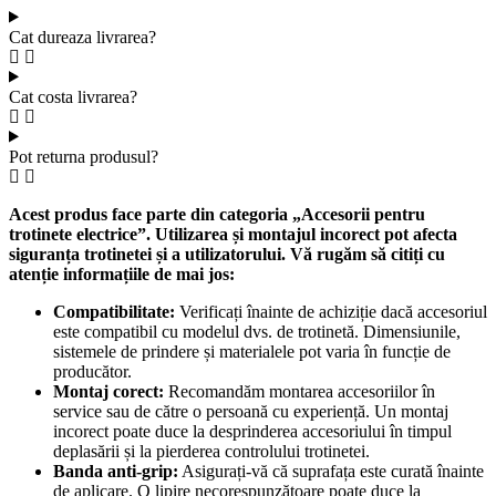
Cat dureaza livrarea?
Cat costa livrarea?
Pot returna produsul?
Acest produs face parte din categoria „Accesorii pentru
trotinete electrice”. Utilizarea și montajul incorect pot afecta
siguranța trotinetei și a utilizatorului. Vă rugăm să citiți cu
atenție informațiile de mai jos:
Compatibilitate:
Verificați înainte de achiziție dacă accesoriul
este compatibil cu modelul dvs. de trotinetă. Dimensiunile,
sistemele de prindere și materialele pot varia în funcție de
producător.
Montaj corect:
Recomandăm montarea accesoriilor în
service sau de către o persoană cu experiență. Un montaj
incorect poate duce la desprinderea accesoriului în timpul
deplasării și la pierderea controlului trotinetei.
Banda anti-grip:
Asigurați-vă că suprafața este curată înainte
de aplicare. O lipire necorespunzătoare poate duce la