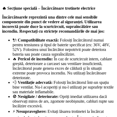
🔥 Secțiune specială – Încărcătoare trotinete electrice
Încărcătoarele reprezintă una dintre cele mai sensibile
componente din punct de vedere al siguranței. Utilizarea
incorectă poate duce la scurtcircuit, supraîncălzire sau
incendiu. Respectați cu strictețe recomandările de mai jos:
🔌
Compatibilitate exactă:
Folosiți încărcătorul numai
pentru tensiunea și tipul de baterie specificat (ex: 36V, 48V,
52V). Folosirea unui încărcător nepotrivit poate deteriora
bateria sau poate cauza supraîncălzire.
🔥
Pericol de incendiu:
În caz de scurtcircuit intern, cablare
greșită, deteriorare a carcasei sau ventilare insuficientă,
încărcătorul poate genera exces de căldură și în situații
extreme poate provoca incendiu. Nu utilizați încărcătoare
deteriorate.
💨
Ventilație adecvată:
Folosiți încărcătorul într-un spațiu
bine ventilat. Nu-l acoperiți și nu-l utilizați pe suprafețe textile
sau materiale inflamabile.
🚫
Nesigilate / deteriorate:
Opriți imediat utilizarea dacă
observați miros de ars, zgomote neobișnuite, cabluri rupte sau
încălzire excesivă.
⚡
Nesupraveghere:
Evitați lăsarea trotinetei la încărcat