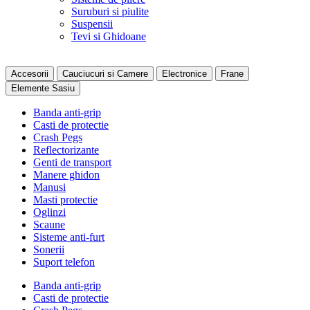
Suruburi si piulite
Suspensii
Tevi si Ghidoane
Accesorii
Cauciucuri si Camere
Electronice
Frane
Elemente Sasiu
Banda anti-grip
Casti de protectie
Crash Pegs
Reflectorizante
Genti de transport
Manere ghidon
Manusi
Masti protectie
Oglinzi
Scaune
Sisteme anti-furt
Sonerii
Suport telefon
Banda anti-grip
Casti de protectie