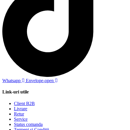
Whatsapp
Envelope-open
Link-uri utile
Client B2B
Livrare
Retur
Service
Status comanda
Termeni si Conditii