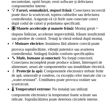
necontrolate, opriri bruște, erori software și defectarea
componentelor interne.
💡
Faruri, semnalizări, stopuri frână:
Conectarea incorectă
poate duce la scurtcircuit, topirea cablurilor sau defectarea
controllerului. Asigurați-vă că firele sunt conectate corect
după codul de culori și polaritatea specificată.
🎛️
Manete accelerație și manete frână:
Montaj greșit =
răspuns întârziat, accelerare imprevizibilă, frânare insuficientă
sau pierdere de control. Testați la viteză redusă după montaj.
⚡
Motoare electrice:
Instalarea fără aliniere corectă poate
provoca supraîncălzire, vibrații puternice sau avarierea
controllerului. Strângeți fixările conform specificațiilor.
🔧
Mufe, butoane și conectori:
Nu forțați conectorii.
Conectarea incompletă poate produce scântei, întreruperi de
alimentare, arsuri ale componentelor sau instabilitate electrică.
💧
Protecție la apă:
Componentele electronice trebuie ferite
de apă, umezeală și condens, cu excepția celor marcate clar ca
„water-resistant”. Umiditatea poate provoca oxidare sau
scurtcircuit.
🌡️
Temperaturi extreme:
Nu instalați sau utilizați
componente electronice la temperaturi foarte scăzute sau
ridicate. Supraîncălzirea poate deteriora circuitele interne.