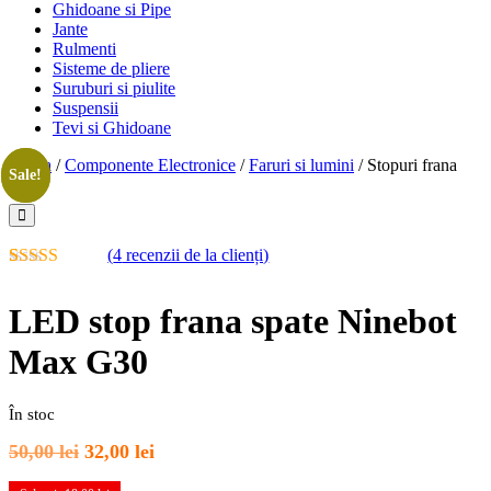
Ghidoane si Pipe
Jante
Rulmenti
Sisteme de pliere
Suruburi si piulite
Suspensii
Tevi si Ghidoane
Acasa
/
Componente Electronice
/
Faruri si lumini
/ Stopuri frana
Sale!
Sale!
(
4
recenzii de la clienți)
Evaluat la
4
4.75
din 5
LED stop frana spate Ninebot
pe baza a
evaluări de
Max G30
la clienți
În stoc
Prețul
Prețul
50,00
lei
32,00
lei
inițial
curent