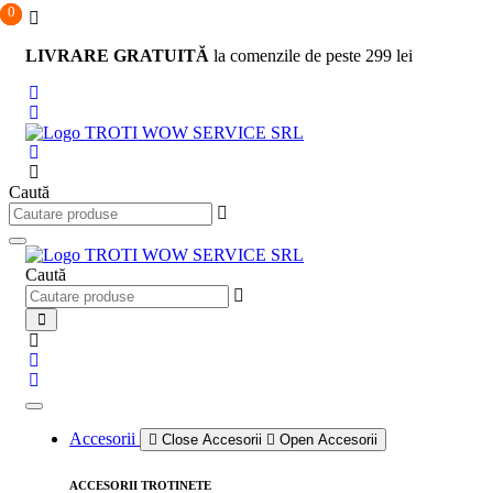
0
0
0
Sari
la
LIVRARE GRATUITĂ
la comenzile de peste 299 lei
conținut
Caută
Caută
Accesorii
Close Accesorii
Open Accesorii
ACCESORII TROTINETE