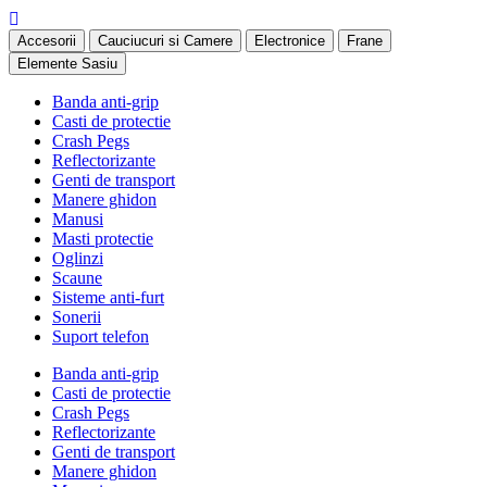
Accesorii
Cauciucuri si Camere
Electronice
Frane
Elemente Sasiu
Banda anti-grip
Casti de protectie
Crash Pegs
Reflectorizante
Genti de transport
Manere ghidon
Manusi
Masti protectie
Oglinzi
Scaune
Sisteme anti-furt
Sonerii
Suport telefon
Banda anti-grip
Casti de protectie
Crash Pegs
Reflectorizante
Genti de transport
Manere ghidon