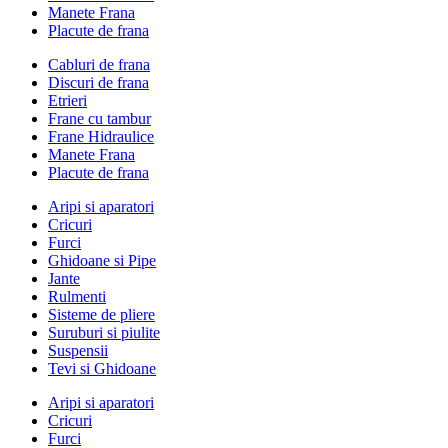
Manete Frana
Placute de frana
Cabluri de frana
Discuri de frana
Etrieri
Frane cu tambur
Frane Hidraulice
Manete Frana
Placute de frana
Aripi si aparatori
Cricuri
Furci
Ghidoane si Pipe
Jante
Rulmenti
Sisteme de pliere
Suruburi si piulite
Suspensii
Tevi si Ghidoane
Aripi si aparatori
Cricuri
Furci