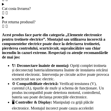
Cat costa livrarea?
Pot returna produsul?
Acest produs face parte din categoria „Elemente electronice
pentru trotinete electrice”. Montajul sau utilizarea incorectă a
componentelor electrice poate duce la defectarea trotinetei,
pierderea controlului, scurtcircuit, supraîncălzire sau chiar
incendiu în cazuri extreme. Respectați cu atenție recomandările
de mai jos:
🔌
Deconectare înainte de montaj:
Opriți complet trotineta
și deconectați bateria/alimentarea înainte de instalarea oricărui
element electronic. Intervenția pe circuite active poate provoca
scurtcircuit sau șoc electric.
⚙️
Compatibilitate electrică:
Verificați tensiunea (V),
curentul (A), tipurile de mufe și schema de funcționare. Un
produs incompatibil poate deteriora motorul, controllerul,
bateria sau poate declanșa protecțiile electronice.
🖥️
Controller & Display:
Manipulați cu grijă plăcile
electronice. Montajul incorect poate cauza accelerări