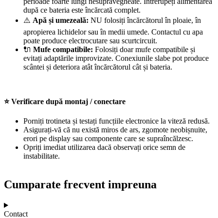
perioade foarte lungi nesupravegheate. Întrerupeți alimentarea
după ce bateria este încărcată complet.
⚠️
Apă și umezeală:
NU folosiți încărcătorul în ploaie, în
apropierea lichidelor sau în medii umede. Contactul cu apa
poate produce electrocutare sau scurtcircuit.
🔌
Mufe compatibile:
Folosiți doar mufe compatibile și
evitați adaptările improvizate. Conexiunile slabe pot produce
scântei și deteriora atât încărcătorul cât și bateria.
⭐ Verificare după montaj / conectare
Porniți trotineta și testați funcțiile electronice la viteză redusă.
Asigurați-vă că nu există miros de ars, zgomote neobișnuite,
erori pe display sau componente care se supraîncălzesc.
Opriți imediat utilizarea dacă observați orice semn de
instabilitate.
Cumparate frecvent impreuna
Contact