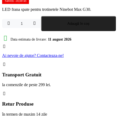
a
este:
Salvezi -
18,00
lei
fost:
32,00 lei.
LED frana spate pentru trotinetele Ninebot Max G30.
50,00 lei.
Cantitate
Adaugă în coș
LED
stop
frana
Data estimata de livrare:
11 august 2026
spate
Ninebot
Max
Ai nevoie de ajutor? Contacteaza-ne!
G30
Transport Gratuit
la comenzile de peste 299 lei.
Retur Produse
în termen de maxim 14 zile