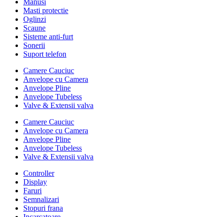
Manusi
Masti protectie
Oglinzi
Scaune
Sisteme anti-furt
Sonerii
Suport telefon
Camere Cauciuc
Anvelope cu Camera
Anvelope Pline
Anvelope Tubeless
Valve & Extensii valva
Camere Cauciuc
Anvelope cu Camera
Anvelope Pline
Anvelope Tubeless
Valve & Extensii valva
Controller
Display
Faruri
Semnalizari
Stopuri frana
Incarcatoare