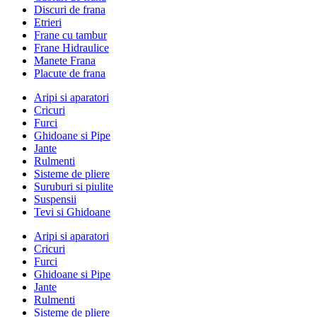
Discuri de frana
Etrieri
Frane cu tambur
Frane Hidraulice
Manete Frana
Placute de frana
Aripi si aparatori
Cricuri
Furci
Ghidoane si Pipe
Jante
Rulmenti
Sisteme de pliere
Suruburi si piulite
Suspensii
Tevi si Ghidoane
Aripi si aparatori
Cricuri
Furci
Ghidoane si Pipe
Jante
Rulmenti
Sisteme de pliere