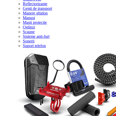
Reflectorizante
Genti de transport
Manere ghidon
Manusi
Masti protectie
Oglinzi
Scaune
Sisteme anti-furt
Sonerii
Suport telefon