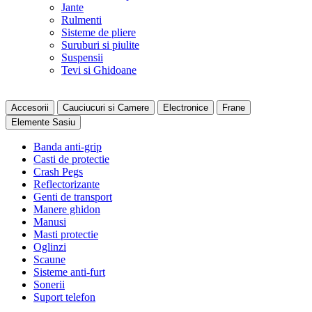
Jante
Rulmenti
Sisteme de pliere
Suruburi si piulite
Suspensii
Tevi si Ghidoane
Accesorii
Cauciucuri si Camere
Electronice
Frane
Elemente Sasiu
Banda anti-grip
Casti de protectie
Crash Pegs
Reflectorizante
Genti de transport
Manere ghidon
Manusi
Masti protectie
Oglinzi
Scaune
Sisteme anti-furt
Sonerii
Suport telefon