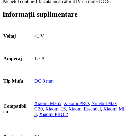
Pachetul contine 1 bucata incarcator 41V cu mufa DC 8.
Informații suplimentare
Voltaj
41 V
Amperaj
1.7 A
Tip Mufa
DC 8 mm
Xiaomi M365
,
Xiaomi PRO
,
Ninebot Max
Compatibil
G30
,
Xiaomi 1S
,
Xiaomi Essential
,
Xiaomi Mi
cu
3
,
Xiaomi PRO 2