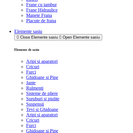
Frane cu tambur
Frane Hidraulice
Manete Frana
Placute de frana
Elemente sasiu
Close Elemente sasiu
Open Elemente sasiu
Elemente de sasiu
Aripi si aparatori
Cricuri
Furci
Ghidoane si Pipe
Jante
Rulmenti
Sisteme de pliere
Suruburi si piulite
Suspensii
Tevi si Ghidoane
Aripi si aparatori
Cricuri
Furci
Ghidoane si Pipe