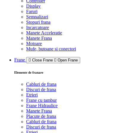
Controller
Display
Faruri
Semnalizari
Stopuri frana
Incarcatoare
Manete Acceleratie
Manete Frana
Motoare
Mufe, butoane si conectori
Frane
Close Frane
Open Frane
Elemente de franare
Cabluri de frana
Discuri de frana
Etrieri
Frane cu tambur
Frane Hidraulice
Manete Frana
Placute de frana
Cabluri de frana
Discuri de frana
Etrieri