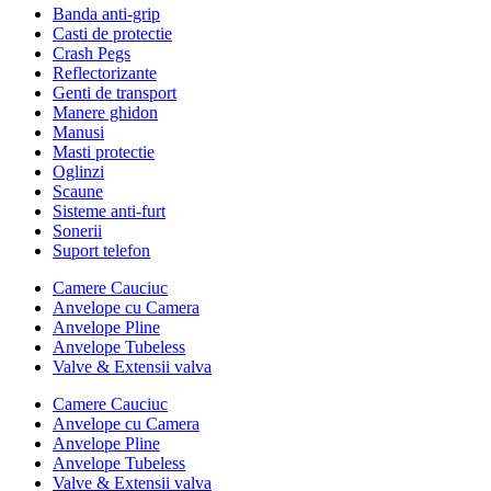
Banda anti-grip
Casti de protectie
Crash Pegs
Reflectorizante
Genti de transport
Manere ghidon
Manusi
Masti protectie
Oglinzi
Scaune
Sisteme anti-furt
Sonerii
Suport telefon
Camere Cauciuc
Anvelope cu Camera
Anvelope Pline
Anvelope Tubeless
Valve & Extensii valva
Camere Cauciuc
Anvelope cu Camera
Anvelope Pline
Anvelope Tubeless
Valve & Extensii valva