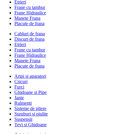
Etrieri
Frane cu tambur
Frane Hidraulice
Manete Frana
Placute de frana
Cabluri de frana
Discuri de frana
Etrieri
Frane cu tambur
Frane Hidraulice
Manete Frana
Placute de frana
Aripi si aparatori
Cricuri
Furci
Ghidoane si Pipe
Jante
Rulmenti
Sisteme de pliere
Suruburi si piulite
Suspensii
Tevi si Ghidoane