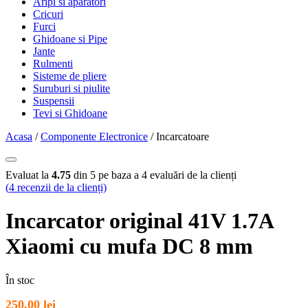
Aripi si aparatori
Cricuri
Furci
Ghidoane si Pipe
Jante
Rulmenti
Sisteme de pliere
Suruburi si piulite
Suspensii
Tevi si Ghidoane
Acasa
/
Componente Electronice
/ Incarcatoare
Evaluat la
4.75
din 5 pe baza a
4
evaluări de la clienți
(
4
recenzii de la clienți)
Incarcator original 41V 1.7A
Xiaomi cu mufa DC 8 mm
În stoc
250,00
lei