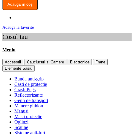
Adaugă în coș
Adauga la favorite
Cosul tau
Meniu
Accesorii
Cauciucuri si Camere
Electronice
Frane
Elemente Sasiu
Banda anti-grip
Casti de protectie
Crash Pegs
Reflectorizante
Genti de transport
Manere ghidon
Manusi
Masti protectie
Oglinzi
Scaune
Sisteme anti-furt