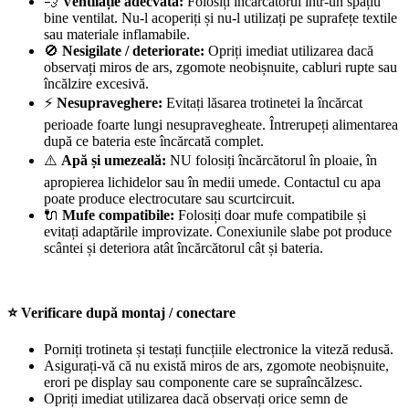
💨
Ventilație adecvată:
Folosiți încărcătorul într-un spațiu
bine ventilat. Nu-l acoperiți și nu-l utilizați pe suprafețe textile
sau materiale inflamabile.
🚫
Nesigilate / deteriorate:
Opriți imediat utilizarea dacă
observați miros de ars, zgomote neobișnuite, cabluri rupte sau
încălzire excesivă.
⚡
Nesupraveghere:
Evitați lăsarea trotinetei la încărcat
perioade foarte lungi nesupravegheate. Întrerupeți alimentarea
după ce bateria este încărcată complet.
⚠️
Apă și umezeală:
NU folosiți încărcătorul în ploaie, în
apropierea lichidelor sau în medii umede. Contactul cu apa
poate produce electrocutare sau scurtcircuit.
🔌
Mufe compatibile:
Folosiți doar mufe compatibile și
evitați adaptările improvizate. Conexiunile slabe pot produce
scântei și deteriora atât încărcătorul cât și bateria.
⭐ Verificare după montaj / conectare
Porniți trotineta și testați funcțiile electronice la viteză redusă.
Asigurați-vă că nu există miros de ars, zgomote neobișnuite,
erori pe display sau componente care se supraîncălzesc.
Opriți imediat utilizarea dacă observați orice semn de