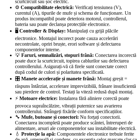
scurtcircuit sau șoc electric.
⚙️
Compatibilitate electrică:
Verificați tensiunea (V),
curentul (A), tipurile de mufe și schema de funcționare. Un
produs incompatibil poate deteriora motorul, controllerul,
bateria sau poate declanșa protecțiile electronice.
🖥️
Controller & Display:
Manipulați cu grijă plăcile
electronice. Montajul incorect poate cauza accelerări
necontrolate, opriri bruște, erori software și defectarea
componentelor interne.
💡
Faruri, semnalizări, stopuri frână:
Conectarea incorectă
poate duce la scurtcircuit, topirea cablurilor sau defectarea
controllerului. Asigurați-vă că firele sunt conectate corect
după codul de culori și polaritatea specificată.
🎛️
Manete accelerație și manete frână:
Montaj greșit =
răspuns întârziat, accelerare imprevizibilă, frânare insuficientă
sau pierdere de control. Testați la viteză redusă după montaj.
⚡
Motoare electrice:
Instalarea fără aliniere corectă poate
provoca supraîncălzire, vibrații puternice sau avarierea
controllerului. Strângeți fixările conform specificațiilor.
🔧
Mufe, butoane și conectori:
Nu forțați conectorii.
Conectarea incompletă poate produce scântei, întreruperi de
alimentare, arsuri ale componentelor sau instabilitate electrică.
💧
Protecție la apă:
Componentele electronice trebuie ferite
de apă, umezeală și condens, cu excepția celor marcate clar ca