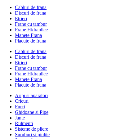
Cabluri de frana
Discuri de frana
Etrieri
Frane cu tambur
Frane Hidraulice
Manete Frana
Placute de frana
Cabluri de frana
Discuri de frana
Etrieri
Frane cu tambur
Frane Hidraulice
Manete Frana
Placute de frana
Aripi si aparatori
Cricuri
Furci
Ghidoane si Pipe
Jante
Rulmenti
Sisteme de pliere
Suruburi si piulite