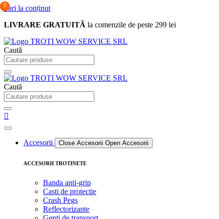
0
0
0
Sari la conținut
LIVRARE GRATUITĂ
la comenzile de peste 299 lei
Caută
Caută
Accesorii
Close Accesorii
Open Accesorii
ACCESORII TROTINETE
Banda anti-grip
Casti de protectie
Crash Pegs
Reflectorizante
Genti de transport