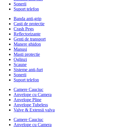
Sonerii
Suport telefon
Banda anti-grip
Casti de protectie
Crash Pegs
Reflectorizante
Genti de transport
Manere ghidon
Manusi
Masti protectie
Oglinzi
Scaune
Sisteme anti-furt
Sonerii
Suport telefon
Camere Cauciuc
Anvelope cu Camera
Anvelope Pline
Anvelope Tubeless
Valve & Extensii valva
Camere Cauciuc
Anvelope cu Camera