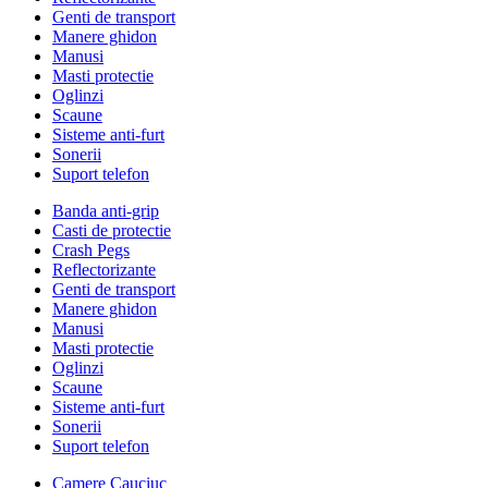
Genti de transport
Manere ghidon
Manusi
Masti protectie
Oglinzi
Scaune
Sisteme anti-furt
Sonerii
Suport telefon
Banda anti-grip
Casti de protectie
Crash Pegs
Reflectorizante
Genti de transport
Manere ghidon
Manusi
Masti protectie
Oglinzi
Scaune
Sisteme anti-furt
Sonerii
Suport telefon
Camere Cauciuc