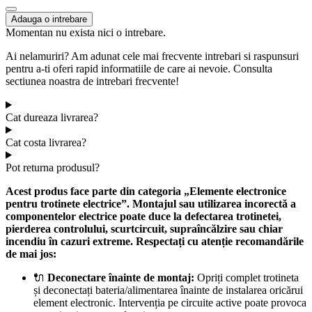
Adauga o intrebare
Momentan nu exista nici o intrebare.
Ai nelamuriri? Am adunat cele mai frecvente intrebari si raspunsuri
pentru a-ti oferi rapid informatiile de care ai nevoie. Consulta
sectiunea noastra de intrebari frecvente!
Cat dureaza livrarea?
Cat costa livrarea?
Pot returna produsul?
Acest produs face parte din categoria „Elemente electronice
pentru trotinete electrice”. Montajul sau utilizarea incorectă a
componentelor electrice poate duce la defectarea trotinetei,
pierderea controlului, scurtcircuit, supraîncălzire sau chiar
incendiu în cazuri extreme. Respectați cu atenție recomandările
de mai jos:
🔌
Deconectare înainte de montaj:
Opriți complet trotineta
și deconectați bateria/alimentarea înainte de instalarea oricărui
element electronic. Intervenția pe circuite active poate provoca