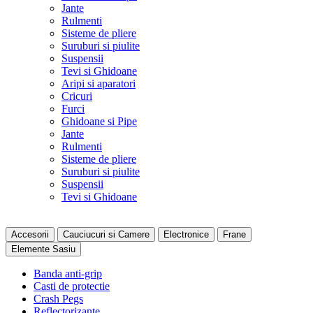
Jante
Rulmenti
Sisteme de pliere
Suruburi si piulite
Suspensii
Tevi si Ghidoane
Aripi si aparatori
Cricuri
Furci
Ghidoane si Pipe
Jante
Rulmenti
Sisteme de pliere
Suruburi si piulite
Suspensii
Tevi si Ghidoane
Accesorii
Cauciucuri si Camere
Electronice
Frane
Elemente Sasiu
Banda anti-grip
Casti de protectie
Crash Pegs
Reflectorizante