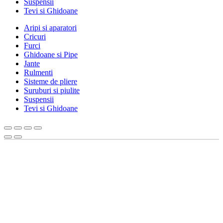
Suspensii
Tevi si Ghidoane
Aripi si aparatori
Cricuri
Furci
Ghidoane si Pipe
Jante
Rulmenti
Sisteme de pliere
Suruburi si piulite
Suspensii
Tevi si Ghidoane