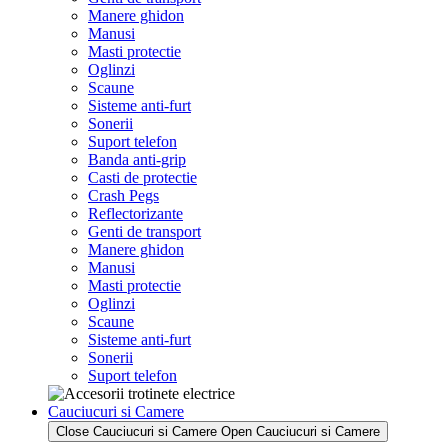
Manere ghidon
Manusi
Masti protectie
Oglinzi
Scaune
Sisteme anti-furt
Sonerii
Suport telefon
Banda anti-grip
Casti de protectie
Crash Pegs
Reflectorizante
Genti de transport
Manere ghidon
Manusi
Masti protectie
Oglinzi
Scaune
Sisteme anti-furt
Sonerii
Suport telefon
Cauciucuri si Camere
Close Cauciucuri si Camere
Open Cauciucuri si Camere