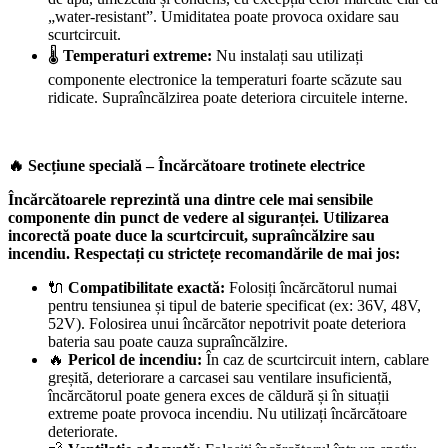
„water-resistant”. Umiditatea poate provoca oxidare sau
scurtcircuit.
🌡️
Temperaturi extreme:
Nu instalați sau utilizați
componente electronice la temperaturi foarte scăzute sau
ridicate. Supraîncălzirea poate deteriora circuitele interne.
🔥 Secțiune specială – Încărcătoare trotinete electrice
Încărcătoarele reprezintă una dintre cele mai sensibile
componente din punct de vedere al siguranței. Utilizarea
incorectă poate duce la scurtcircuit, supraîncălzire sau
incendiu. Respectați cu strictețe recomandările de mai jos:
🔌
Compatibilitate exactă:
Folosiți încărcătorul numai
pentru tensiunea și tipul de baterie specificat (ex: 36V, 48V,
52V). Folosirea unui încărcător nepotrivit poate deteriora
bateria sau poate cauza supraîncălzire.
🔥
Pericol de incendiu:
În caz de scurtcircuit intern, cablare
greșită, deteriorare a carcasei sau ventilare insuficientă,
încărcătorul poate genera exces de căldură și în situații
extreme poate provoca incendiu. Nu utilizați încărcătoare
deteriorate.