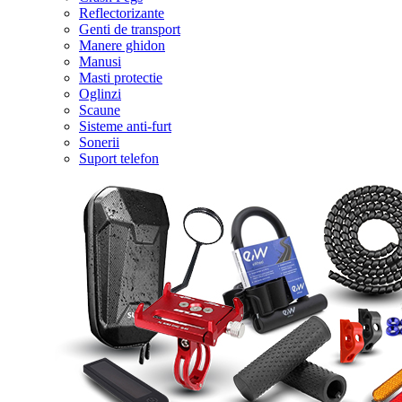
Reflectorizante
Genti de transport
Manere ghidon
Manusi
Masti protectie
Oglinzi
Scaune
Sisteme anti-furt
Sonerii
Suport telefon