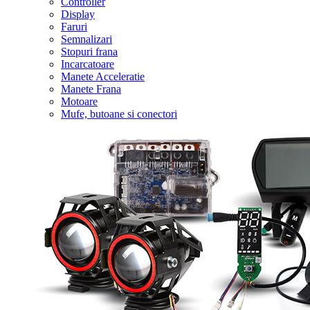
Controller
Display
Faruri
Semnalizari
Stopuri frana
Incarcatoare
Manete Acceleratie
Manete Frana
Motoare
Mufe, butoane si conectori