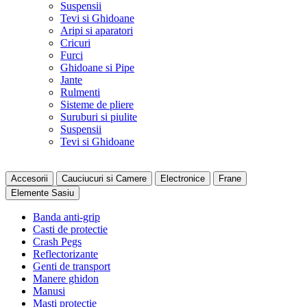
Suspensii
Tevi si Ghidoane
Aripi si aparatori
Cricuri
Furci
Ghidoane si Pipe
Jante
Rulmenti
Sisteme de pliere
Suruburi si piulite
Suspensii
Tevi si Ghidoane
Accesorii
Cauciucuri si Camere
Electronice
Frane
Elemente Sasiu
Banda anti-grip
Casti de protectie
Crash Pegs
Reflectorizante
Genti de transport
Manere ghidon
Manusi
Masti protectie