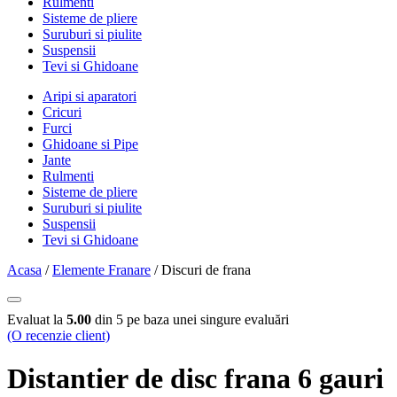
Rulmenti
Sisteme de pliere
Suruburi si piulite
Suspensii
Tevi si Ghidoane
Aripi si aparatori
Cricuri
Furci
Ghidoane si Pipe
Jante
Rulmenti
Sisteme de pliere
Suruburi si piulite
Suspensii
Tevi si Ghidoane
Acasa
/
Elemente Franare
/ Discuri de frana
Evaluat la
5.00
din 5 pe baza unei singure evaluări
(O recenzie client)
Distantier de disc frana 6 gauri