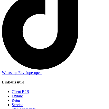
Whatsapp
Envelope-open
Link-uri utile
Client B2B
Livrare
Retur
Service