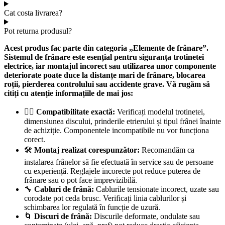
Cat costa livrarea?
Pot returna produsul?
Acest produs fac parte din categoria „Elemente de frânare”.
Sistemul de frânare este esențial pentru siguranța trotinetei
electrice, iar montajul incorect sau utilizarea unor componente
deteriorate poate duce la distanțe mari de frânare, blocarea
roții, pierderea controlului sau accidente grave. Vă rugăm să
citiți cu atenție informațiile de mai jos:
🚴‍♂️
Compatibilitate exactă:
Verificați modelul trotinetei,
dimensiunea discului, prinderile etrierului și tipul frânei înainte
de achiziție. Componentele incompatibile nu vor funcționa
corect.
🛠️
Montaj realizat corespunzător:
Recomandăm ca
instalarea frânelor să fie efectuată în service sau de persoane
cu experiență. Reglajele incorecte pot reduce puterea de
frânare sau o pot face imprevizibilă.
🔧
Cabluri de frână:
Cablurile tensionate incorect, uzate sau
corodate pot ceda brusc. Verificați linia cablurilor și
schimbarea lor regulată în funcție de uzură.
🌀
Discuri de frână:
Discurile deformate, ondulate sau