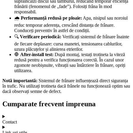
supraîncălzi discul sau tamburul, reducând temporar eficiența
frânării (fenomenul de „fade”). Folosiți frâna în mod
responsabil.
🌧️
Performanță redusă pe ploaie:
Apa, nisipul sau noroiul
reduc temporar aderența, crescând distanța de frânare.
Conduceți preventiv în astfel de condiții.
🔍
Verificare periodică:
Verificați sistemul de frânare înainte
de fiecare deplasare: cursa manetei, tensionarea cablurilor,
uzura plăcuțelor și alinierea etrierilor.
🛑
After-install test:
După montaj, testați trotineta la viteză
redusă pentru a verifica funcționarea corectă. În cazul unor
zgomote neobișnuite, vibrații sau întârziere în frânare, opriți
utilizarea.
Notă importantă:
Sistemul de frânare influențează direct siguranța
în trafic. Nu utilizați trotineta dacă frânele nu funcționează optim sau
dacă observați semne de defect.
Cumparate frecvent impreuna
Contact
Link-uri utile