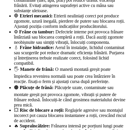
contaminate (ulei, apă, praf) pot reduce drastic eficiența
frânării. Evitați atingerea suprafeței active cu mâna sau
substanțe uleioase.
🛑
Etrieri mecanici:
Etrierii nealiniați corect pot produce
zgomote, uzură inegală, pierdere de putere sau blocarea roții.
Ajustați poziția conform indicațiilor producătorului.
⚙️
Frâne cu tambur:
Defectele interne pot provoca frânare
întârziată sau blocarea completă a roții. Dacă auziți zgomote
neobișnuite sau simțiți vibrații, înlocuiți componenta.
💧
Frâne hidraulice:
Aerul în instalație, lichidul contaminat
sau scurgerile pot reduce dramatic eficiența frânării. Purjarea
și întreținerea trebuie realizate corect, folosind lichid
compatibil.
🖐️
Manete de frână:
O manetă montată greșit poate
împiedica revenirea normală sau poate crea întârziere în
reacție. fixați-o ferm și ajustați cursa după preferințe.
🟤
Plăcuțe de frână:
Plăcuțele uzate, contaminate sau
montate greșit pot provoca zgomote, vibrații și putere de
frânare redusă. Înlocuiți-le când grosimea materialului devine
prea mică.
💥
Risc de blocare a roții:
Reglajele agresive sau montajul
incorect pot cauza blocarea instantanee a roții, crescând riscul
de accident.
🔥
Supraîncălzire:
Frânarea intensă pe porțiuni lungi poate