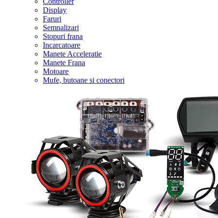
Controller
Display
Faruri
Semnalizari
Stopuri frana
Incarcatoare
Manete Acceleratie
Manete Frana
Motoare
Mufe, butoane si conectori