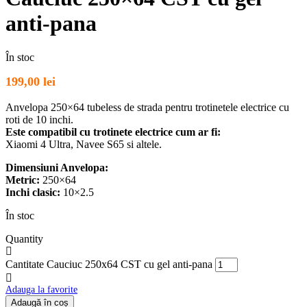
anti-pana
În stoc
199,00
lei
Anvelopa 250×64 tubeless de strada pentru trotinetele electrice cu
roti de 10 inchi.
Este compatibil cu trotinete electrice cum ar fi:
Xiaomi 4 Ultra, Navee S65 si altele.
Dimensiuni Anvelopa:
Metric:
250×64
Inchi clasic:
10×2.5
În stoc
Quantity
Cantitate Cauciuc 250x64 CST cu gel anti-pana
Adauga la favorite
Adaugă în coș