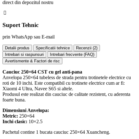
direct din depozitul nostru
Suport Tehnic
prin WhatsApp sau E-mail
Detalii produs
Specificatii tehnice
Recenzii (
2
)
Intrebari si raspunsuri
Intrebari frecvente (FAQ)
Avertismente & Factori de risc
Cauciuc 250×64 CST cu gel anti-pana
Anvelopa 250×64 tubeless de strada pentru trotinetele electrice cu
roti de 10 inchi. Este compatibil cu trotinete electrice cum ar fi:
Xiaomi 4 Ultra, Navee S65 si altele.
Produsul este realizat din cauciuc de calitate rezistent, cu aderenta
foarte buna.
Dimensiuni Anvelopa:
Metric:
250×64
Inchi clasic:
10×2.5
Pachetul contine 1 bucata cauciuc 250×64 Xuancheng.