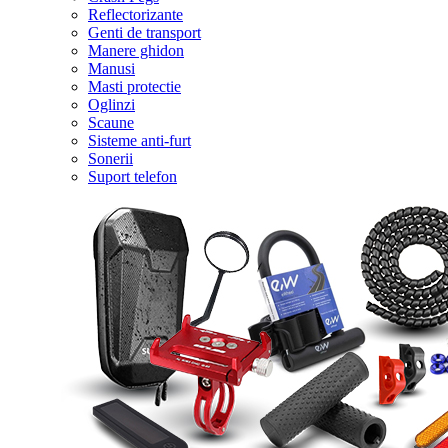
Reflectorizante
Genti de transport
Manere ghidon
Manusi
Masti protectie
Oglinzi
Scaune
Sisteme anti-furt
Sonerii
Suport telefon