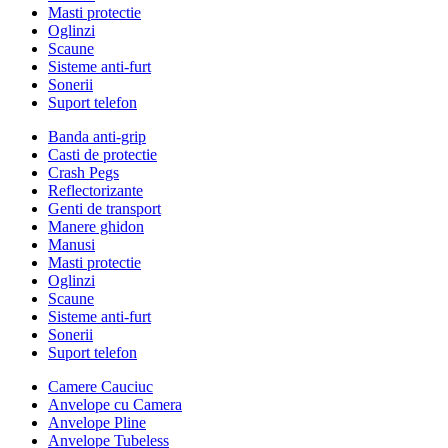
Masti protectie
Oglinzi
Scaune
Sisteme anti-furt
Sonerii
Suport telefon
Banda anti-grip
Casti de protectie
Crash Pegs
Reflectorizante
Genti de transport
Manere ghidon
Manusi
Masti protectie
Oglinzi
Scaune
Sisteme anti-furt
Sonerii
Suport telefon
Camere Cauciuc
Anvelope cu Camera
Anvelope Pline
Anvelope Tubeless