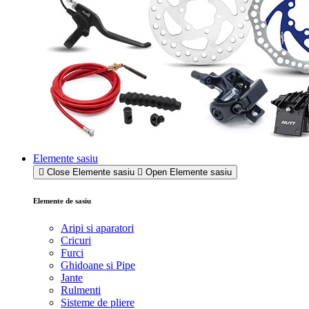
Elemente sasiu
Close Elemente sasiu
Open Elemente sasiu
Elemente de sasiu
Aripi si aparatori
Cricuri
Furci
Ghidoane si Pipe
Jante
Rulmenti
Sisteme de pliere