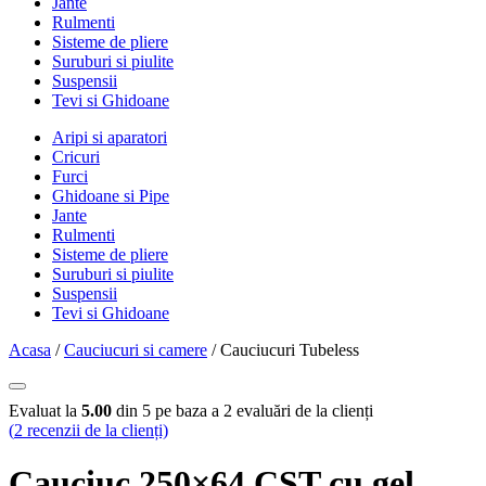
Jante
Rulmenti
Sisteme de pliere
Suruburi si piulite
Suspensii
Tevi si Ghidoane
Aripi si aparatori
Cricuri
Furci
Ghidoane si Pipe
Jante
Rulmenti
Sisteme de pliere
Suruburi si piulite
Suspensii
Tevi si Ghidoane
Acasa
/
Cauciucuri si camere
/ Cauciucuri Tubeless
Evaluat la
5.00
din 5 pe baza a
2
evaluări de la clienți
(
2
recenzii de la clienți)
Cauciuc 250×64 CST cu gel