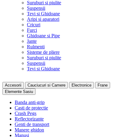
Suruburi si piulite
Suspensii
Tevi si Ghidoane
Aripi si aparatori
Cricuri
Furci
Ghidoane si Pipe
Jante
Rulmenti
Sisteme de pliere
Suruburi si piulite
Suspensii
Tevi si Ghidoane
Accesorii
Cauciucuri si Camere
Electronice
Frane
Elemente Sasiu
Banda anti-grip
Casti de protectie
Crash Pegs
Reflectorizante
Genti de transport
Manere ghidon
Manusi