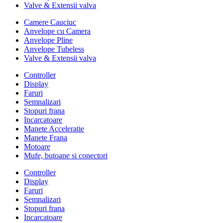
Valve & Extensii valva
Camere Cauciuc
Anvelope cu Camera
Anvelope Pline
Anvelope Tubeless
Valve & Extensii valva
Controller
Display
Faruri
Semnalizari
Stopuri frana
Incarcatoare
Manete Acceleratie
Manete Frana
Motoare
Mufe, butoane si conectori
Controller
Display
Faruri
Semnalizari
Stopuri frana
Incarcatoare