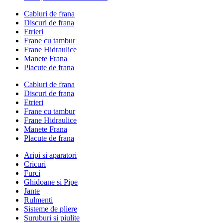
Cabluri de frana
Discuri de frana
Etrieri
Frane cu tambur
Frane Hidraulice
Manete Frana
Placute de frana
Cabluri de frana
Discuri de frana
Etrieri
Frane cu tambur
Frane Hidraulice
Manete Frana
Placute de frana
Aripi si aparatori
Cricuri
Furci
Ghidoane si Pipe
Jante
Rulmenti
Sisteme de pliere
Suruburi si piulite