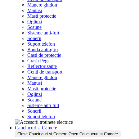
Manere ghidon
Manusi
Masti protectie
Oglinzi
Scaune
Sisteme anti-furt
Sonerii
Suport telefon
Banda anti-grip
Casti de protectie
Crash Pegs
Reflectorizante
Genti de transport
Manere ghidon
Manusi
Masti protectie
Oglinzi
Scaune
Sisteme anti-furt
Sonerii
Suport telefon
Cauciucuri si Camere
Close Cauciucuri si Camere
Open Cauciucuri si Camere