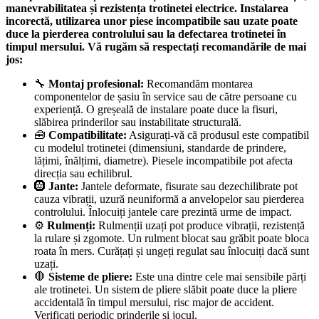
manevrabilitatea și rezistența trotinetei electrice. Instalarea
incorectă, utilizarea unor piese incompatibile sau uzate poate
duce la pierderea controlului sau la defectarea trotinetei în
timpul mersului. Vă rugăm să respectați recomandările de mai
jos:
🔧
Montaj profesional:
Recomandăm montarea
componentelor de șasiu în service sau de către persoane cu
experiență. O greșeală de instalare poate duce la fisuri,
slăbirea prinderilor sau instabilitate structurală.
🧰
Compatibilitate:
Asigurați-vă că produsul este compatibil
cu modelul trotinetei (dimensiuni, standarde de prindere,
lățimi, înălțimi, diametre). Piesele incompatibile pot afecta
direcția sau echilibrul.
🛞
Jante:
Jantele deformate, fisurate sau dezechilibrate pot
cauza vibrații, uzură neuniformă a anvelopelor sau pierderea
controlului. Înlocuiți jantele care prezintă urme de impact.
⚙️
Rulmenți:
Rulmenții uzați pot produce vibrații, rezistență
la rulare și zgomote. Un rulment blocat sau grăbit poate bloca
roata în mers. Curățați și ungeți regulat sau înlocuiți dacă sunt
uzați.
🛑
Sisteme de pliere:
Este una dintre cele mai sensibile părți
ale trotinetei. Un sistem de pliere slăbit poate duce la pliere
accidentală în timpul mersului, risc major de accident.
Verificați periodic prinderile și jocul.