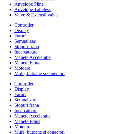
Anvelope Pline
Anvelope Tubeless
Valve & Extensii valva
Controller
Display
Faruri
Semnalizari
Stopuri frana
Incarcatoare
Manete Acceleratie
Manete Frana
Motoare
Mufe, butoane si conectori
Controller
Display
Faruri
Semnalizari
Stopuri frana
Incarcatoare
Manete Acceleratie
Manete Frana
Motoare
Mufe, butoane si conectori