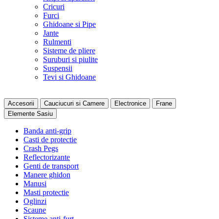
Cricuri
Furci
Ghidoane si Pipe
Jante
Rulmenti
Sisteme de pliere
Suruburi si piulite
Suspensii
Tevi si Ghidoane
Accesorii
Cauciucuri si Camere
Electronice
Frane
Elemente Sasiu
Banda anti-grip
Casti de protectie
Crash Pegs
Reflectorizante
Genti de transport
Manere ghidon
Manusi
Masti protectie
Oglinzi
Scaune
Sisteme anti-furt