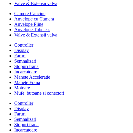
Valve & Extensii valva
Camere Cauciuc
Anvelope cu Camera
Anvelope Pline
Anvelope Tubeless
Valve & Extensii valva
Controller
Display
Faruri
Semnalizari
Stopuri frana
Incarcatoare
Manete Acceleratie
Manete Frana
Motoare
Mufe, butoane si conectori
Controller
Display
Faruri
Semnalizari
Stopuri frana
Incarcatoare