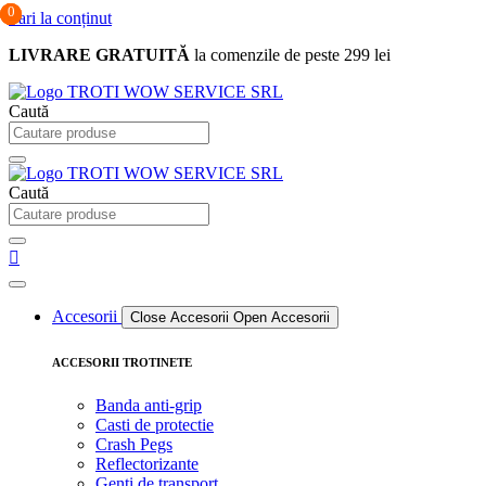
0
0
0
Sari la conținut
LIVRARE GRATUITĂ
la comenzile de peste 299 lei
Caută
Caută
Accesorii
Close Accesorii
Open Accesorii
ACCESORII TROTINETE
Banda anti-grip
Casti de protectie
Crash Pegs
Reflectorizante
Genti de transport