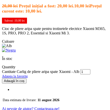
20,00
lei
Prețul inițial a fost: 20,00 lei.
10,00
lei
Prețul
curent este: 10,00 lei.
Salvezi -
10,00
lei
Cioc de pliere aripa spate pentru trotinetele electrice Xiaomi M365,
1S, PRO, PRO 2, Essential si Xiaomi Mi 3.
Culoare
În stoc
Quantity
Cantitate Carlig de pliere aripa spate Xiaomi - Alb
Adauga la favorite
Adaugă în coș
Data estimata de livrare:
11 august 2026
Ai nevoie de ajutor? Contacteaza-ne!