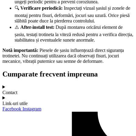
ungeți periodic pentru a preveni coroziunea.
🔍
Verificare periodică:
Inspectați vizual șasiul și zonele de
montaj pentru fisuri, deformări, jocuri sau uzură. Orice piesă
slăbită poate duce la pierderea controlului.
⚠️
After-install test:
După montarea oricărui element de
șasiu, testați trotineta la viteză redusă pentru a verifica direcția,
stabilitatea și eventualele sunete anormale.
Notă importantă:
Piesele de șasiu influențează direct siguranța
trotinetei. Nu continuați utilizarea dacă observați fisuri, jocuri
mecanice, vibrații puternice sau semne de deformare.
Cumparate frecvent impreuna
Contact
Link-uri utile
Facebook
Instagram