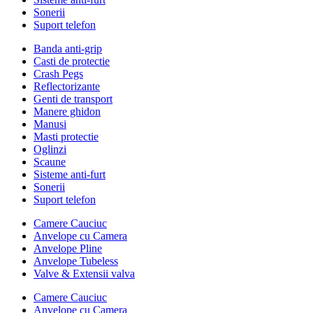
Sonerii
Suport telefon
Banda anti-grip
Casti de protectie
Crash Pegs
Reflectorizante
Genti de transport
Manere ghidon
Manusi
Masti protectie
Oglinzi
Scaune
Sisteme anti-furt
Sonerii
Suport telefon
Camere Cauciuc
Anvelope cu Camera
Anvelope Pline
Anvelope Tubeless
Valve & Extensii valva
Camere Cauciuc
Anvelope cu Camera