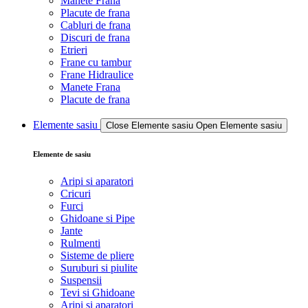
Manete Frana
Placute de frana
Cabluri de frana
Discuri de frana
Etrieri
Frane cu tambur
Frane Hidraulice
Manete Frana
Placute de frana
Elemente sasiu
Close Elemente sasiu
Open Elemente sasiu
Elemente de sasiu
Aripi si aparatori
Cricuri
Furci
Ghidoane si Pipe
Jante
Rulmenti
Sisteme de pliere
Suruburi si piulite
Suspensii
Tevi si Ghidoane
Aripi si aparatori