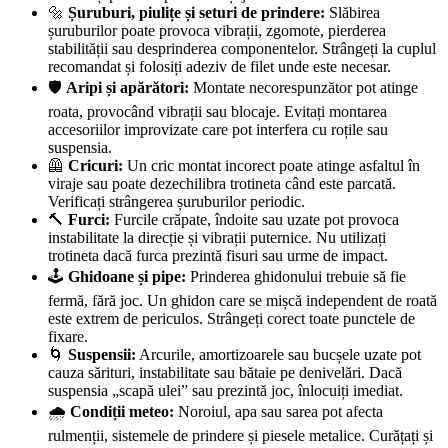
🔩
Șuruburi, piulițe și seturi de prindere:
Slăbirea
șuruburilor poate provoca vibrații, zgomote, pierderea
stabilității sau desprinderea componentelor. Strângeți la cuplul
recomandat și folosiți adeziv de filet unde este necesar.
🛡️
Aripi și apărători:
Montate necorespunzător pot atinge
roata, provocând vibrații sau blocaje. Evitați montarea
accesoriilor improvizate care pot interfera cu roțile sau
suspensia.
🦺
Cricuri:
Un cric montat incorect poate atinge asfaltul în
viraje sau poate dezechilibra trotineta când este parcată.
Verificați strângerea șuruburilor periodic.
🔨
Furci:
Furcile crăpate, îndoite sau uzate pot provoca
instabilitate la direcție și vibrații puternice. Nu utilizați
trotineta dacă furca prezintă fisuri sau urme de impact.
🕹️
Ghidoane și pipe:
Prinderea ghidonului trebuie să fie
fermă, fără joc. Un ghidon care se mișcă independent de roată
este extrem de periculos. Strângeți corect toate punctele de
fixare.
🌀
Suspensii:
Arcurile, amortizoarele sau bucșele uzate pot
cauza sărituri, instabilitate sau bătaie pe denivelări. Dacă
suspensia „scapă ulei” sau prezintă joc, înlocuiți imediat.
🌧️
Condiții meteo:
Noroiul, apa sau sarea pot afecta
rulmenții, sistemele de prindere și piesele metalice. Curățați și