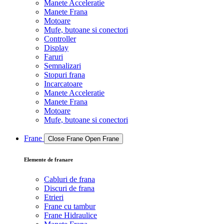
Manete Acceleratie
Manete Frana
Motoare
Mufe, butoane si conectori
Controller
Display
Faruri
Semnalizari
Stopuri frana
Incarcatoare
Manete Acceleratie
Manete Frana
Motoare
Mufe, butoane si conectori
Frane
Close Frane
Open Frane
Elemente de franare
Cabluri de frana
Discuri de frana
Etrieri
Frane cu tambur
Frane Hidraulice