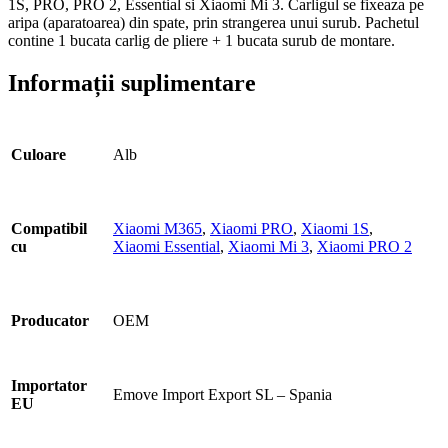
1S, PRO, PRO 2, Essential si Xiaomi Mi 3. Carligul se fixeaza pe
aripa (aparatoarea) din spate, prin strangerea unui surub. Pachetul
contine 1 bucata carlig de pliere + 1 bucata surub de montare.
Informații suplimentare
Culoare
Alb
Compatibil
Xiaomi M365
,
Xiaomi PRO
,
Xiaomi 1S
,
cu
Xiaomi Essential
,
Xiaomi Mi 3
,
Xiaomi PRO 2
Producator
OEM
Importator
Emove Import Export SL – Spania
EU