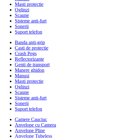
Masti protectie
Oglinzi
Scaune
Sisteme anti-furt
Sonerii
Suport telefon
Banda anti-grip
Casti de protectie
Crash Pegs
Reflectorizante
Genti de transport
Manere ghidon
Manusi
Masti protectie
Oglinzi
Scaune
Sisteme anti-furt
Sonerii
Suport telefon
Camere Cauciuc
Anvelope cu Camera
Anvelope Pline
Anvelope Tubeless