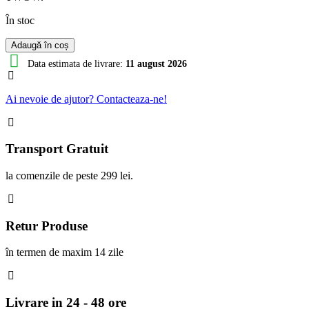
În stoc
Cantitate
Adaugă în coș
Arc
Data estimata de livrare:
11 august 2026
Suspensie
Fata
E-
Ai nevoie de ajutor? Contacteaza-ne!
TWOW
Transport Gratuit
la comenzile de peste 299 lei.
Retur Produse
în termen de maxim 14 zile
Livrare in 24 - 48 ore