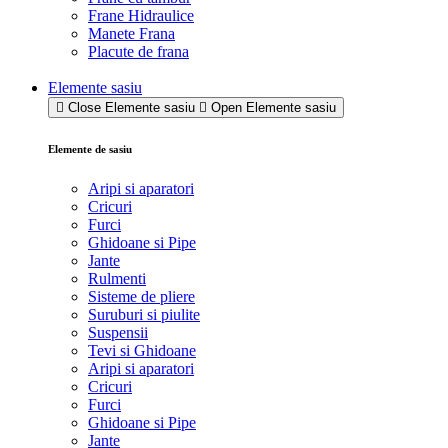
Frane Hidraulice
Manete Frana
Placute de frana
Elemente sasiu
Close Elemente sasiu
Open Elemente sasiu
Elemente de sasiu
Aripi si aparatori
Cricuri
Furci
Ghidoane si Pipe
Jante
Rulmenti
Sisteme de pliere
Suruburi si piulite
Suspensii
Tevi si Ghidoane
Aripi si aparatori
Cricuri
Furci
Ghidoane si Pipe
Jante