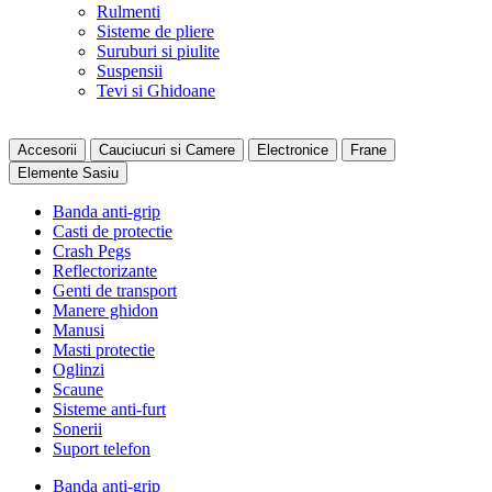
Rulmenti
Sisteme de pliere
Suruburi si piulite
Suspensii
Tevi si Ghidoane
Accesorii
Cauciucuri si Camere
Electronice
Frane
Elemente Sasiu
Banda anti-grip
Casti de protectie
Crash Pegs
Reflectorizante
Genti de transport
Manere ghidon
Manusi
Masti protectie
Oglinzi
Scaune
Sisteme anti-furt
Sonerii
Suport telefon
Banda anti-grip