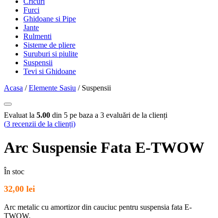
Cricuri
Furci
Ghidoane si Pipe
Jante
Rulmenti
Sisteme de pliere
Suruburi si piulite
Suspensii
Tevi si Ghidoane
Acasa
/
Elemente Sasiu
/ Suspensii
Evaluat la
5.00
din 5 pe baza a
3
evaluări de la clienți
(
3
recenzii de la clienți)
Arc Suspensie Fata E-TWOW
În stoc
32,00
lei
Arc metalic cu amortizor din cauciuc pentru suspensia fata E-
TWOW.