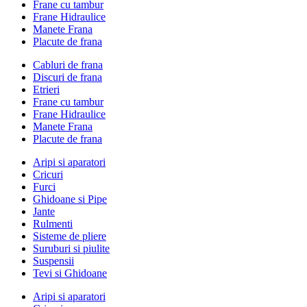
Frane cu tambur
Frane Hidraulice
Manete Frana
Placute de frana
Cabluri de frana
Discuri de frana
Etrieri
Frane cu tambur
Frane Hidraulice
Manete Frana
Placute de frana
Aripi si aparatori
Cricuri
Furci
Ghidoane si Pipe
Jante
Rulmenti
Sisteme de pliere
Suruburi si piulite
Suspensii
Tevi si Ghidoane
Aripi si aparatori