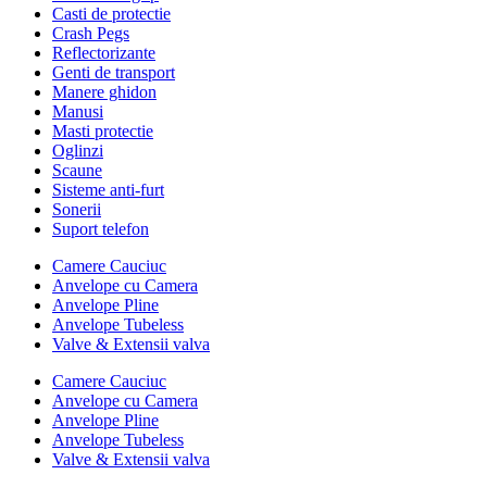
Casti de protectie
Crash Pegs
Reflectorizante
Genti de transport
Manere ghidon
Manusi
Masti protectie
Oglinzi
Scaune
Sisteme anti-furt
Sonerii
Suport telefon
Camere Cauciuc
Anvelope cu Camera
Anvelope Pline
Anvelope Tubeless
Valve & Extensii valva
Camere Cauciuc
Anvelope cu Camera
Anvelope Pline
Anvelope Tubeless
Valve & Extensii valva