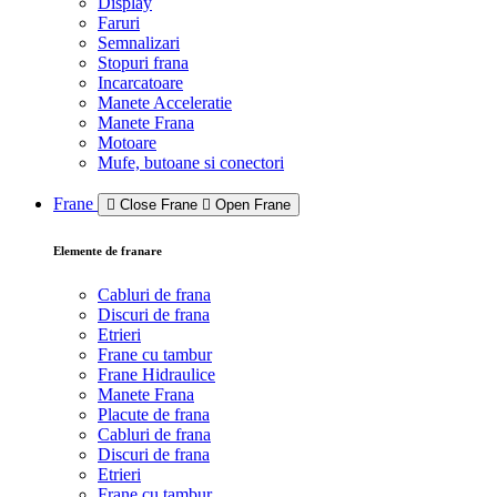
Display
Faruri
Semnalizari
Stopuri frana
Incarcatoare
Manete Acceleratie
Manete Frana
Motoare
Mufe, butoane si conectori
Frane
Close Frane
Open Frane
Elemente de franare
Cabluri de frana
Discuri de frana
Etrieri
Frane cu tambur
Frane Hidraulice
Manete Frana
Placute de frana
Cabluri de frana
Discuri de frana
Etrieri
Frane cu tambur