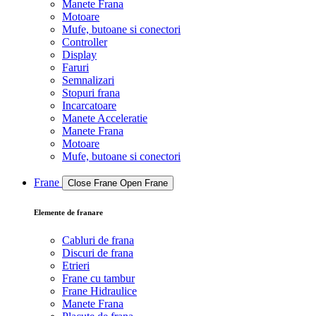
Manete Frana
Motoare
Mufe, butoane si conectori
Controller
Display
Faruri
Semnalizari
Stopuri frana
Incarcatoare
Manete Acceleratie
Manete Frana
Motoare
Mufe, butoane si conectori
Frane
Close Frane
Open Frane
Elemente de franare
Cabluri de frana
Discuri de frana
Etrieri
Frane cu tambur
Frane Hidraulice
Manete Frana