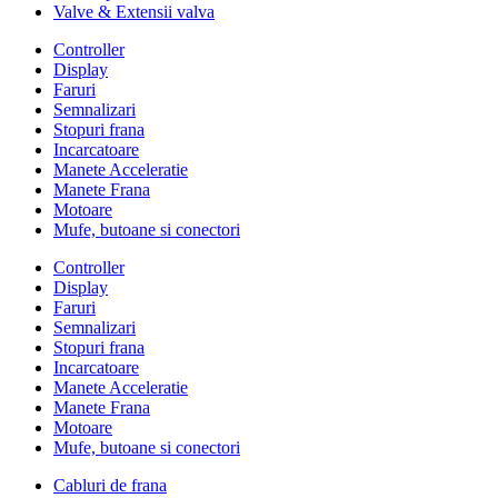
Valve & Extensii valva
Controller
Display
Faruri
Semnalizari
Stopuri frana
Incarcatoare
Manete Acceleratie
Manete Frana
Motoare
Mufe, butoane si conectori
Controller
Display
Faruri
Semnalizari
Stopuri frana
Incarcatoare
Manete Acceleratie
Manete Frana
Motoare
Mufe, butoane si conectori
Cabluri de frana