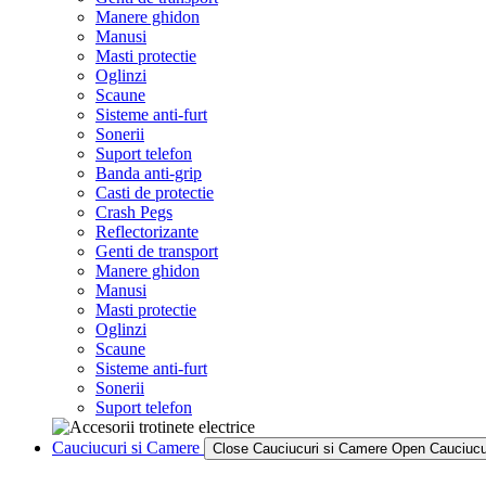
Manere ghidon
Manusi
Masti protectie
Oglinzi
Scaune
Sisteme anti-furt
Sonerii
Suport telefon
Banda anti-grip
Casti de protectie
Crash Pegs
Reflectorizante
Genti de transport
Manere ghidon
Manusi
Masti protectie
Oglinzi
Scaune
Sisteme anti-furt
Sonerii
Suport telefon
Cauciucuri si Camere
Close Cauciucuri si Camere
Open Cauciucu