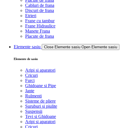
Placute de frana
Cabluri de frana
Discuri de frana
Etrieri
Frane cu tambur
Frane Hidraulice
Manete Frana
Placute de frana
Elemente sasiu
Close Elemente sasiu
Open Elemente sasiu
Elemente de sasiu
Aripi si aparatori
Cricuri
Furci
Ghidoane si Pipe
Jante
Rulmenti
Sisteme de pliere
Suruburi si piulite
Suspensii
Tevi si Ghidoane
Aripi si aparatori
Cricuri