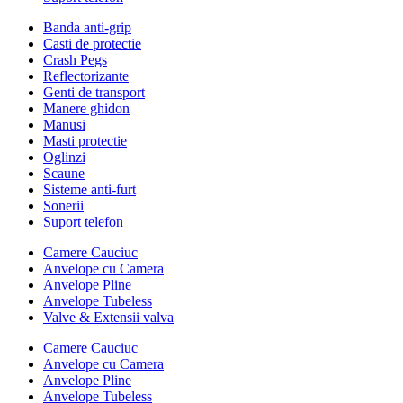
Banda anti-grip
Casti de protectie
Crash Pegs
Reflectorizante
Genti de transport
Manere ghidon
Manusi
Masti protectie
Oglinzi
Scaune
Sisteme anti-furt
Sonerii
Suport telefon
Camere Cauciuc
Anvelope cu Camera
Anvelope Pline
Anvelope Tubeless
Valve & Extensii valva
Camere Cauciuc
Anvelope cu Camera
Anvelope Pline
Anvelope Tubeless