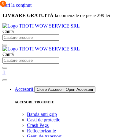
0
0
0
Sari la conținut
LIVRARE GRATUITĂ
la comenzile de peste 299 lei
Caută
Caută
Accesorii
Close Accesorii
Open Accesorii
ACCESORII TROTINETE
Banda anti-grip
Casti de protectie
Crash Pegs
Reflectorizante
Genti de transport