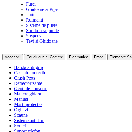
Furci
Ghidoane si Pipe
Jante
Rulmenti
Sisteme de pliere
Suruburi si piulite
Suspensii
Tevi si Ghidoane
Accesorii
Cauciucuri si Camere
Electronice
Frane
Elemente Sa
Banda anti-grip
Casti de protectie
Crash Pegs
Reflectorizante
Genti de transport
Manere ghidon
Manusi
Masti protectie
Oglinzi
Scaune
Sisteme anti-furt
Sonerii
Suport telefon