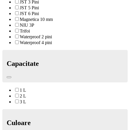
JST 3 Pini
JST 5 Pini
JST 6 Pini
Magnetica 10 mm
NIU 3P
Trifoi
Waterproof 2 pini
Waterproof 4 pini
Capacitate
1 L
2 L
3 L
Culoare