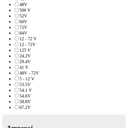
48V
500 V
52V
60V
72V
84V
12 - 72 V
12 - 72V
125 V
24.2V
29.4V
41 V
48V - 72V
5 - 12 V
53.5V
54.1 V
54.6V
58.8V
67.2V