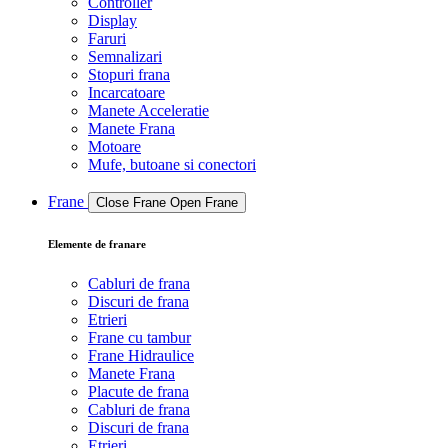
Controller
Display
Faruri
Semnalizari
Stopuri frana
Incarcatoare
Manete Acceleratie
Manete Frana
Motoare
Mufe, butoane si conectori
Frane
Close Frane
Open Frane
Elemente de franare
Cabluri de frana
Discuri de frana
Etrieri
Frane cu tambur
Frane Hidraulice
Manete Frana
Placute de frana
Cabluri de frana
Discuri de frana
Etrieri