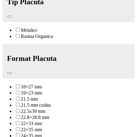
Tip Placuta
Metalice
Rasina Organica
Format Placuta
18×27 mm
19×23 mm
21.5 mm
21.5 mm codita
22.5x39 mm
22.8×28.8 mm
22×33 mm
22×35 mm
24×35 mm