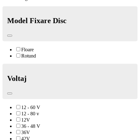
Model Fixare Disc
Floare
Rotund
Voltaj
12 - 60 V
12 - 80 v
12V
36 - 48 V
36V
42V