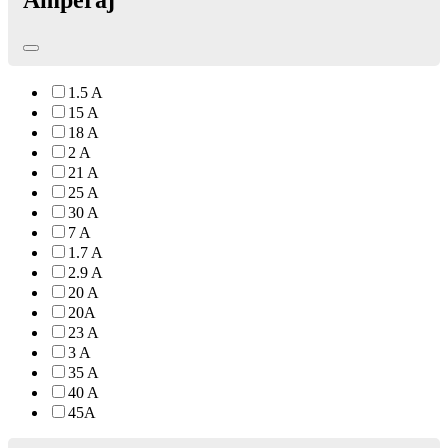
Amperaj
1.5 A
15 A
18 A
2 A
21 A
25 A
30 A
7 A
1.7 A
2.9 A
20 A
20A
23 A
3 A
35 A
40 A
45A