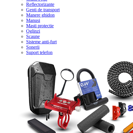
Reflectorizante
Genti de transport
Manere ghidon
Manusi
Masti protectie
Oglinzi
Scaune
Sisteme anti-furt
Sonerii
Suport telefon