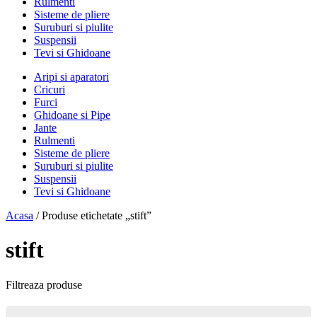
Rulmenti
Sisteme de pliere
Suruburi si piulite
Suspensii
Tevi si Ghidoane
Aripi si aparatori
Cricuri
Furci
Ghidoane si Pipe
Jante
Rulmenti
Sisteme de pliere
Suruburi si piulite
Suspensii
Tevi si Ghidoane
Acasa
/ Produse etichetate „stift”
stift
Filtreaza produse