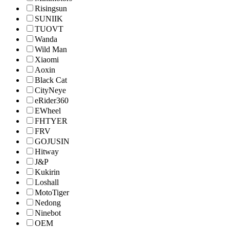
Risingsun
SUNIIK
TUOVT
Wanda
Wild Man
Xiaomi
Aoxin
Black Cat
CityNeye
eRider360
EWheel
FHTYER
FRV
GOJUSIN
Hitway
J&P
Kukirin
Loshall
MotoTiger
Nedong
Ninebot
OEM