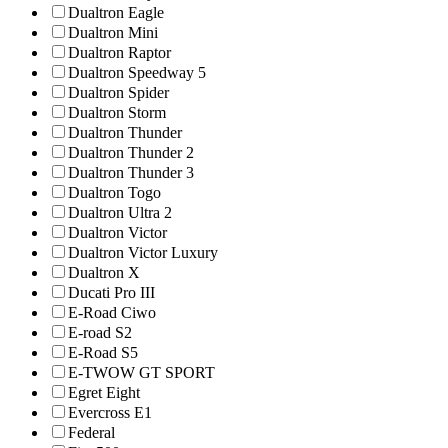
Dualtron Eagle
Dualtron Mini
Dualtron Raptor
Dualtron Speedway 5
Dualtron Spider
Dualtron Storm
Dualtron Thunder
Dualtron Thunder 2
Dualtron Thunder 3
Dualtron Togo
Dualtron Ultra 2
Dualtron Victor
Dualtron Victor Luxury
Dualtron X
Ducati Pro III
E-Road Ciwo
E-road S2
E-Road S5
E-TWOW GT SPORT
Egret Eight
Evercross E1
Federal