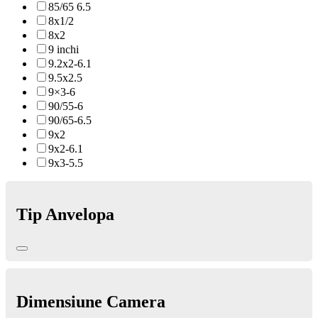
85/65 6.5
8x1/2
8x2
9 inchi
9.2x2-6.1
9.5x2.5
9×3-6
90/55-6
90/65-6.5
9x2
9x2-6.1
9x3-5.5
Tip Anvelopa
Dimensiune Camera