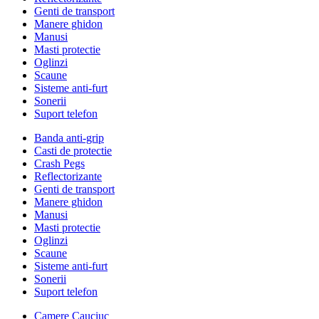
Genti de transport
Manere ghidon
Manusi
Masti protectie
Oglinzi
Scaune
Sisteme anti-furt
Sonerii
Suport telefon
Banda anti-grip
Casti de protectie
Crash Pegs
Reflectorizante
Genti de transport
Manere ghidon
Manusi
Masti protectie
Oglinzi
Scaune
Sisteme anti-furt
Sonerii
Suport telefon
Camere Cauciuc