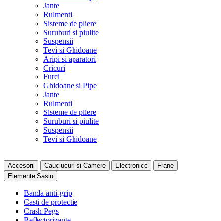
Jante
Rulmenti
Sisteme de pliere
Suruburi si piulite
Suspensii
Tevi si Ghidoane
Aripi si aparatori
Cricuri
Furci
Ghidoane si Pipe
Jante
Rulmenti
Sisteme de pliere
Suruburi si piulite
Suspensii
Tevi si Ghidoane
Accesorii
Cauciucuri si Camere
Electronice
Frane
Elemente Sasiu
Banda anti-grip
Casti de protectie
Crash Pegs
Reflectorizante