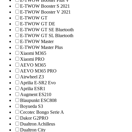
E-TWOW Booster Plus V
E-TWOW Booster S 2021
E-TWOW Booster V 2021
E-TWOW GT
E-TWOW GT DE
E-TWOW GT SE Bluetooth
E-TWOW GT SL Bluetooth
E-TWOW Master
E-TWOW Master Plus
Xiaomi M365
Xiaomi PRO
AEVO M365
AEVO M365 PRO
Airwheel Z3
Aprilia E-SR2 Evo
Aprilia ESR1
Augment ES210
Blaupunkt ESC808
Boyueda S3
Cecotec Bongo Serie A
Dakor G2PRO
Dualtron Achilleus
Dualtron City