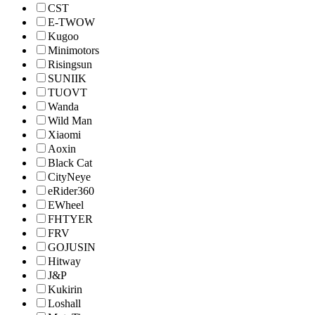
CST
E-TWOW
Kugoo
Minimotors
Risingsun
SUNIIK
TUOVT
Wanda
Wild Man
Xiaomi
Aoxin
Black Cat
CityNeye
eRider360
EWheel
FHTYER
FRV
GOJUSIN
Hitway
J&P
Kukirin
Loshall