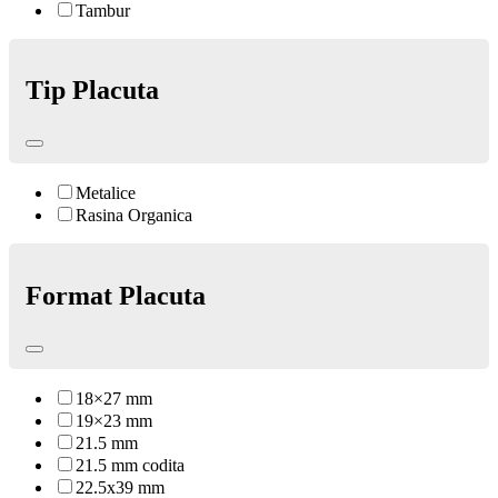
Tambur
Tip Placuta
Metalice
Rasina Organica
Format Placuta
18×27 mm
19×23 mm
21.5 mm
21.5 mm codita
22.5x39 mm