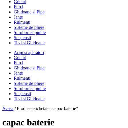
Cricuri
Furci
Ghidoane si Pipe
Jante
Rulmenti
Sisteme de pliere
Suruburi si piulite
Suspensii
Tevi si Ghidoane
Aripi si aparatori
Cricuri
Furci
Ghidoane si Pipe
Jante
Rulmenti
Sisteme de pliere
Suruburi si piulite
Suspensii
Tevi si Ghidoane
Acasa
/ Produse etichetate „capac baterie”
capac baterie